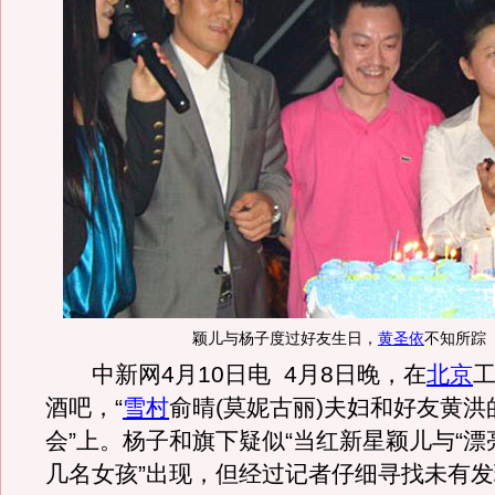
颖儿与杨子度过好友生日，
黄圣依
不知所踪
中新网4月10日电 4月8日晚，在
北京
酒吧，“
雪村
俞晴(莫妮古丽)夫妇和好友黄洪
会”上。杨子和旗下疑似“当红新星颖儿与“漂
几名女孩”出现，但经过记者仔细寻找未有