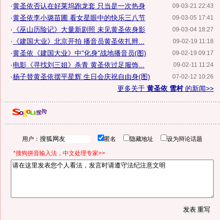
·
黄圣依否认在好莱坞跑龙套 只当是一次热身
09-03-21 22:43
·
黄圣依李小璐苗圃 看女星眼中的快乐三八节
09-03-05 17:41
·
《巫山历险记》大量新剧照 未见黄圣依身影
09-03-04 18:27
·
《建国大业》北京开拍 播音员黄圣依扎辫...
09-02-19 11:18
·
黄圣依《建国大业》中"化身"战地播音员(图)
09-02-19 09:17
·
电影《寻找刘三姐》杀青 黄圣依过足服饰...
09-02-11 11:24
·
杨子替黄圣依摆平星辉 生日会庆祝自由身(图)
07-02-12 10:26
更多关于
黄圣依 雪村
的新闻>>
用户：
匿名
隐藏地址
设为辩论话题
*搜狗拼音输入法，中文处理专家>>