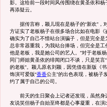
影。这给前一段时间风传围绕在黄圣依和杨
再添疑云。
据传言称，颖儿现在是杨子的“新欢”，
方证实了老板杨子在很多场合比如在电影《
确实为了自己不惜站台演骗子，但是完全是
总非常器重我，为我站台捧场，但完全是工
他是老板，我是她公司的艺人。”对于老板
同门师姐黄圣依的绯闻闭口不谈，只是笑言
的老板”。颖儿原名刘颖，因凭借在新版《
饰演可爱版“
香香
公主”的出色表现，被杨子
约了属于自己的公司。
前天的生日聚会上记者还发现，虽然身
友说笑但杨子自始至终都是心事凝重，在演