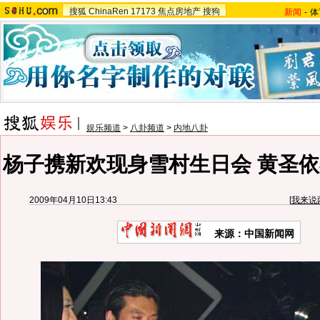
搜狐
ChinaRen
17173
焦点房地产
搜狗
新闻
-
体
娱乐频道
>
八卦频道
>
内地八卦
杨子携新欢现身雪村生日会 黄圣依
2009年04月10日13:43
[
我来说
来源：中国新闻网