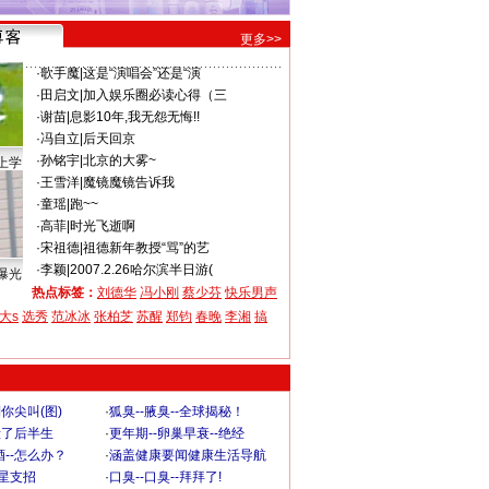
更多>>
·
歌手魔
|
这是“演唱会”还是“演
·
田启文
|
加入娱乐圈必读心得（三
·
谢苗
|
息影10年,我无怨无悔!!
·
冯自立
|
后天回京
·
孙铭宇
|
北京的大雾~
上学
·
王雪洋
|
魔镜魔镜告诉我
·
童瑶
|
跑~~
·
高菲
|
时光飞逝啊
·
宋祖德
|
祖德新年教授“骂”的艺
·
李颖
|
2007.2.26哈尔滨半日游(
曝光
热点标签：
刘德华
冯小刚
蔡少芬
快乐男声
大s
选秀
范冰冰
张柏芝
苏醒
郑钧
春晚
李湘
搞
你尖叫(图)
·
狐臭--腋臭--全球揭秘！
毁了后半生
·
更年期--卵巢早衰--绝经
--怎么办？
·
涵盖健康要闻健康生活导航
明星支招
·
口臭--口臭--拜拜了!