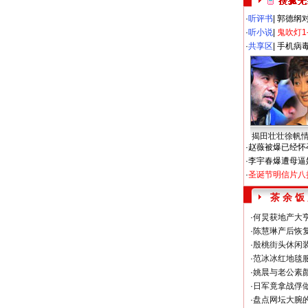
·
听评书
|
郭德纲
·
听小说
|
鬼吹灯1
·
共享区
|
手机病
揭田壮壮徐帆
·
赵薇被爆已经怀
·
李宇春爆遭母逼
·
圣诞节明信片八
茶 余 饭
·
何炅获地产大亨
·
陈慧琳产后恢复
·
殷桃街头休闲装
·
范冰冰红地毯
·
姚晨与老公素
·
日军竟拿战俘
·
盘点网坛大腕