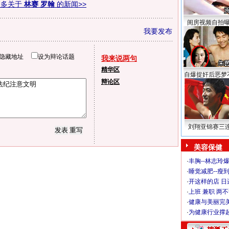
更多关于
林赛 罗翰
的新闻>>
闺房视频自拍
我要发布
隐藏地址
设为辩论话题
我来说两句
精华区
自爆捉奸后恶梦
辩论区
刘翔亚锦赛三
美容保健
·
丰胸--林志玲
·
睡觉减肥--瘦到
·
开这样的店 日进
·
上班 兼职 两
·
健康与美丽完
·
为健康行业撑