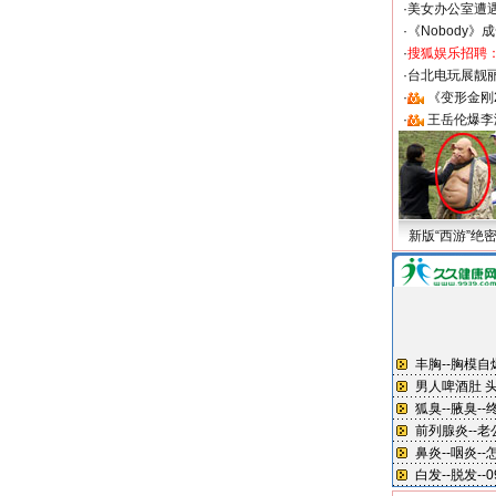
·
美女办公室遭
·
《Nobody》
·
搜狐娱乐招聘
·
台北电玩展靓丽S
·
《变形金刚
·
王岳伦爆李
新版“西游”绝