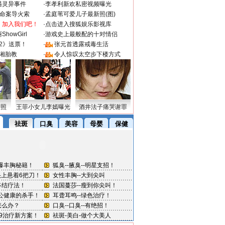
遇灵异事件
·
李孝利新欢私密视频曝光
成命案导火索
·
孟庭苇可爱儿子最新照(图)
：加入我们吧！
·
点击进入搜狐娱乐影视库
howGirl
·
游戏史上最般配的十对情侣
2》送票！
·
张元首透露戒毒生活
湘胎教
·
令人惊叹太空步下楼方式
密照
王菲小女儿李嫣曝光
酒井法子痛哭谢罪