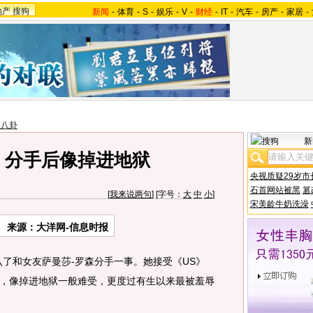
地产
搜狗
新闻
-
体育
-
S
-
娱乐
-
V
-
财经
-
IT
-
汽车
-
房产
-
家居
-
美八卦
新
：分手后像掉进地狱
央视质疑29岁市
石首网站被黑
篡
[
我来说两句
] [字号：
大
中
小
]
宋美龄牛奶洗澡
来源：大洋网-信息时报
和女友萨曼莎-罗森分手一事。她接受《US》
，像掉进地狱一般难受，更度过有生以来最被羞辱