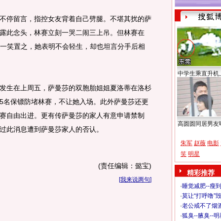
停留言，指控女友背着自己劈腿。不堪其扰的萨
露此念头，林赛立刻一哭二闹三上吊。但林赛在
说”一笑置之，她表明不会轻生，却也坦言分手后相
中学生乘直升机
生在上周五，萨曼莎的双胞胎姐姐夏洛蒂在洛杉
5名保镖防堵林赛，不让她入场。此外萨曼莎还更
赛自由出进。更有传萨曼莎的家人有意申请禁制
高圆圆同居男友
过此消息遭到萨曼莎家人的否认。
朱军
赵薇
电影
笑
明星
(责任编辑：懿宝)
精彩推荐
[
我来说两句
]
·
睡觉减肥--瘦到
·
莫让“打呼噜”
·
老公戒不了烟酒
·
狐臭--腋臭--