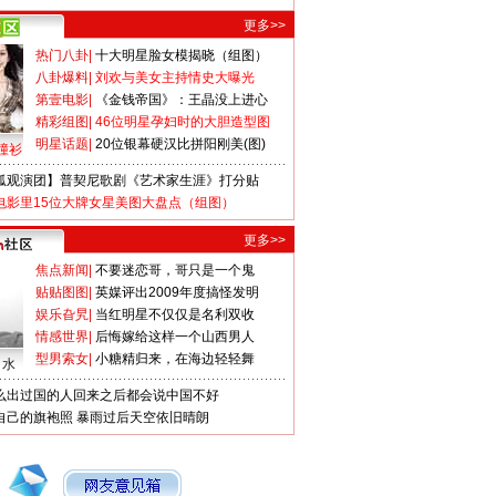
更多>>
热门八卦
|
十大明星脸女模揭晓（组图）
八卦爆料
|
刘欢与美女主持情史大曝光
第壹电影
|
《金钱帝国》：王晶没上进心
精彩组图
|
46位明星孕妇时的大胆造型图
明星话题
|
20位银幕硬汉比拼阳刚美(图)
撞衫
狐观演团】普契尼歌剧《艺术家生涯》打分贴
电影里15位大牌女星美图大盘点（组图）
更多>>
焦点新闻
|
不要迷恋哥，哥只是一个鬼
贴贴图图
|
英媒评出2009年度搞怪发明
娱乐旮旯
|
当红明星不仅仅是名利双收
情感世界
|
后悔嫁给这样一个山西男人
型男索女
|
小糖精归来，在海边轻轻舞
口水
么出过国的人回来之后都会说中国不好
自己的旗袍照
暴雨过后天空依旧晴朗