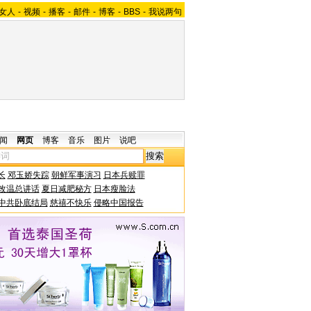
女人
-
视频
-
播客
-
邮件
-
博客
-
BBS
-
我说两句
闻
网页
博客
音乐
图片
说吧
长
邓玉娇失踪
朝鲜军事演习
日本兵赎罪
改温总讲话
夏日减肥秘方
日本瘦脸法
中共卧底结局
慈禧不快乐
侵略中国报告