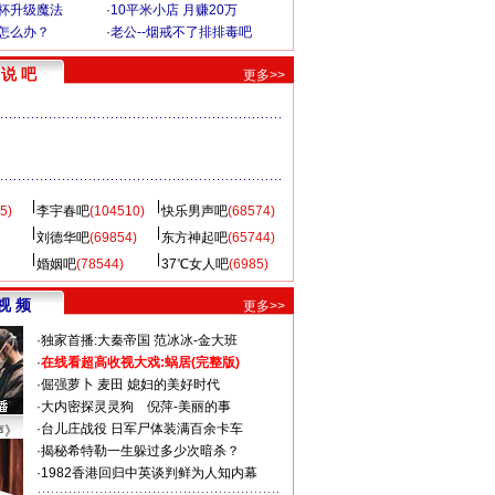
罩杯升级魔法
·
10平米小店 月赚20万
-怎么办？
·
老公--烟戒不了排排毒吧
说 吧
更多>>
5)
李宇春吧
(104510)
快乐男声吧
(68574)
刘德华吧
(69854)
东方神起吧
(65744)
婚姻吧
(78544)
37℃女人吧
(6985)
视 频
更多>>
·
独家首播:大秦帝国
范冰冰-金大班
·
在线看超高收视大戏:
蜗居(完整版)
·
倔强萝卜
麦田
媳妇的美好时代
·
大内密探灵灵狗
倪萍-美丽的事
·
台儿庄战役 日军尸体装满百余卡车
声》
·
揭秘希特勒一生躲过多少次暗杀？
·
1982香港回归中英谈判鲜为人知内幕