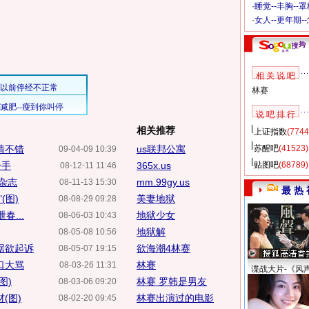
·
睡觉--丰胸--
·
女人--更年期-
相 关 说 吧
林赛
说 吧 排 行
相关推荐
上证指数
(7744
情不错
us联邦公寓
苏醒吧
(41523)
09-04-09 10:39
分手
365x.us
贴图吧
(68789)
08-12-11 11:46
杂志
mm.99gy.us
08-11-13 15:30
最 热 
(图)
美妻地狱
08-08-29 09:28
春...
地狱少女
08-06-03 10:43
地狱解
08-05-08 10:56
据欲起诉
欲海潮4林赛
08-05-07 19:15
口大骂
林赛
08-03-26 11:31
谍战大片-《风
图)
林赛 罗韩是男友
08-03-06 09:20
(图)
林赛出演过的电影
08-02-20 09:45