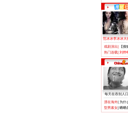
范冰冰李冰冰大
戏剧演出
|
【搜
热门连载
|
刘烨
每天在吞别人
漂在海外
|
为什
型男索女
|
晒晒