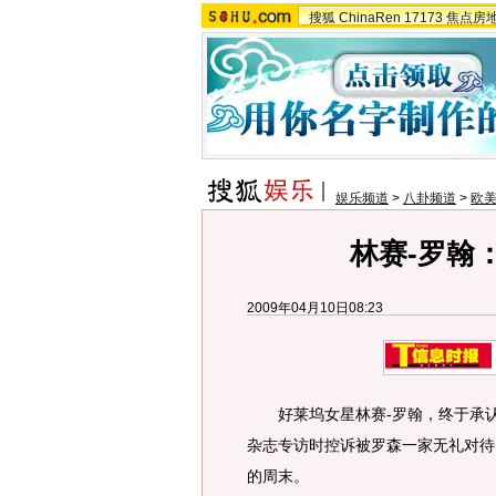
搜狐
ChinaRen
17173
焦点房
娱乐频道
>
八卦频道
>
欧
林赛-罗翰
2009年04月10日08:23
好莱坞女星林赛-罗翰，终于承认了
杂志专访时控诉被罗森一家无礼对待
的周末。