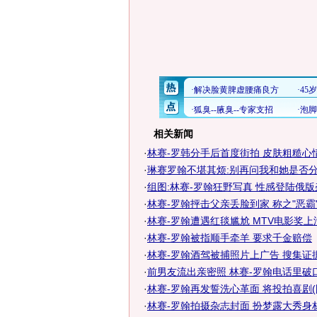
相关新闻
·
林赛-罗韩分手后首度街拍 皮肤粗糙心
·
琳赛罗翰不堪其烦:别再问我和她是否
·
组图:林赛-罗翰狂野写真 性感登陆俄版
·
林赛-罗翰抨击父亲丢脸到家 称之"恶霸"
·
林赛-罗翰遭遇红毯尴尬 MTV电影奖上泄
·
林赛-罗翰被指顺手牵羊 要求千金赔偿
·
林赛-罗翰酒驾被捕照片上广告 搜集证
·
前男友流出亲密照 林赛-罗翰电话里破
·
林赛-罗翰再发誓洗心革面 将投拍喜剧(
·
林赛-罗翰拍摄杂志封面 扮梦露大秀身材