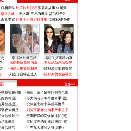
对口相声集
杜拉拉升职记
张震讲故事
红楼梦
-精绝古城
世界名著
平凡的世界
货币战争2
毒杀毒专家
经典手机游游格斗集
福彩3D走势图
情史
李冰冰被爆已婚
揭秘生父离婚内幕
孕
·
揭刘晓庆离婚内幕
·
李幼斌新恋情曝光
婚
·
周迅王艳婆媳相见
·
陆毅爱女照首曝光
折
·
刘嘉玲自曝正造人
·
陈好新男友被曝光
 后
更多>>
喂猕猴桃(图)
·
独家：章子怡带妈妈看电影
好身材(图)
·
佟大为马伊琍再度牵手(图)
秀性感(图)
·
倪萍赵忠祥十年后再携手
服装皆为租赁
·
刘涛富豪老公为家产求生子
颜乘地铁被拍
·
舒淇醉酒瞬间惨被抓拍(图)
做活体解剖
·
实拍漂亮的地摊西施(组图)
的暴烈脾气
·
世界九大罪恶之城(组图)