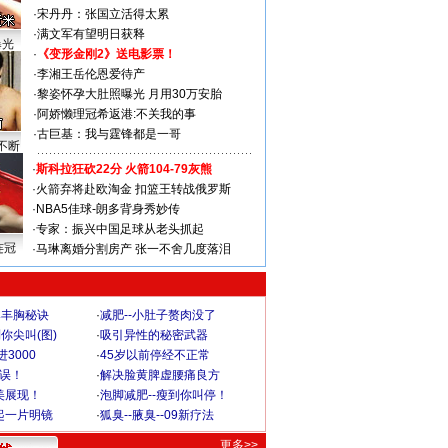
·
宋丹丹：张国立活得太累
·
满文军有望明日获释
曝光
·
《变形金刚2》送电影票！
·
李湘王岳伦恩爱待产
·
黎姿怀孕大肚照曝光 月用30万安胎
·
阿娇懒理冠希返港:不关我的事
·
古巨基：我与霆锋都是一哥
不断
·
斯科拉狂砍22分 火箭104-79灰熊
·
火箭弃将赴欧淘金 扣篮王转战俄罗斯
·
NBA5佳球-朗多背身秀妙传
·
专家：振兴中国足球从老头抓起
连冠
·
马琳离婚分割房产 张一不舍几度落泪
爆丰胸秘诀
·
减肥--小肚子赘肉没了
你尖叫(图)
·
吸引异性的秘密武器
3000
·
45岁以前停经不正常
不误！
·
解决脸黄脾虚腰痛良方
美展现！
·
泡脚减肥--瘦到你叫停！
起一片明镜
·
狐臭--腋臭--09新疗法
更多>>