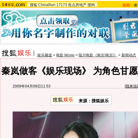
搜狐
ChinaRen
17173
焦点房地产
搜狗
新闻
-
体
娱乐频道
>
电影 Movie
>
陆川电影《南京!南京!》
>
新闻动态
秦岚做客《娱乐现场》 为角色甘愿
2009年04月09日11:53
[
我来说
来源：搜狐娱乐