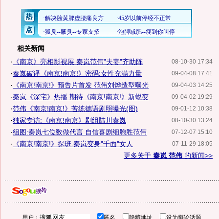
相关新闻
·
《南京》亮相影视展 秦岚范伟"夫妻"齐助阵
08-10-30 17:34
·
秦岚破译《南京!南京!》密码:女性充满力量
09-04-08 17:41
·
《南京!南京!》预告片首发 范伟刘烨造型曝光
09-04-03 14:25
·
秦岚《深宅》热播 期待《南京!南京!》新蜕变
09-04-02 19:29
·
范伟《南京!南京!》苦练德语剧照曝光(图)
09-01-12 10:38
·
独家专访:《南京!南京》剧组陆川秦岚
08-10-30 13:24
·
组图:秦岚七位数做代言 自信喜剧细胞胜范伟
07-12-07 15:10
·
《南京!南京!》探班:秦岚变身"千面"女人
07-11-29 18:05
更多关于
秦岚 范伟
的新闻>>
用户：
匿名
隐藏地址
设为辩论话题