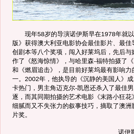
现年58岁的导演诺伊斯早在1978年就
版》获得澳大利亚电影协会最佳影片、最佳
创剧本等八个奖项，闯入好莱坞后，先后与
作了《怒海惊情》，与哈里森-福特拍摄了
和《燃眉追击》，是目前好莱坞最有影响力
一。2002年，他执导的《沉静的美国人》
卡热门，男主角迈克尔-凯恩还杀入了最佳
逐，而其同期拍摄的艺术电影《末路小狂花
细腻而又不失张力的叙事技巧，摘取了澳洲
片奖。
诺伊