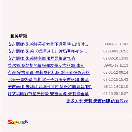
相关新闻
·
安吉丽娜-朱莉银幕处女作下月重映 出演时...
09-03-26 11:43
·
安吉丽娜-朱莉《据理追击》片场秀多变造...
09-03-03 16:52
·
安吉丽娜-朱莉黑衣酷服尽显影后气势
09-02-18 13:43
·
希尔顿:我梦想的最好朋友是安吉丽娜-朱莉
09-01-19 11:13
·
点评:安吉丽娜-朱莉灰色礼服 对于她仅仅合格
09-01-12 09:14
·
北美一周热碟:凯斯宾王子力压安吉丽娜-朱莉
08-12-15 15:43
·
安吉丽娜-朱莉计划淡出演艺圈 做称职妈妈(图)
08-11-14 15:10
·
好莱坞电影节星光黯淡 安吉丽娜-朱莉撑全场
08-10-28 18:27
更多关于
朱莉 安吉丽娜
的新闻>>