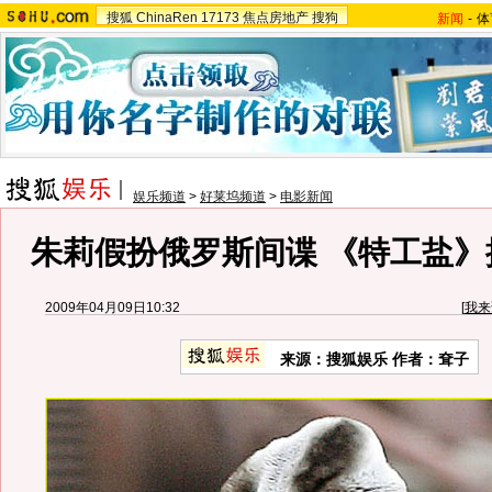
搜狐
ChinaRen
17173
焦点房地产
搜狗
新闻
-
体
娱乐频道
>
好莱坞频道
>
电影新闻
朱莉假扮俄罗斯间谍 《特工盐》
2009年04月09日10:32
[
我来
来源：搜狐娱乐 作者：耷子