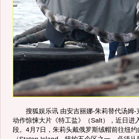
搜狐娱乐讯 由安吉丽娜-朱莉替代汤姆-
动作惊悚大片《特工盐》（Salt），近日进
段。4月7日，朱莉头戴俄罗斯绒帽前往纽约