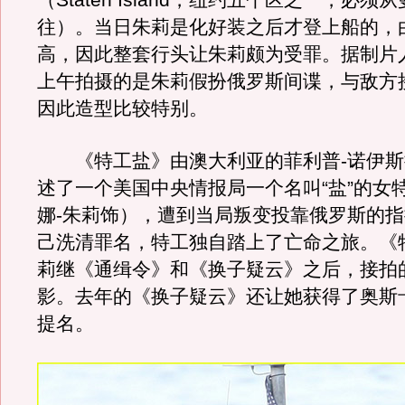
（Staten Island，纽约五个区之一，必
往）。当日朱莉是化好装之后才登上船的，
高，因此整套行头让朱莉颇为受罪。据制片
上午拍摄的是朱莉假扮俄罗斯间谍，与敌方
因此造型比较特别。
《特工盐》由澳大利亚的菲利普-诺伊斯
述了一个美国中央情报局一个名叫“盐”的女
娜-朱莉饰），遭到当局叛变投靠俄罗斯的
己洗清罪名，特工独自踏上了亡命之旅。《
莉继《通缉令》和《换子疑云》之后，接拍
影。去年的《换子疑云》还让她获得了奥斯
提名。