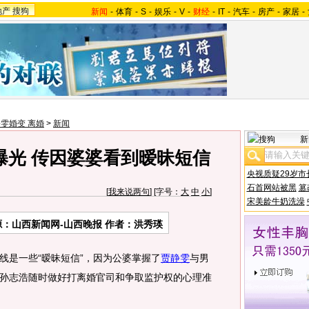
地产
搜狗
新闻
-
体育
-
S
-
娱乐
-
V
-
财经
-
IT
-
汽车
-
房产
-
家居
-
雯婚变 离婚
>
新闻
新
曝光 传因婆婆看到暧昧短信
央视质疑29岁市
石首网站被黑
篡
[
我来说两句
] [字号：
大
中
小
]
宋美龄牛奶洗澡
源：山西新闻网-山西晚报 作者：洪秀瑛
线是一些“暧昧短信”，因为公婆掌握了
贾静雯
与男
孙志浩随时做好打离婚官司和争取监护权的心理准