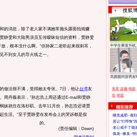
的消息，除了老人家不满她常抛头露面拍戏赚
贾静雯和大陆男演员互传暧昧短信的资料，贾静雯
开放，根本没什么啊。”但孙家二老听起来很刺耳，
中学生乘直升机
见不到女儿的导火线之一。
高圆圆同居男友
做法很不满，觉得她太夸张。7日，他让
台湾
友
朱军
赵薇
电影
笑
明星
周丹薇表示，“孙志浩上周还通过E-mail和贾静
桐妹就住在洛杉矶。去年11月份，孙志浩还请贾
精彩推荐
起生活。”至于贾静雯在发布会上的哭诉都是假
·
睡觉减肥--瘦到
·
莫让“打呼噜”
的。
·
老公戒不了烟酒
(责任编辑：Dawn)
·
狐臭--腋臭--