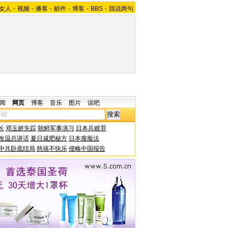
女人
-
视频
-
播客
-
邮件
-
博客
-
BBS
-
我说两句
闻
网页
博客
音乐
图片
说吧
长
邓玉娇失踪
朝鲜军事演习
日本兵赎罪
改温总讲话
夏日减肥秘方
日本瘦脸法
中共卧底结局
慈禧不快乐
侵略中国报告