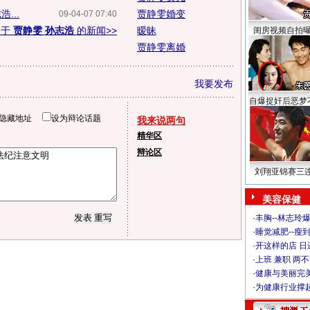
...
贾静雯婚变
09-04-07 07:40
关于
贾静雯 孙志浩
的新闻>>
暧昧
闺房视频自拍
贾静雯离婚
我要发布
自爆捉奸后恶梦
隐藏地址
设为辩论话题
我来说两句
精华区
辩论区
刘翔亚锦赛三
美容保健
·
丰胸--林志玲
·
睡觉减肥--瘦到
·
开这样的店 日进
·
上班 兼职 两
·
健康与美丽完
·
为健康行业撑