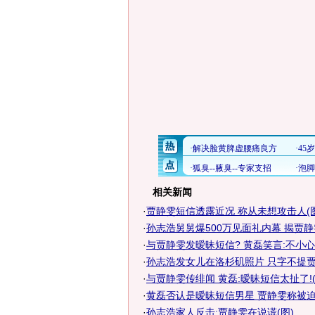
相关新闻
·
贾静雯短信透露近况 称从未想攻击人(图
·
孙志浩舅舅爆500万见面礼内幕 揭贾静雯6
·
与贾静雯发暧昧短信? 黄磊笑言:不小
·
孙志浩发女儿在洛杉矶照片 只字不提贾静
·
与贾静雯传绯闻 黄磊:暧昧短信太扯了!(
·
黄磊否认是暧昧短信男星 贾静雯称被迫签
·
孙志浩家人反击:贾静雯在说谎(图)