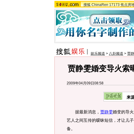
搜狐
ChinaRen
17173
焦点房
娱乐频道
>
八卦频道
>
贾静
贾静雯婚变导火索
2009年04月09日08:58
来
据最新消息，
贾静雯
婚变的导火
艺人之间互传的暧昧短信，才让儿子
备。