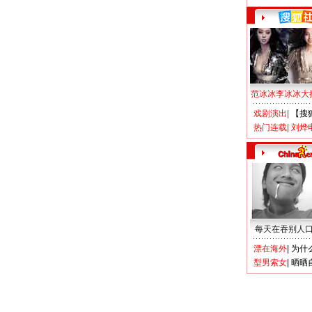
范冰冰李冰冰大
戏剧演出
|
【搜
热门连载
|
刘烨
每天在吞别人
漂在海外
|
为什
型男索女
|
晒晒