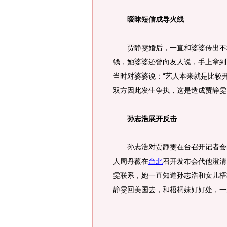
暧昧短信成导火线
贾静雯婚后，一直和婆婆传出不和
钱，她婆婆还曾向友人说，手上拿到
当时对婆婆说：“艺人本来就是比较
双方因此发生争执，这是造成贾静雯
孙志浩展开反击
孙志浩对贾静雯在台召开记者会的
人周丹薇在
台北
召开发布会代他澄清。
雯联系，她一直知道孙志浩和女儿梧
静雯回美国去，和梧桐妹好好处，一