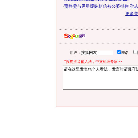
·
贾静雯与男星暧昧短信被公婆抓住 孙志浩
更多
用户：
匿名
*搜狗拼音输入法，中文处理专家>>