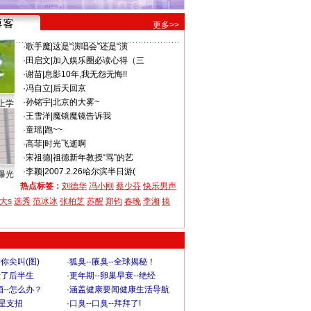
更多>>
·
歌手魔
|
这是“演唱会”还是“演
·
田启文
|
加入娱乐圈必读心得（三
·
谢苗
|
息影10年,我无怨无悔!!
·
冯自立
|
后天回京
·
孙铭宇
|
北京的大雾~
上学
·
王雪洋
|
魔镜魔镜告诉我
·
童瑶
|
跑~~
·
高菲
|
时光飞逝啊
·
宋祖德
|
祖德新年教授“骂”的艺
·
李颖
|
2007.2.26哈尔滨半日游(
曝光
热点标签：
刘德华
冯小刚
蔡少芬
快乐男声
大s
选秀
范冰冰
张柏芝
苏醒
郑钧
春晚
李湘
搞
你尖叫(图)
·
狐臭--腋臭--全球揭秘！
毁了后半生
·
更年期--卵巢早衰--绝经
--怎么办？
·
涵盖健康要闻健康生活导航
明星支招
·
口臭--口臭--拜拜了!