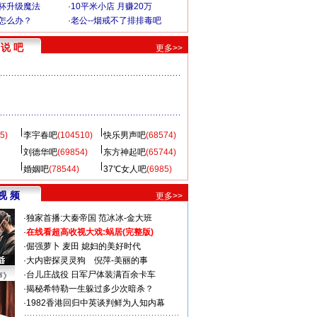
罩杯升级魔法
·
10平米小店 月赚20万
-怎么办？
·
老公--烟戒不了排排毒吧
说 吧
更多>>
5)
李宇春吧
(104510)
快乐男声吧
(68574)
刘德华吧
(69854)
东方神起吧
(65744)
婚姻吧
(78544)
37℃女人吧
(6985)
视 频
更多>>
·
独家首播:大秦帝国
范冰冰-金大班
·
在线看超高收视大戏:
蜗居(完整版)
·
倔强萝卜
麦田
媳妇的美好时代
·
大内密探灵灵狗
倪萍-美丽的事
·
台儿庄战役 日军尸体装满百余卡车
声》
·
揭秘希特勒一生躲过多少次暗杀？
·
1982香港回归中英谈判鲜为人知内幕