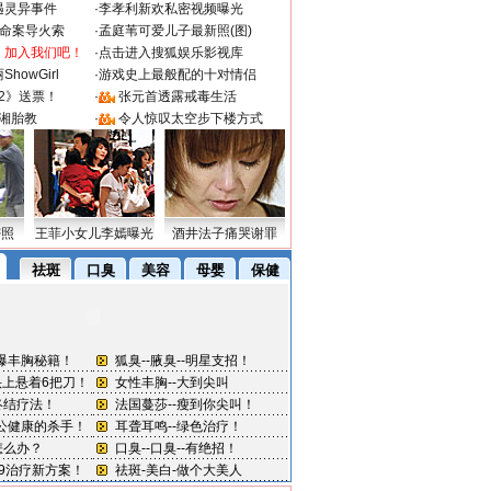
遇灵异事件
·
李孝利新欢私密视频曝光
成命案导火索
·
孟庭苇可爱儿子最新照(图)
：加入我们吧！
·
点击进入搜狐娱乐影视库
howGirl
·
游戏史上最般配的十对情侣
2》送票！
·
张元首透露戒毒生活
湘胎教
·
令人惊叹太空步下楼方式
密照
王菲小女儿李嫣曝光
酒井法子痛哭谢罪