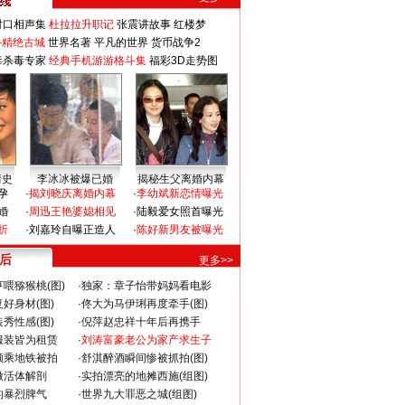
对口相声集
杜拉拉升职记
张震讲故事
红楼梦
-精绝古城
世界名著
平凡的世界
货币战争2
毒杀毒专家
经典手机游游格斗集
福彩3D走势图
情史
李冰冰被爆已婚
揭秘生父离婚内幕
孕
·
揭刘晓庆离婚内幕
·
李幼斌新恋情曝光
婚
·
周迅王艳婆媳相见
·
陆毅爱女照首曝光
折
·
刘嘉玲自曝正造人
·
陈好新男友被曝光
 后
更多>>
喂猕猴桃(图)
·
独家：章子怡带妈妈看电影
好身材(图)
·
佟大为马伊琍再度牵手(图)
秀性感(图)
·
倪萍赵忠祥十年后再携手
服装皆为租赁
·
刘涛富豪老公为家产求生子
颜乘地铁被拍
·
舒淇醉酒瞬间惨被抓拍(图)
做活体解剖
·
实拍漂亮的地摊西施(组图)
的暴烈脾气
·
世界九大罪恶之城(组图)