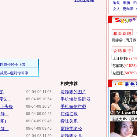
[
我来说两句
]
·
睡觉--丰胸--
·
女人--更年期-
相 关 说 吧
贾静雯
|
周丹薇
说 吧 排 行
上证指数
(7744
苏醒吧
(41523)
贴图吧
(68789)
相关推荐
最 热 
)
贾静雯的图片
09-04-09 11:03
...
手机短信跟踪器
09-04-09 10:54
心上头条
手机短信拦截
09-04-09 10:34
...
短信拦截
09-04-09 09:46
谍战大片-《风
图)
暧昧关系
09-04-09 09:46
...
贾静雯老公
09-04-09 09:46
贾静雯女儿
09-04-08 11:20