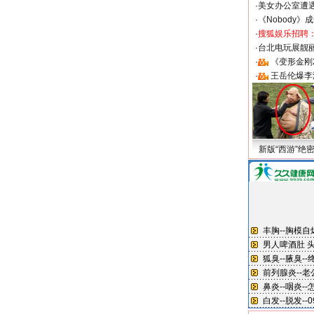
·
美女办公室遭
·
《Nobody》
·
搜狐娱乐招聘
·
台北电玩展靓丽S
·
《变形金刚
·
王岳伦爆李
新版“西游”绝