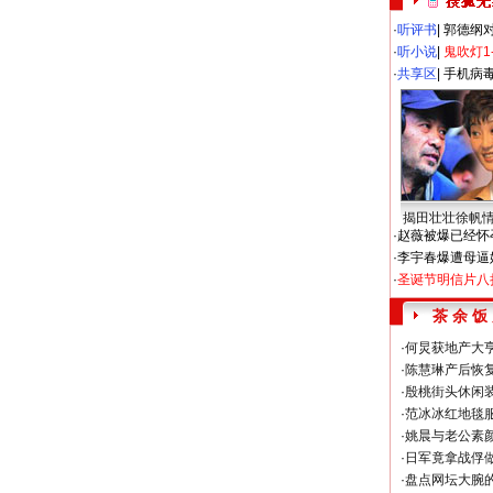
·
听评书
|
郭德纲
·
听小说
|
鬼吹灯1
·
共享区
|
手机病
揭田壮壮徐帆
·
赵薇被爆已经怀
·
李宇春爆遭母逼
·
圣诞节明信片八
茶 余 饭
·
何炅获地产大亨
·
陈慧琳产后恢复
·
殷桃街头休闲装
·
范冰冰红地毯
·
姚晨与老公素
·
日军竟拿战俘
·
盘点网坛大腕