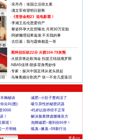
·
宋丹丹：张国立活得太累
·
满文军有望明日获释
曝光
·
《变形金刚2》送电影票！
·
李湘王岳伦恩爱待产
·
黎姿怀孕大肚照曝光 月用30万安胎
·
阿娇懒理冠希返港:不关我的事
·
古巨基：我与霆锋都是一哥
不断
·
斯科拉狂砍22分 火箭104-79灰熊
·
火箭弃将赴欧淘金 扣篮王转战俄罗斯
·
NBA5佳球-朗多背身秀妙传
·
专家：振兴中国足球从老头抓起
连冠
·
马琳离婚分割房产 张一不舍几度落泪
爆丰胸秘诀
·
减肥--小肚子赘肉没了
你尖叫(图)
·
吸引异性的秘密武器
3000
·
45岁以前停经不正常
不误！
·
解决脸黄脾虚腰痛良方
美展现！
·
泡脚减肥--瘦到你叫停！
起一片明镜
·
狐臭--腋臭--09新疗法
更多>>