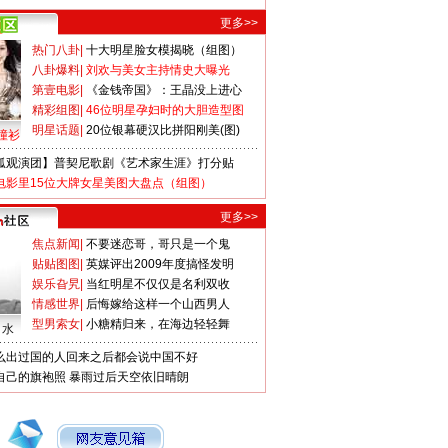
更多>>
热门八卦
|
十大明星脸女模揭晓（组图）
八卦爆料
|
刘欢与美女主持情史大曝光
第壹电影
|
《金钱帝国》：王晶没上进心
精彩组图
|
46位明星孕妇时的大胆造型图
明星话题
|
20位银幕硬汉比拼阳刚美(图)
撞衫
狐观演团】普契尼歌剧《艺术家生涯》打分贴
电影里15位大牌女星美图大盘点（组图）
更多>>
焦点新闻
|
不要迷恋哥，哥只是一个鬼
贴贴图图
|
英媒评出2009年度搞怪发明
娱乐旮旯
|
当红明星不仅仅是名利双收
情感世界
|
后悔嫁给这样一个山西男人
型男索女
|
小糖精归来，在海边轻轻舞
口水
么出过国的人回来之后都会说中国不好
自己的旗袍照
暴雨过后天空依旧晴朗