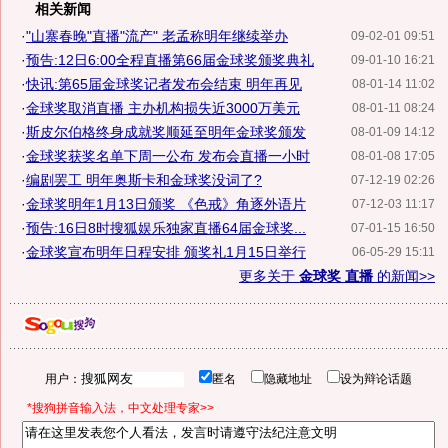
相关新闻
·
"山寨春晚"直播"流产" 老孟称明年继续举办
09-02-01 09:51
·
预告:12日6:00全程直播第66届金球奖颁奖典礼
09-01-10 16:21
·
快讯:第65届金球奖记者发布会结束 明年再见
08-01-14 11:02
·
金球奖取消直播 主办机构损失近3000万美元
08-01-11 08:24
·
斯皮尔伯格终身成就奖顺延至明年金球奖颁发
08-01-09 14:12
·
金球奖获奖名单下周一公布 发布会直播一小时
08-01-08 17:05
·
编剧罢工 明年奥斯卡和金球奖没词了?
07-12-19 02:26
·
金球奖明年1月13日颁奖 《色戒》角逐外语片
07-12-03 11:17
·
预告:16日8时搜狐娱乐独家直播64届金球奖...
07-01-15 16:50
·
金球奖宣布明年日程安排 颁奖礼1月15日举行
06-05-29 15:11
更多关于
金球奖 直播
的新闻>>
用户：
匿名
隐藏地址
设为辩论话题
*搜狗拼音输入法，中文处理专家>>