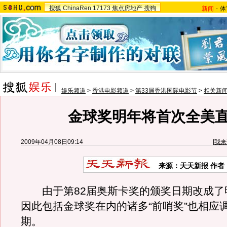
搜狐
ChinaRen
17173
焦点房地产
搜狗
新闻
-
体
娱乐频道
>
香港电影频道
>
第33届香港国际电影节
>
相关新
金球奖明年将首次全美
2009年04月08日09:14
[
我来
来源：天天新报 作者
由于第82届奥斯卡奖的颁奖日期改成了明
因此包括金球奖在内的诸多“前哨奖”也相应
期。