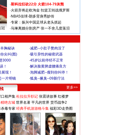
·
斯科拉狂砍22分 火箭104-79灰熊
·
火箭弃将赴欧淘金 扣篮王转战俄罗斯
·
NBA5佳球-朗多背身秀妙传
·
专家：振兴中国足球从老头抓起
连冠
·
马琳离婚分割房产 张一不舍几度落泪
爆丰胸秘诀
·
减肥--小肚子赘肉没了
你尖叫(图)
·
吸引异性的秘密武器
3000
·
45岁以前停经不正常
不误！
·
解决脸黄脾虚腰痛良方
美展现！
·
泡脚减肥--瘦到你叫停！
起一片明镜
·
狐臭--腋臭--09新疗法
更多>>
对口相声集
杜拉拉升职记
张震讲故事
红楼梦
-精绝古城
世界名著
平凡的世界
货币战争2
毒杀毒专家
经典手机游游格斗集
福彩3D走势图