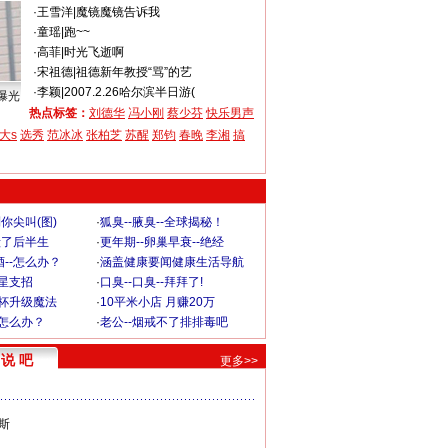
·
王雪洋
|
魔镜魔镜告诉我
·
童瑶
|
跑~~
·
高菲
|
时光飞逝啊
·
宋祖德
|
祖德新年教授“骂”的艺
·
李颖
|
2007.2.26哈尔滨半日游(
曝光
热点标签：
刘德华
冯小刚
蔡少芬
快乐男声
大s
选秀
范冰冰
张柏芝
苏醒
郑钧
春晚
李湘
搞
你尖叫(图)
·
狐臭--腋臭--全球揭秘！
毁了后半生
·
更年期--卵巢早衰--绝经
--怎么办？
·
涵盖健康要闻健康生活导航
明星支招
·
口臭--口臭--拜拜了!
罩杯升级魔法
·
10平米小店 月赚20万
-怎么办？
·
老公--烟戒不了排排毒吧
说 吧
更多>>
斯