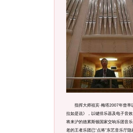
指挥大师祖宾·梅塔2007年曾率
拉如是说》，以键排乐器及电子音效
将来沪的德累斯顿国家交响乐团音乐
老的王者乐团已“点将”东艺音乐厅