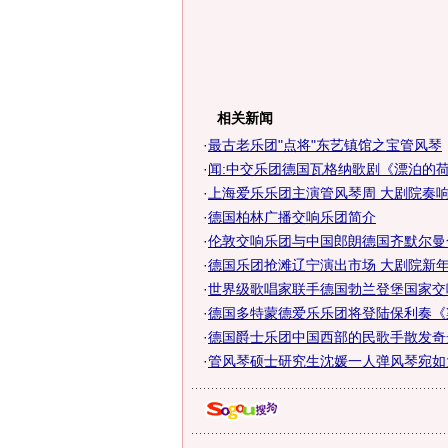
相关新闻
·
最古老乐团"点将"东艺镇馆之宝管风琴
·
闻:中交乐团德国瓦格纳歌剧《漂泊的
·
上海爱乐乐团主演管风琴周 大剧院奏响镇
·
德国柏林广播交响乐团简介
·
伦敦交响乐团与中国郎朗德国齐默尔曼
·
德国乐团抢滩辽宁演出市场 大剧院新
·
世界级歌唱家联手德国勃兰登堡国家交
·
德国多特蒙德爱乐乐团将登陆保利奏《
·
德国爵士乐团中国西部的民歌手散发奇
·
管风琴硕士研究生沈媛一人弹风琴宛如