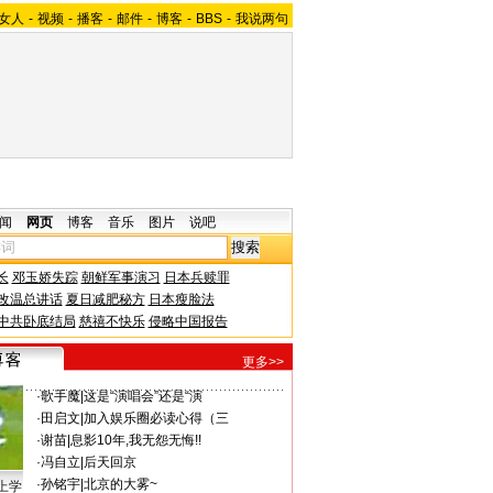
女人
-
视频
-
播客
-
邮件
-
博客
-
BBS
-
我说两句
闻
网页
博客
音乐
图片
说吧
长
邓玉娇失踪
朝鲜军事演习
日本兵赎罪
改温总讲话
夏日减肥秘方
日本瘦脸法
中共卧底结局
慈禧不快乐
侵略中国报告
更多>>
·
歌手魔
|
这是“演唱会”还是“演
·
田启文
|
加入娱乐圈必读心得（三
·
谢苗
|
息影10年,我无怨无悔!!
·
冯自立
|
后天回京
·
孙铭宇
|
北京的大雾~
上学