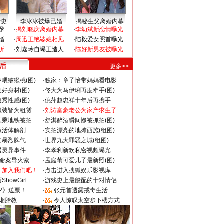
情史
李冰冰被爆已婚
揭秘生父离婚内幕
孕
·
揭刘晓庆离婚内幕
·
李幼斌新恋情曝光
婚
·
周迅王艳婆媳相见
·
陆毅爱女照首曝光
折
·
刘嘉玲自曝正造人
·
陈好新男友被曝光
 后
更多>>
喂猕猴桃(图)
·
独家：章子怡带妈妈看电影
好身材(图)
·
佟大为马伊琍再度牵手(图)
秀性感(图)
·
倪萍赵忠祥十年后再携手
服装皆为租赁
·
刘涛富豪老公为家产求生子
颜乘地铁被拍
·
舒淇醉酒瞬间惨被抓拍(图)
做活体解剖
·
实拍漂亮的地摊西施(组图)
的暴烈脾气
·
世界九大罪恶之城(组图)
遇灵异事件
·
李孝利新欢私密视频曝光
成命案导火索
·
孟庭苇可爱儿子最新照(图)
：加入我们吧！
·
点击进入搜狐娱乐影视库
howGirl
·
游戏史上最般配的十对情侣
2》送票！
·
张元首透露戒毒生活
湘胎教
·
令人惊叹太空步下楼方式