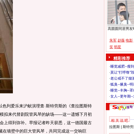
高圆圆同居男友
朱军
赵薇
电影
笑
明星
精彩推荐
·
睡觉减肥--瘦到
·
莫让“打呼噜”
·
老公戒不了烟酒
·
狐臭--腋臭--
·
睡觉--丰胸--
·
女人--更年期-
以色列爱乐来沪献演理查·斯特劳斯的《查拉图斯特
模拟来代替剧院管风琴的缺场——这一遗憾下月初
相 关 说 吧
会上得到弥补。早报记者昨天获悉，这一德国最古
拉图斯
|
斯特劳
隐藏在墙壁中的巨大管风琴，共同完成这一交响巨