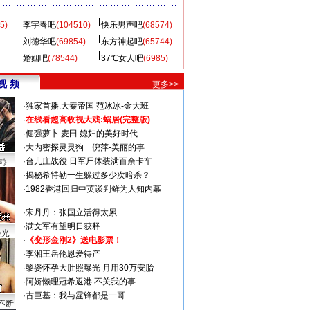
5)
李宇春吧
(104510)
快乐男声吧
(68574)
刘德华吧
(69854)
东方神起吧
(65744)
婚姻吧
(78544)
37℃女人吧
(6985)
视 频
更多>>
·
独家首播:大秦帝国
范冰冰-金大班
·
在线看超高收视大戏:
蜗居(完整版)
·
倔强萝卜
麦田
媳妇的美好时代
·
大内密探灵灵狗
倪萍-美丽的事
·
台儿庄战役 日军尸体装满百余卡车
声》
·
揭秘希特勒一生躲过多少次暗杀？
·
1982香港回归中英谈判鲜为人知内幕
·
宋丹丹：张国立活得太累
·
满文军有望明日获释
曝光
·
《变形金刚2》送电影票！
·
李湘王岳伦恩爱待产
·
黎姿怀孕大肚照曝光 月用30万安胎
·
阿娇懒理冠希返港:不关我的事
·
古巨基：我与霆锋都是一哥
不断