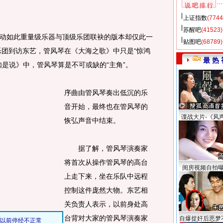
说 吧 排 行
上证指数
(7744
苏醒吧
(41523)
如此重量级乐器与顶级乐团联袂的版本却仅此一
贴图吧
(68789)
响乐团到访东艺，管风琴在《大海之歌》中只是“惊鸿
最 热 
如是说》中，管风琴算是不可或缺的“主角”。
序曲由管风琴奏出低沉的乐
音开始，最终也在管风琴的
谍战大片-《风
恢弘声音中结束。
据了解，管风琴演奏家
将首次从操作管风琴的高台
闺房视频自拍
上走下来，坐在乐队中远程
控制这件庞然大物。东艺相
关负责人表示，以前身处高
台背对大家的管风琴演奏家
自爆捉奸后恶梦