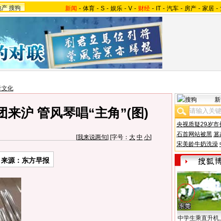
地产
搜狗
新闻
-
体育
-
S
-
娱乐
-
V
-
财经
-
IT
-
汽车
-
房产
-
家居
-
音文化
新
来沪 管风琴唱“主角”(图)
央视质疑29岁市
石首网站被黑
篡
[
我来说两句
] [字号：
大
中
小
]
宋美龄牛奶洗澡
来源：东方早报
中学生乘直升机