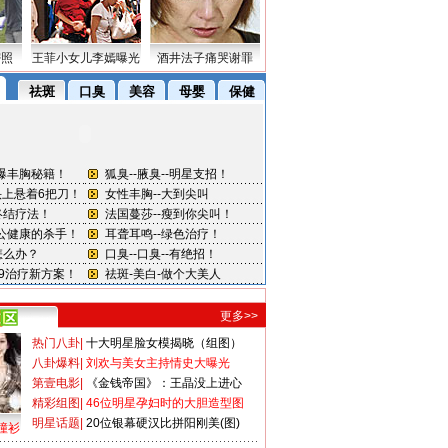
密照
王菲小女儿李嫣曝光
酒井法子痛哭谢罪
更多>>
热门八卦
|
十大明星脸女模揭晓（组图）
八卦爆料
|
刘欢与美女主持情史大曝光
第壹电影
|
《金钱帝国》：王晶没上进心
精彩组图
|
46位明星孕妇时的大胆造型图
明星话题
|
20位银幕硬汉比拼阳刚美(图)
撞衫