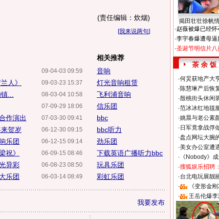
(责任编辑：炊烟)
揭田壮壮徐帆
·
赵薇被爆已经怀
[
我来说两句
]
·
李宇春爆遭母逼
·
圣诞节明信片八
相关推荐
茶 余 饭
音响
09-04-03 09:59
·
何炅获地产大亨
荷兰人》
灯光音响租赁
09-03-23 15:37
·
陈慧琳产后恢复
...
飞利浦音响
08-03-04 10:58
·
殷桃街头休闲装
信乐团
07-09-29 18:06
·
范冰冰红地毯
合作演出
bbc
07-03-30 09:41
·
姚晨与老公素
·
日军竟拿战俘
年来贺岁
bbc听力
06-12-30 09:15
·
盘点网坛大腕
响乐团
劲乐团
06-12-15 09:14
·
美女办公室遭
梁祝》
下载英语广播听力bbc
06-09-15 08:46
·
《Nobody》
光异彩
玩具乐团
06-08-23 08:50
·
搜狐娱乐招聘
大乐团
彩虹乐团
06-03-14 08:49
·
台北电玩展靓丽S
·
《变形金刚
·
王岳伦爆李
我要发布