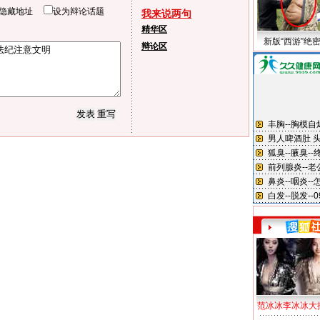
隐藏地址
设为辩论话题
我来说两句
精华区
新版“西游”绝
辩论区
范冰冰李冰冰大