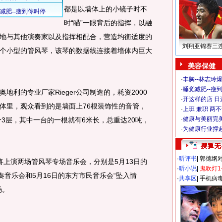
都是以墙体上的小镜子时不
时“瞄”一眼背后的指挥，以融
地与其他演奏家以及指挥相配合，营造均衡适度的
刘翔亚锦赛三
个小型的管风琴，该琴的数据线连接着墙体内巨大
美容保健
·
丰胸--林志玲
·
睡觉减肥--瘦到
的专业厂家Rieger公司制造的，耗资2000
·
开这样的店 日进
体里，观众看到的是墙面上76根装饰性的音管，
·
上班 兼职 两
·
健康与美丽完
分3层，其中一台的一根就有6米长，总重达20吨，
·
为健康行业撑
·
听评书
|
郭德纲
上演两场管风琴专场音乐会，分别是5月13日的
·
听小说
|
鬼吹灯1
奏音乐会和5月16日的东方市民音乐会“坠入情
·
共享区
|
手机病
场。