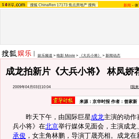
搜狐
ChinaRen
17173
焦点房地产
搜狗
新闻
-
体
娱乐频道
>
电影 Movie
>
《大兵小将》
>
新闻动态
成龙拍新片《大兵小将》 林凤娇荐
2009年04月03日10:04
[
我来
来源：京华时报 作者：曾家新
昨天下午，由国际巨星
成龙
主演的动作
兵小将》在
北京
举行媒体见面会，主演成龙
承俊
，女主角林鹏，导演丁晟亮相。成龙在