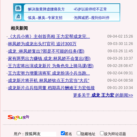
相关新闻
·
《大兵小将》主创首亮相 王力宏帮成龙完...
09-04-02 15:26
·
林凤娇为成龙出头打官司 追讨300万
09-03-30 11:26
·
成龙 :林凤娇复出?那是不可能的任务(图)
09-03-26 11:45
·
家有两男出力赚钱 成龙:林凤娇不会复出(图)
09-03-26 10:37
·
王力宏将出演成龙新片 为角色先上骑马课(图)
09-02-28 08:47
·
王力宏努力增重演将军 成龙扮演小兵当跑...
09-02-04 09:31
·
成龙新片将开机 林凤娇钦点王力宏当"大兵"
09-02-04 08:58
·
成龙新片点兵指周董 档期高片酬难王力宏低接
09-01-20 10:34
更多关于
成龙 王力宏
的新闻>>
用户：
匿名
隐藏地址
设为辩论话题