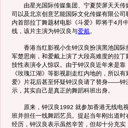
由星光国际传媒集团、宁夏荧屏天天传
司以及北京创意艺能国际文化传媒有限公司
内首部拉丁舞题材电影《斗爱》即将于4月
线，该片主演为钟汉良与
爱戴
。
香港当红影视小生钟汉良扮演黑池国际
军楚思南，和爱戴上演了大段高难度的拉丁
技性表演令人惊叹。由于钟汉良近年来是靠
《玫瑰江湖》等影视剧走红内地的，所以有
爱》片花后甚至怀疑钟汉良请了替身——钟
示，其实自己是真正的舞蹈科班出身。
原来，钟汉良1992 就参加香港无线电
班并担任一线舞蹈艺员。提起当年刚出道时
经历，钟汉良表示虽然辛苦，但却十分充实