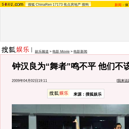
搜狐
ChinaRen
17173
焦点房地产
搜狗
新闻
-
体
娱乐频道
>
电影 Movie
>
电影新闻
钟汉良为“舞者”鸣不平 他们不
2009年04月02日19:11
[
我来说
来源：搜狐娱乐