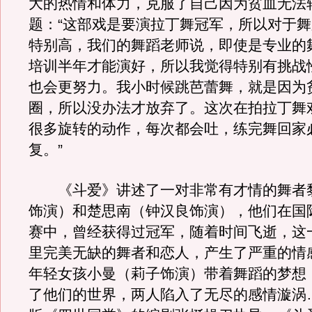
大的热情和体力，克服了自己因为贫血无法
题：“这部戏是要演拉丁舞冠军，所以对于
特别高，我们的舞蹈老师说，即使是专业的
培训半年才能演好，所以我觉得特别有挑战
也会更努力。我小时候跳芭蕾舞，就是因为
圈，所以没办法才放弃了。这次在拍拉丁舞
很多旋转的动作，每次都会吐，练完舞回家
复。”
《斗爱》讲述了一对非常有才情的舞者
饰演）和楚思南（钟汉良饰演），他们在国
赛中，曾经获得过冠军，随着时间飞逝，这
里完美无缺的舞者和恋人，产生了严重的情
年轻女孩小曼（莉子饰演）带着舞蹈的梦想
了他们的世界，两人陷入了无尽的感情漩涡