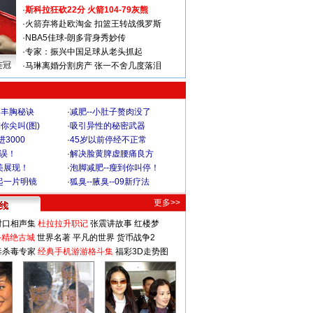
·
斯科拉狂砍22分 火箭104-79灰熊
·
火箭弃将赴欧淘金 扣篮王转战俄罗斯
·
NBA5佳球-朗多背身秀妙传
·
专家：振兴中国足球从老头抓起
连冠
·
马琳离婚分割房产 张一不舍几度落泪
爆丰胸秘诀
·
减肥--小肚子赘肉没了
你尖叫(图)
·
吸引异性的秘密武器
3000
·
45岁以前停经不正常
不误！
·
解决脸黄脾虚腰痛良方
美展现！
·
泡脚减肥--瘦到你叫停！
起一片明镜
·
狐臭--腋臭--09新疗法
更多>>
对口相声集
杜拉拉升职记
张震讲故事
红楼梦
-精绝古城
世界名著
平凡的世界
货币战争2
毒杀毒专家
经典手机游游格斗集
福彩3D走势图