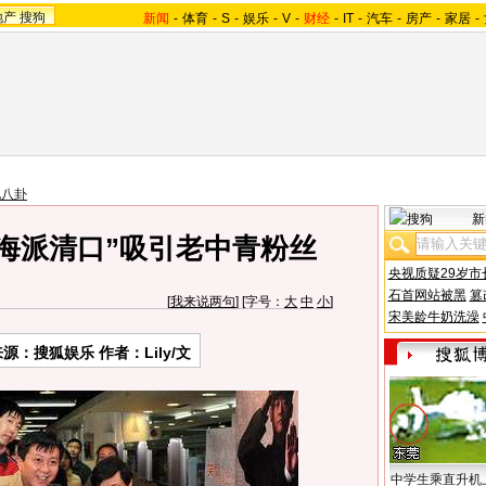
地产
搜狗
新闻
-
体育
-
S
-
娱乐
-
V
-
财经
-
IT
-
汽车
-
房产
-
家居
-
地八卦
新
“海派清口”吸引老中青粉丝
央视质疑29岁市
石首网站被黑
篡
[
我来说两句
] [字号：
大
中
小
]
宋美龄牛奶洗澡
来源：
搜狐娱乐
作者：Lily/文
中学生乘直升机