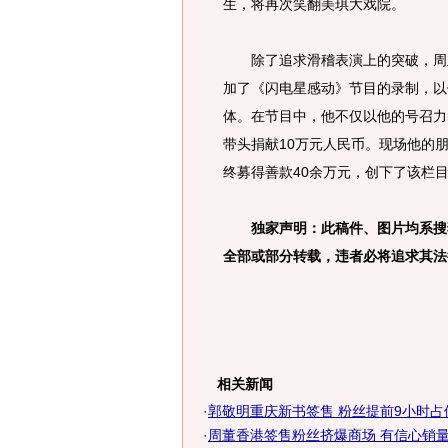
生，将再次笑翻美琪大戏院。
除了追求滑稽表演上的突破，周立
加了《闪电星感动》节目的录制，以
体。在节目中，他不仅以他的号召力
带头捐献10万元人民币。现场他的
终募得善款40余万元，创下了该栏
独家声明：此稿件、图片均系搜
全部或部分转载，违者必将追求其法律责
相关新闻
·
郭敬明重庆新书签售 粉丝提前9小时占位
·
周董香港签售粉丝挤爆商场 有信心销量