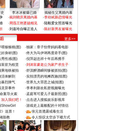
情史
李冰冰被爆已婚
揭秘生父离婚内幕
孕
·
揭刘晓庆离婚内幕
·
李幼斌新恋情曝光
婚
·
周迅王艳婆媳相见
·
陆毅爱女照首曝光
折
·
刘嘉玲自曝正造人
·
陈好新男友被曝光
 后
更多>>
喂猕猴桃(图)
·
独家：章子怡带妈妈看电影
好身材(图)
·
佟大为马伊琍再度牵手(图)
秀性感(图)
·
倪萍赵忠祥十年后再携手
服装皆为租赁
·
刘涛富豪老公为家产求生子
颜乘地铁被拍
·
舒淇醉酒瞬间惨被抓拍(图)
做活体解剖
·
实拍漂亮的地摊西施(组图)
的暴烈脾气
·
世界九大罪恶之城(组图)
遇灵异事件
·
李孝利新欢私密视频曝光
成命案导火索
·
孟庭苇可爱儿子最新照(图)
：加入我们吧！
·
点击进入搜狐娱乐影视库
howGirl
·
游戏史上最般配的十对情侣
2》送票！
·
张元首透露戒毒生活
湘胎教
·
令人惊叹太空步下楼方式