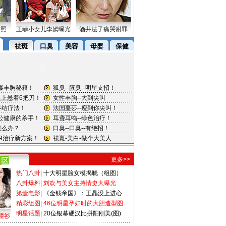
密照
王菲小女儿李嫣曝光
酒井法子痛哭谢罪
更多>>
热门八卦
|
十大明星脸女模揭晓（组图）
八卦爆料
|
刘欢与美女主持情史大曝光
第壹电影
|
《金钱帝国》：王晶没上进心
精彩组图
|
46位明星孕妇时的大胆造型图
明星话题
|
20位银幕硬汉比拼阳刚美(图)
撞衫