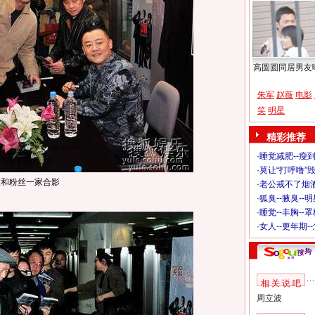
高圆圆同居男友
朱军
赵薇
电影
笑
明星
精彩推荐
·
睡觉减肥--瘦到
·
莫让“打呼噜”
波和粉丝一家合影
·
老公戒不了烟酒
·
狐臭--腋臭--
·
睡觉--丰胸--
·
女人--更年期-
相 关 说 吧
周立波