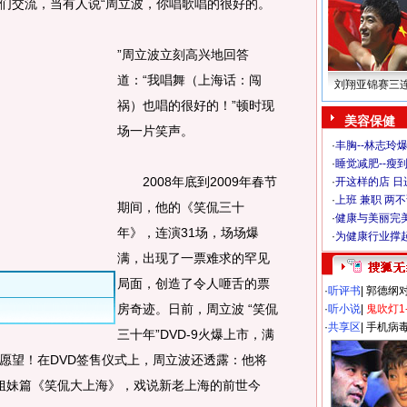
交流，当有人说“周立波，你唱歌唱的很好的。
”周立波立刻高兴地回答
道：“我唱舞（上海话：闯
刘翔亚锦赛三
祸）也唱的很好的！”顿时现
美容保健
场一片笑声。
·
丰胸--林志玲
·
睡觉减肥--瘦到
2008年底到2009年春节
·
开这样的店 日进
·
上班 兼职 两
期间，他的《笑侃三十
·
健康与美丽完
年》，连演31场，场场爆
·
为健康行业撑
满，出现了一票难求的罕见
局面，创造了令人咂舌的票
·
听评书
|
郭德纲
房奇迹。日前，周立波 “笑侃
·
听小说
|
鬼吹灯1
·
共享区
|
手机病
三十年”DVD-9火爆上市，满
愿望！在DVD签售仪式上，周立波还透露：他将
姐妹篇《笑侃大上海》，戏说新老上海的前世今