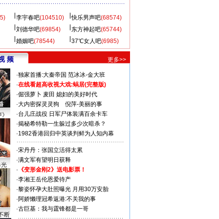
5)
李宇春吧
(104510)
快乐男声吧
(68574)
刘德华吧
(69854)
东方神起吧
(65744)
婚姻吧
(78544)
37℃女人吧
(6985)
视 频
更多>>
·
独家首播:大秦帝国
范冰冰-金大班
·
在线看超高收视大戏:
蜗居(完整版)
·
倔强萝卜
麦田
媳妇的美好时代
·
大内密探灵灵狗
倪萍-美丽的事
·
台儿庄战役 日军尸体装满百余卡车
声》
·
揭秘希特勒一生躲过多少次暗杀？
·
1982香港回归中英谈判鲜为人知内幕
·
宋丹丹：张国立活得太累
·
满文军有望明日获释
曝光
·
《变形金刚2》送电影票！
·
李湘王岳伦恩爱待产
·
黎姿怀孕大肚照曝光 月用30万安胎
·
阿娇懒理冠希返港:不关我的事
·
古巨基：我与霆锋都是一哥
不断