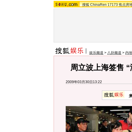
搜狐
ChinaRen
17173
焦点房
娱乐频道
>
八卦频道
>
内
周立波上海签售 
2009年03月30日13:22