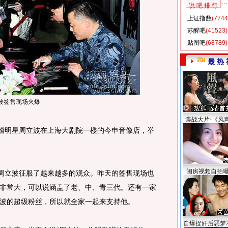
说 吧 排 行
上证指数
(7744
苏醒吧
(41523)
贴图吧
(68789)
最 热 
波签售现场火爆
谍战大片-《风
稽明星周立波在上海大剧院一楼的今申音像店，举
闺房视频自拍
周立波征服了越来越多的观众。昨天的签售现场也
非常大，可以说涵盖了老、中、青三代。还有一家
波的超级粉丝，所以就全家一起来支持他。
自爆捉奸后恶梦