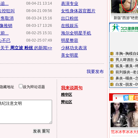
...
表演专业
08-04-21 13:14
失控狂叫
女性身体器官图片
08-04-21 09:56
签售取消
出口粉丝
新版“西游”绝
08-03-24 15:16
偶像推销
在线娱乐
08-03-17 13:26
...
海尔全明星手机
08-02-25 15:31
心不已
明星整容
08-02-25 07:49
多关于
周立波 粉丝
的新闻>>
少林功夫表演
美女明星
我要发布
隐藏地址
设为辩论话题
我来说两句
精华区
辩论区
范冰冰李冰冰大