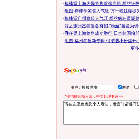
·
棒棒堂上海火爆签售首张专辑 粉丝狂热追
·
组图:棒棒堂签售人气旺 万千粉丝爆棚
·
棒棒堂广州宣传人气旺 粉丝疯狂逼爆
·
薛之谦张杰签售各有招 "粉丝"自发为
·
乔任梁上海签售成功举行 日本韩国粉丝前
·
组图:福州签售新专辑 何洁遇小粉丝开
更
用户：
匿名
*搜狗拼音输入法，中文处理专家>>