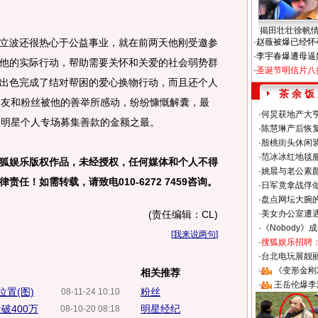
揭田壮壮徐帆
波还很热心于公益事业，就在前两天他刚受邀参
·
赵薇被爆已经怀
·
李宇春爆遭母逼
他的实际行动，帮助需要关怀和关爱的社会弱势群
·
圣诞节明信片八
出色完成了结对帮困的爱心换物行动，而且还个人
茶 余 饭
朋友和粉丝被他的善举所感动，纷纷慷慨解囊，最
·
何炅获地产大亨
目明星个人专场募集善款的金额之最。
·
陈慧琳产后恢复
·
殷桃街头休闲装
·
范冰冰红地毯
狐娱乐版权作品，未经授权，任何媒体和个人不得
·
姚晨与老公素
任！如需转载，请致电010-6272 7459咨询。
·
日军竟拿战俘
·
盘点网坛大腕
(责任编辑：CL)
·
美女办公室遭
·
《Nobody》
[
我来说两句
]
·
搜狐娱乐招聘
·
台北电玩展靓丽S
·
《变形金刚
相关推荐
·
王岳伦爆李
置(图)
粉丝
08-11-24 10:10
破400万
明星经纪
08-10-20 08:18