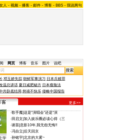
女人
-
视频
-
播客
-
邮件
-
博客
-
BBS
-
我说两句
闻
网页
博客
音乐
图片
说吧
长
邓玉娇失踪
朝鲜军事演习
日本兵赎罪
改温总讲话
夏日减肥秘方
日本瘦脸法
中共卧底结局
慈禧不快乐
侵略中国报告
更多>>
·
歌手魔
|
这是“演唱会”还是“演
·
田启文
|
加入娱乐圈必读心得（三
·
谢苗
|
息影10年,我无怨无悔!!
·
冯自立
|
后天回京
·
孙铭宇
|
北京的大雾~
上学