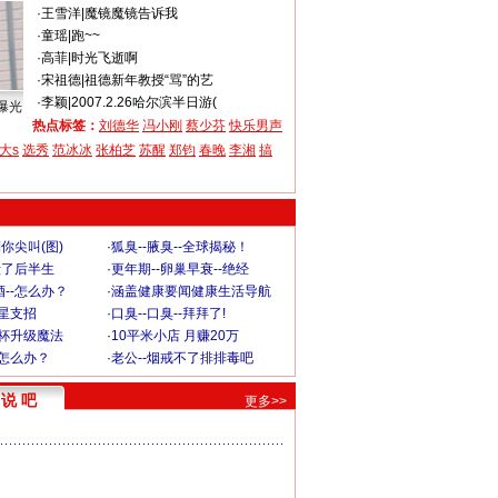
·
王雪洋
|
魔镜魔镜告诉我
·
童瑶
|
跑~~
·
高菲
|
时光飞逝啊
·
宋祖德
|
祖德新年教授“骂”的艺
·
李颖
|
2007.2.26哈尔滨半日游(
曝光
热点标签：
刘德华
冯小刚
蔡少芬
快乐男声
大s
选秀
范冰冰
张柏芝
苏醒
郑钧
春晚
李湘
搞
你尖叫(图)
·
狐臭--腋臭--全球揭秘！
毁了后半生
·
更年期--卵巢早衰--绝经
--怎么办？
·
涵盖健康要闻健康生活导航
明星支招
·
口臭--口臭--拜拜了!
罩杯升级魔法
·
10平米小店 月赚20万
-怎么办？
·
老公--烟戒不了排排毒吧
说 吧
更多>>