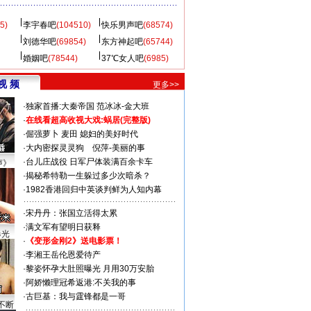
5)
李宇春吧
(104510)
快乐男声吧
(68574)
刘德华吧
(69854)
东方神起吧
(65744)
婚姻吧
(78544)
37℃女人吧
(6985)
视 频
更多>>
·
独家首播:大秦帝国
范冰冰-金大班
·
在线看超高收视大戏:
蜗居(完整版)
·
倔强萝卜
麦田
媳妇的美好时代
·
大内密探灵灵狗
倪萍-美丽的事
·
台儿庄战役 日军尸体装满百余卡车
声》
·
揭秘希特勒一生躲过多少次暗杀？
·
1982香港回归中英谈判鲜为人知内幕
·
宋丹丹：张国立活得太累
·
满文军有望明日获释
曝光
·
《变形金刚2》送电影票！
·
李湘王岳伦恩爱待产
·
黎姿怀孕大肚照曝光 月用30万安胎
·
阿娇懒理冠希返港:不关我的事
·
古巨基：我与霆锋都是一哥
不断