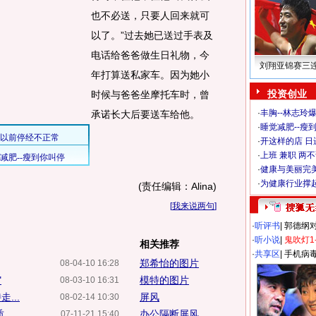
也不必送，只要人回来就可
以了。”过去她已送过手表及
电话给爸爸做生日礼物，今
刘翔亚锦赛三
年打算送私家车。因为她小
投资创业
时候与爸爸坐摩托车时，曾
·
丰胸--林志玲
承诺长大后要送车给他。
·
睡觉减肥--瘦到
·
开这样的店 日进
·
上班 兼职 两
·
健康与美丽完
·
为健康行业撑
(责任编辑：Alina)
[
我来说两句
]
·
听评书
|
郭德纲
·
听小说
|
鬼吹灯1
相关推荐
·
共享区
|
手机病
郑希怡的图片
08-04-10 16:28
"
模特的图片
08-03-10 16:31
...
屏风
08-02-14 10:30
质
办公隔断屏风
07-11-21 15:40