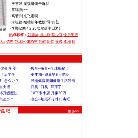
·
王雪洋
|
魔镜魔镜告诉我
·
童瑶
|
跑~~
·
高菲
|
时光飞逝啊
·
宋祖德
|
祖德新年教授“骂”的艺
·
李颖
|
2007.2.26哈尔滨半日游(
曝光
热点标签：
刘德华
冯小刚
蔡少芬
快乐男声
大s
选秀
范冰冰
张柏芝
苏醒
郑钧
春晚
李湘
搞
你尖叫(图)
·
狐臭--腋臭--全球揭秘！
毁了后半生
·
更年期--卵巢早衰--绝经
--怎么办？
·
涵盖健康要闻健康生活导航
明星支招
·
口臭--口臭--拜拜了!
罩杯升级魔法
·
10平米小店 月赚20万
-怎么办？
·
老公--烟戒不了排排毒吧
说 吧
更多>>