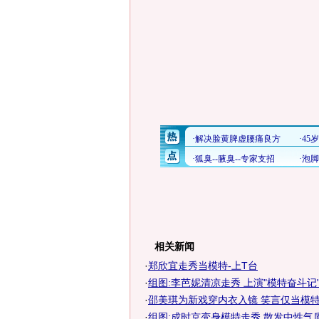
相关新闻
·
郑欣宜走秀当模特-上T台
·
组图:李芭妮清凉走秀 上演"模特奋斗记
·
邵美琪为新戏穿内衣入镜 笑言仅当模特走
·
组图:成时京变身模特走秀 散发中性气