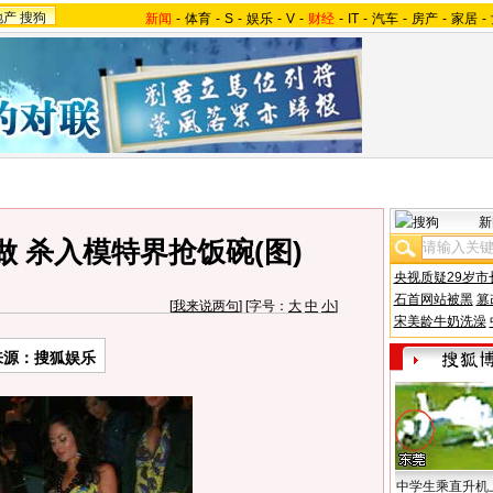
地产
搜狗
新闻
-
体育
-
S
-
娱乐
-
V
-
财经
-
IT
-
汽车
-
房产
-
家居
-
新
 杀入模特界抢饭碗(图)
央视质疑29岁市
石首网站被黑
篡
[
我来说两句
] [字号：
大
中
小
]
宋美龄牛奶洗澡
来源：搜狐娱乐
中学生乘直升机