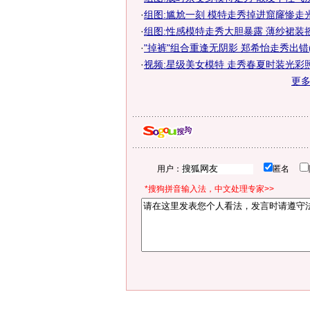
·
组图:尴尬一刻 模特走秀掉进窟窿惨走
·
组图:性感模特走秀大胆暴露 薄纱裙装
·
"掉裤"组合重逢无阴影 郑希怡走秀出错(
·
视频:星级美女模特 走秀春夏时装光彩
更
用户：
匿名
*搜狗拼音输入法，中文处理专家>>