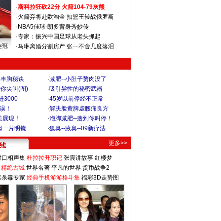
·
斯科拉狂砍22分 火箭104-79灰熊
·
火箭弃将赴欧淘金 扣篮王转战俄罗斯
·
NBA5佳球-朗多背身秀妙传
·
专家：振兴中国足球从老头抓起
连冠
·
马琳离婚分割房产 张一不舍几度落泪
爆丰胸秘诀
·
减肥--小肚子赘肉没了
你尖叫(图)
·
吸引异性的秘密武器
3000
·
45岁以前停经不正常
不误！
·
解决脸黄脾虚腰痛良方
美展现！
·
泡脚减肥--瘦到你叫停！
起一片明镜
·
狐臭--腋臭--09新疗法
更多>>
对口相声集
杜拉拉升职记
张震讲故事
红楼梦
-精绝古城
世界名著
平凡的世界
货币战争2
毒杀毒专家
经典手机游游格斗集
福彩3D走势图