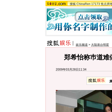
搜狐
ChinaRen
17173
焦点房
娱乐频道
>
大陆港台明星
郑希怡称巿道难做
2009年03月28日11:34