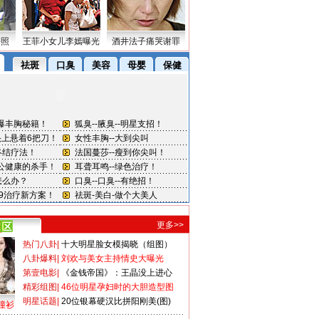
密照
王菲小女儿李嫣曝光
酒井法子痛哭谢罪
更多>>
热门八卦
|
十大明星脸女模揭晓（组图）
八卦爆料
|
刘欢与美女主持情史大曝光
第壹电影
|
《金钱帝国》：王晶没上进心
精彩组图
|
46位明星孕妇时的大胆造型图
明星话题
|
20位银幕硬汉比拼阳刚美(图)
撞衫