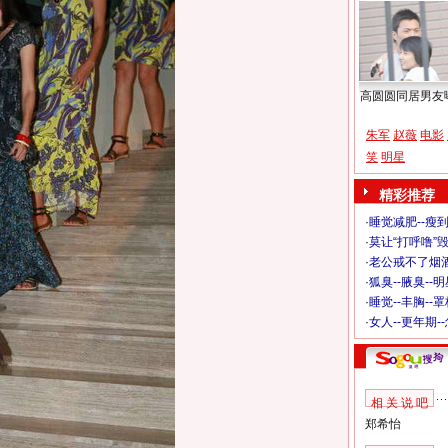
高圆圆同居男友
朱军
赵薇
电影
笑
明星
精彩推荐
·
睡觉减肥--瘦到
·
莫让“打呼噜”
·
老公戒不了烟酒
·
狐臭--腋臭--
·
睡觉--丰胸--
·
女人--更年期-
相 关 说 吧
郑希怡