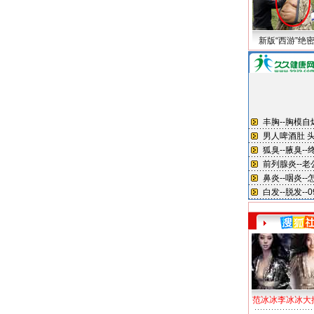
新版“西游”绝
范冰冰李冰冰大