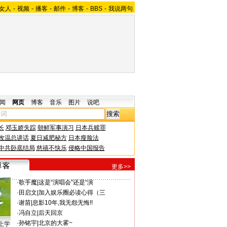
女人
-
视频
-
播客
-
邮件
-
博客
-
BBS
-
我说两句
闻
网页
博客
音乐
图片
说吧
长
邓玉娇失踪
朝鲜军事演习
日本兵赎罪
改温总讲话
夏日减肥秘方
日本瘦脸法
中共卧底结局
慈禧不快乐
侵略中国报告
更多>>
·
歌手魔
|
这是“演唱会”还是“演
·
田启文
|
加入娱乐圈必读心得（三
·
谢苗
|
息影10年,我无怨无悔!!
·
冯自立
|
后天回京
·
孙铭宇
|
北京的大雾~
上学