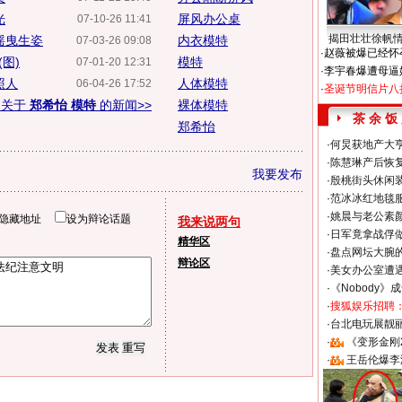
光
屏风办公桌
07-10-26 11:41
揭田壮壮徐帆
摇曳生姿
内衣模特
07-03-26 09:08
·
赵薇被爆已经怀
图)
模特
07-01-20 12:31
·
李宇春爆遭母逼
照人
人体模特
06-04-26 17:52
·
圣诞节明信片八
多关于
郑希怡 模特
的新闻>>
裸体模特
茶 余 饭
郑希怡
·
何炅获地产大亨
·
陈慧琳产后恢复
我要发布
·
殷桃街头休闲装
·
范冰冰红地毯
·
姚晨与老公素
隐藏地址
设为辩论话题
我来说两句
·
日军竟拿战俘
精华区
·
盘点网坛大腕
辩论区
·
美女办公室遭
·
《Nobody》
·
搜狐娱乐招聘
·
台北电玩展靓丽S
·
《变形金刚
·
王岳伦爆李