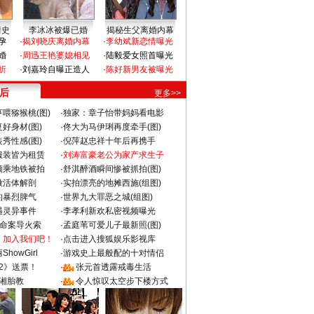
情史
李冰冰被爆已婚
揭秘生父离婚内幕
孕
·
揭刘晓庆离婚内幕
·
李幼斌新恋情曝光
婚
·
周迅王艳婆媳相见
·
陆毅爱女照首曝光
折
·
刘嘉玲自曝正造人
·
陈好新男友被曝光
 后
更多>>
喂猕猴桃(图)
·
独家：章子怡带妈妈看电影
好身材(图)
·
佟大为马伊琍再度牵手(图)
秀性感(图)
·
倪萍赵忠祥十年后再携手
服装皆为租赁
·
刘涛富豪老公为家产求生子
颜乘地铁被拍
·
舒淇醉酒瞬间惨被抓拍(图)
做活体解剖
·
实拍漂亮的地摊西施(组图)
的暴烈脾气
·
世界九大罪恶之城(组图)
遇灵异事件
·
李孝利新欢私密视频曝光
成命案导火索
·
孟庭苇可爱儿子最新照(图)
：加入我们吧！
·
点击进入搜狐娱乐影视库
howGirl
·
游戏史上最般配的十对情侣
2》送票！
·
张元首透露戒毒生活
湘胎教
·
令人惊叹太空步下楼方式