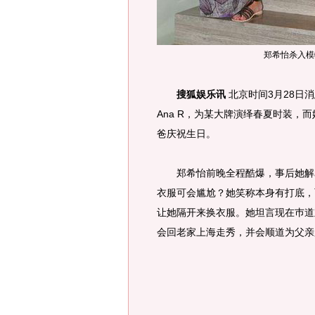
郑希怡杀入模
搜狐娱乐讯
北京时间3月28日
Ana R，为某大牌演绎春夏时装，
爸庆祝生日。
郑希怡前晚全程酷爆，事后她解释
衣服可会尴尬？她笑称本身有打底，
让她隔开来换衣服。她坦言现在巿道
会回老家上海走秀，并会顺道为父亲