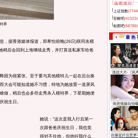
说 吧 排 行
上证指数
(7744
苏醒吧
(41523)
特界
贴图吧
(68789)
最 热 
消息，据香港媒体报道，郑希怡前晚(26日)联同名模
而她稍后会回到上海继续走秀，并打算送私家车给爸
谍战大片-《风
因为很紧张。至于要与其他模特儿一起在后台换
而大会可能知道她不习惯，特地为她放置一道屏风
难做，稍后也会多些走秀杀入模特界，下星期她便
庆祝生日。
闺房视频自拍
她说：“这次是我入行后第一
次跟爸爸庆祝生日，我也觉
自爆捉奸后恶梦
得对不住他，但他叫我什么