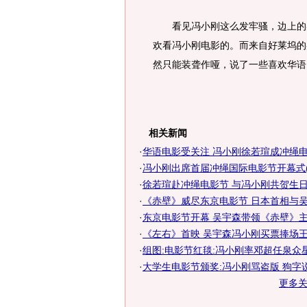
看见冯小刚这么发牢骚，边上的吴
欢看冯小刚电影的。而来自好莱坞的
然只能装聋作哑，说了一些喜欢华语
相关新闻
·
华语电影受关注 冯小刚徐若瑄成冲绳电影
·
冯小刚出席首届冲绳国际电影节开幕式(
·
徐若瑄赴冲绳电影节 与冯小刚共贺生日互
·
《赤壁》威尽东京电影节 日本首相与吴宇
·
东京电影节开幕 吴宇森带领《赤壁》
·
《左右》首映 吴宇森冯小刚买票捧场王小
·
组图:电影节红毯:冯小刚率邓超任泉众
·
大学生电影节颁奖:冯小刚骂盗版 狗字
更多