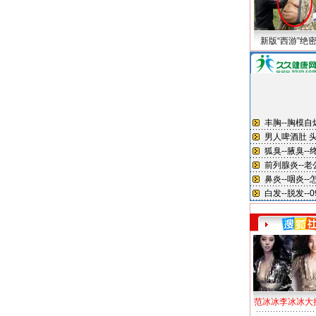
新版“西游”绝
范冰冰李冰冰大