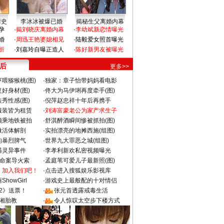
情史
李冰冰被爆已婚
揭秘生父离婚内幕
孕
·
揭刘晓庆离婚内幕
·
李幼斌新恋情曝光
婚
·
周迅王艳婆媳相见
·
陆毅爱女照首曝光
折
·
刘嘉玲自曝正造人
·
陈好新男友被曝光
 后
更多>>
喂猕猴桃(图)
·
独家：章子怡带妈妈看电影
好身材(图)
·
佟大为马伊琍再度牵手(图)
秀性感(图)
·
倪萍赵忠祥十年后再携手
服装皆为租赁
·
刘涛富豪老公为家产求生子
颜乘地铁被拍
·
舒淇醉酒瞬间惨被抓拍(图)
做活体解剖
·
实拍漂亮的地摊西施(组图)
的暴烈脾气
·
世界九大罪恶之城(组图)
遇灵异事件
·
李孝利新欢私密视频曝光
成命案导火索
·
孟庭苇可爱儿子最新照(图)
：加入我们吧！
·
点击进入搜狐娱乐影视库
howGirl
·
游戏史上最般配的十对情侣
2》送票！
·
张元首透露戒毒生活
湘胎教
·
令人惊叹太空步下楼方式