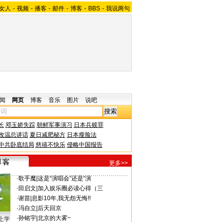
女人
-
视频
-
播客
-
邮件
-
博客
-
BBS
-
我说两句
闻
网页
博客
音乐
图片
说吧
长
邓玉娇失踪
朝鲜军事演习
日本兵赎罪
改温总讲话
夏日减肥秘方
日本瘦脸法
中共卧底结局
慈禧不快乐
侵略中国报告
更多>>
·
歌手魔
|
这是“演唱会”还是“演
·
田启文
|
加入娱乐圈必读心得（三
·
谢苗
|
息影10年,我无怨无悔!!
·
冯自立
|
后天回京
·
孙铭宇
|
北京的大雾~
上学