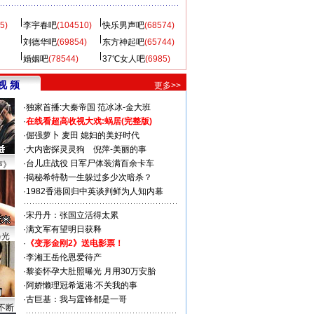
5)
李宇春吧
(104510)
快乐男声吧
(68574)
刘德华吧
(69854)
东方神起吧
(65744)
婚姻吧
(78544)
37℃女人吧
(6985)
视 频
更多>>
·
独家首播:大秦帝国
范冰冰-金大班
·
在线看超高收视大戏:
蜗居(完整版)
·
倔强萝卜
麦田
媳妇的美好时代
·
大内密探灵灵狗
倪萍-美丽的事
·
台儿庄战役 日军尸体装满百余卡车
声》
·
揭秘希特勒一生躲过多少次暗杀？
·
1982香港回归中英谈判鲜为人知内幕
·
宋丹丹：张国立活得太累
·
满文军有望明日获释
曝光
·
《变形金刚2》送电影票！
·
李湘王岳伦恩爱待产
·
黎姿怀孕大肚照曝光 月用30万安胎
·
阿娇懒理冠希返港:不关我的事
·
古巨基：我与霆锋都是一哥
不断