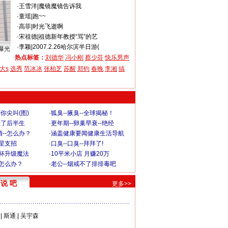
·
王雪洋
|
魔镜魔镜告诉我
·
童瑶
|
跑~~
·
高菲
|
时光飞逝啊
·
宋祖德
|
祖德新年教授“骂”的艺
·
李颖
|
2007.2.26哈尔滨半日游(
曝光
热点标签：
刘德华
冯小刚
蔡少芬
快乐男声
大s
选秀
范冰冰
张柏芝
苏醒
郑钧
春晚
李湘
搞
你尖叫(图)
·
狐臭--腋臭--全球揭秘！
毁了后半生
·
更年期--卵巢早衰--绝经
--怎么办？
·
涵盖健康要闻健康生活导航
明星支招
·
口臭--口臭--拜拜了!
罩杯升级魔法
·
10平米小店 月赚20万
-怎么办？
·
老公--烟戒不了排排毒吧
说 吧
更多>>
|
斯通
|
吴宇森