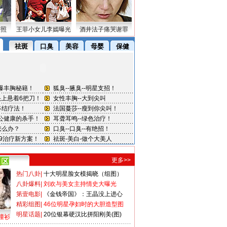
密照
王菲小女儿李嫣曝光
酒井法子痛哭谢罪
更多>>
热门八卦
|
十大明星脸女模揭晓（组图）
八卦爆料
|
刘欢与美女主持情史大曝光
第壹电影
|
《金钱帝国》：王晶没上进心
精彩组图
|
46位明星孕妇时的大胆造型图
明星话题
|
20位银幕硬汉比拼阳刚美(图)
撞衫