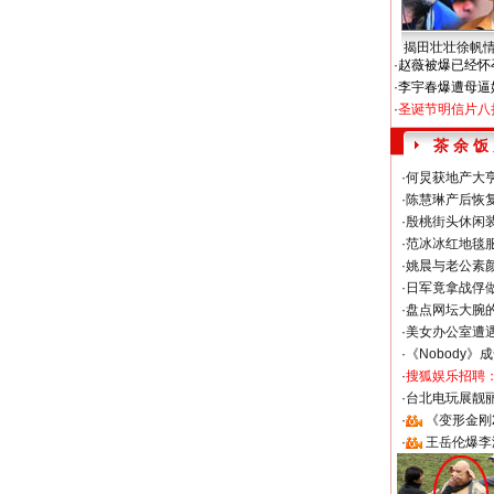
揭田壮壮徐帆
·
赵薇被爆已经怀
·
李宇春爆遭母逼
·
圣诞节明信片八
茶 余 饭
·
何炅获地产大亨
·
陈慧琳产后恢复
·
殷桃街头休闲装
·
范冰冰红地毯
·
姚晨与老公素
·
日军竟拿战俘
·
盘点网坛大腕
·
美女办公室遭
·
《Nobody》
·
搜狐娱乐招聘
·
台北电玩展靓丽S
·
《变形金刚
·
王岳伦爆李