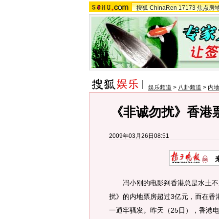
搜狐
ChinaRen
17173
焦点房
娱乐频道
>
八卦频道
>
内
《非诚勿扰》香港
2009年03月26日08:51
冯小刚的电影到香港总是水土不服
扰》的内地票房超过3亿元，而在香
一通牢骚发。昨天（25日），香港