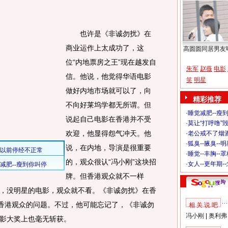
也许是《非诚勿扰》在
商业运作上太成功了，这
高圆圆同居男友
位“内地票房之王”现在越发自
朱军
赵薇
电影
信。他说，他觉得华语电影
笑
明星
做好内地市场就可以了，向
精彩推荐
不向好莱坞学都无所谓。但
·
睡觉减肥--瘦到
说起自己电影在香港并不受
·
莫让“打呼噜”
欢迎，他显得怨气冲天。他
·
老公戒不了烟酒
·
狐臭--腋臭--
说，在内地，导演是很重要
·
睡觉--丰胸--
的，观众很认“冯小刚”这块招
·
女人--更年期-
牌。但香港观众就不一样
，没明星的电影，观众就不看。《非诚勿扰》在香
是香港观众的问题。不过，他可能忘记了，《非诚勿
相 关 说 吧
冯小刚
|
奥利弗
影大奖上也毫无斩获。