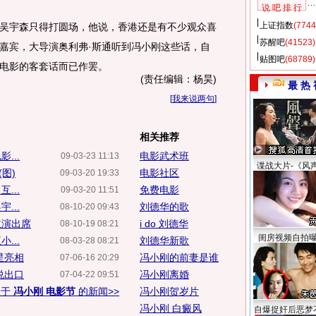
说 吧 排 行
上证指数
(7744
宇森只得打圆场，他说，香港还是有不少观众喜
苏醒吧
(41523)
嘉宾，大导演奥利弗·斯通听到冯小刚这些话，自
贴图吧
(68789)
电影的客套话而已作罢。
(责任编辑：杨昊)
最 热 
[
我来说两句
]
相关推荐
...
电影武术班
09-03-23 11:13
谍战大片-《风
图)
电影社区
09-03-20 19:33
...
免费电影
09-03-20 11:51
...
刘德华的歌
08-10-20 09:43
主演出席
i do 刘德华
08-10-19 08:21
闺房视频自拍
...
刘德华新歌
08-03-28 08:21
星亮相
冯小刚的前妻是谁
07-06-16 20:29
说出口
冯小刚离婚
07-04-22 09:51
关于
冯小刚 电影节
的新闻>>
冯小刚贺岁片
冯小刚 白癜风
自爆捉奸后恶梦