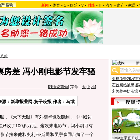
地产
搜狗
新闻
-
体育
-
S
-
娱乐
-
V
-
财经
-
IT
-
汽车
-
房产
-
家居
-
地八卦
新
票房差 冯小刚电影节发牢骚
央视质疑29岁市
石首网站被黑
篡
[
我来说两句
] [字号：
大
中
小
]
宋美龄牛奶洗澡
来源：新华报业网-扬子晚报 作者：马彧
，《天下无贼》有刘德华也没赚到，《非诚勿
港只收了100多万元。这次来电影节，冯小刚可有
电影节拉来他和奥利弗·斯通和吴宇森同台搞了一个
中学生乘直升机