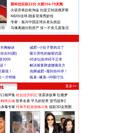
·
斯科拉狂砍22分 火箭104-79灰熊
·
火箭弃将赴欧淘金 扣篮王转战俄罗斯
·
NBA5佳球-朗多背身秀妙传
·
专家：振兴中国足球从老头抓起
连冠
·
马琳离婚分割房产 张一不舍几度落泪
爆丰胸秘诀
·
减肥--小肚子赘肉没了
你尖叫(图)
·
吸引异性的秘密武器
3000
·
45岁以前停经不正常
不误！
·
解决脸黄脾虚腰痛良方
美展现！
·
泡脚减肥--瘦到你叫停！
起一片明镜
·
狐臭--腋臭--09新疗法
更多>>
对口相声集
杜拉拉升职记
张震讲故事
红楼梦
-精绝古城
世界名著
平凡的世界
货币战争2
毒杀毒专家
经典手机游游格斗集
福彩3D走势图