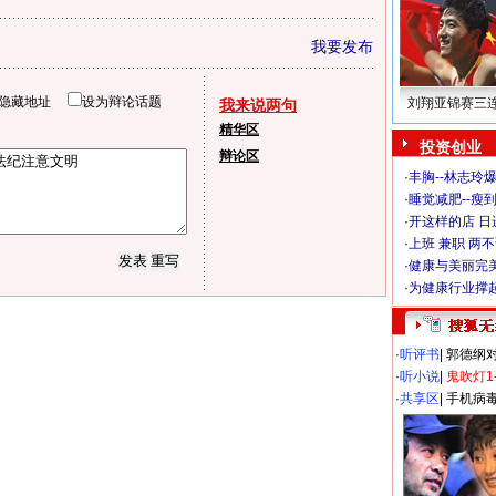
我要发布
隐藏地址
设为辩论话题
刘翔亚锦赛三
我来说两句
精华区
投资创业
辩论区
·
丰胸--林志玲
·
睡觉减肥--瘦到
·
开这样的店 日进
·
上班 兼职 两
·
健康与美丽完
·
为健康行业撑
·
听评书
|
郭德纲
·
听小说
|
鬼吹灯1
·
共享区
|
手机病