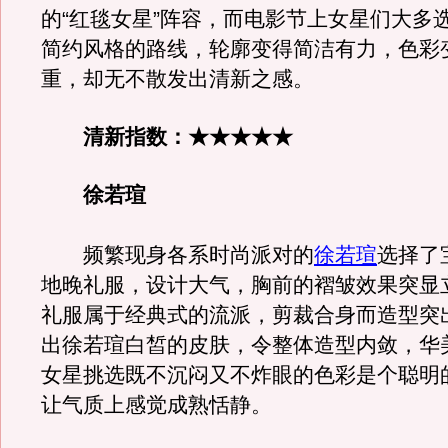
的“红毯女星”阵容，而电影节上女星们大多
简约风格的路线，轮廓变得简洁有力，色彩
重，却无不散发出清新之感。
清新指数：★★★★★
徐若瑄
频繁现身各系时尚派对的
徐若瑄
选择了
地晚礼服，设计大气，胸前的褶皱效果突显
礼服属于经典式的流派，剪裁合身而造型突
出徐若瑄白皙的皮肤，令整体造型内敛，华
女星挑选既不沉闷又不炸眼的色彩是个聪明
让气质上感觉成熟恬静。