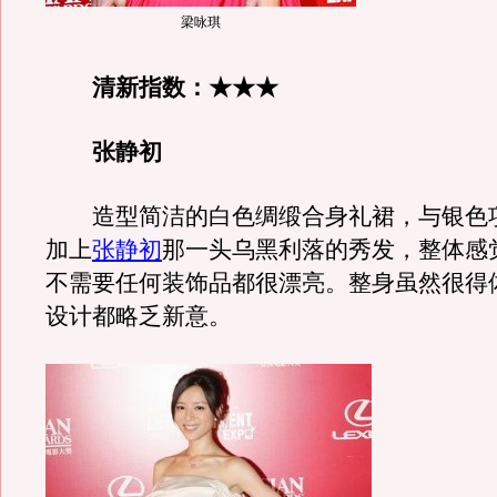
梁咏琪
清新指数：★★★
张静初
造型简洁的白色绸缎合身礼裙，与银色
加上
张静初
那一头乌黑利落的秀发，整体感
不需要任何装饰品都很漂亮。整身虽然很得
设计都略乏新意。