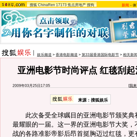
搜狐
ChinaRen
17173
焦点房地产
搜狗
新闻
-
体
娱乐频道
>
香港电影频道
>
第33届香港国际电影节
>
相关新
亚洲电影节时尚评点 红毯刮起
2009年03月25日17:05
[
我来
来源：搜狐娱乐
此次备受全球瞩目的亚洲电影节颁奖典
最耀眼的一届。这一界的亚洲电影节大奖，
战的各路准影帝影后昂首挺胸迈过红毯，更