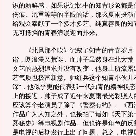
识的新鲜感。如果说记忆中的知青形象都是
伤痕、沉重等等的字眼的话，那么夏雨扮演
给观众奉献了一个多才多艺、纯真善良的知
无可抵挡的青春浪漫迎面扑来。
《北风那个吹》记叙了知青的青春岁月
谐，既浪漫又荒诞。而帅子虽然身在北大荒
文艺的热烈追求并没有改变，他身上所流露
艺气质也极富新意。帅红兵这个知青小伙儿
深”，他似乎更能代表那一代知青的精神状
上的接近，帅子成了近年来夏雨最光彩照人
应该算个老演员了除了《警察有约》、《西
作品广为人知之外，也接拍了诸如《天下第
熙秘史》等电视剧作品。但也许是角色的反
是电视的后期发行上出了问题。总之，电视