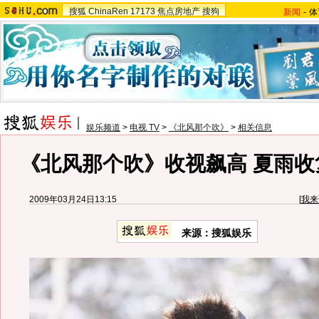
搜狐
ChinaRen
17173
焦点房地产
搜狗
新闻
-
体
娱乐频道
>
电视 TV
>
《北风那个吹》
>
相关信息
《北风那个吹》收视飙高 夏雨收
2009年03月24日13:15
[
我来
来源：搜狐娱乐