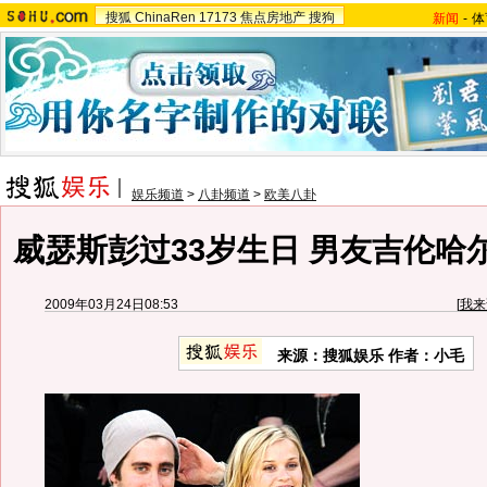
搜狐
ChinaRen
17173
焦点房地产
搜狗
新闻
-
体
娱乐频道
>
八卦频道
>
欧美八卦
威瑟斯彭过33岁生日 男友吉伦哈
2009年03月24日08:53
[
我来
来源：搜狐娱乐 作者：小毛