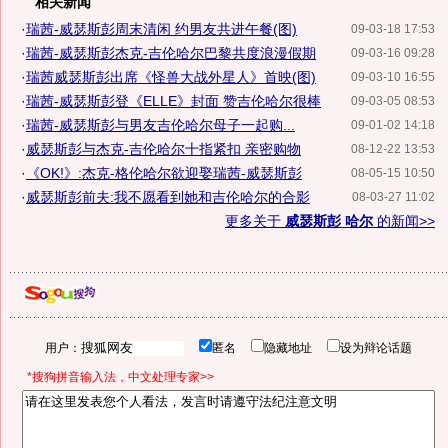
相关新闻
·
瑞茜-威瑟斯彭周末清闲 约男友共进午餐(图)
09-03-18 17:53
·
瑞茜-威瑟斯彭杰克-吉伦哈尔巴黎共度浪漫假期
09-03-16 09:28
·
瑞茜威瑟斯彭出席《怪兽大战外星人》首映(图)
09-03-10 16:55
·
瑞茜-威瑟斯彭登《ELLE》封面 赞吉伦哈尔很棒
09-03-05 08:53
·
瑞茜-威瑟斯彭与男友吉伦哈尔母子一起购...
09-01-02 14:18
·
威瑟斯彭与杰克-吉伦哈尔十指紧扣 亲密购物
08-12-22 13:53
·
《OK!》:杰克-格伦哈尔欲迎娶瑞茜-威瑟斯彭
08-05-15 10:50
·
威瑟斯彭前夫:我不愿看到她和吉伦哈尔的合影
08-03-27 11:02
更多关于
威瑟斯彭 哈尔
的新闻>>
用户：
匿名
隐藏地址
设为辩论话题
*搜狗拼音输入法，中文处理专家>>