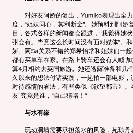
对好友阿娇的复出，Yumiko表现出全
度，“姐妹同心，其利断金”。她预料到阿娇
目，各式各样的新闻都会跟进，“我觉得她
张会有。毕竟这么长时间没有面对媒体”。
娇、阿Sa关系不错的郑希怡常和姐妹们一起
都有买单车在家。在路上骑车还会有人喊‘加油
算4月相约去英国旅游。她还透露准备和几
久以来的想法付诸实践，一起拍一部电影，
对待感情的看法，有些类似《欲望都市》。
友”究竟是谁，“自己猜咯！”
与水有缘
玩动洞墙需要承担落水的风险，苑琼丹