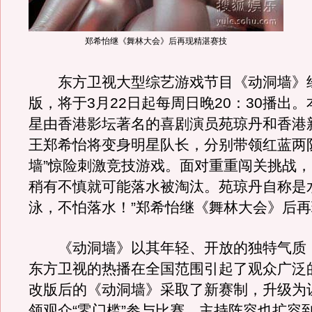
郑希怡继《舞林大会》后再现精湛赛技
东方卫视大型综艺游戏节目《动洞墙》
版，将于3月22日起每周日晚20：30播出
星由香港影坛著名的喜剧演员苑琼丹和香港
王郑希怡将变身明星队长，分别带领红蓝两
墙”惊险刺激竞技游戏。面对重重闯关挑战
稍有不慎就可能落水被淘汰。苑琼丹自称是
泳，不怕落水！”郑希怡继《舞林大会》后
《动洞墙》以其年轻、开放的独特气质
东方卫视的热播在全国范围引起了观众广泛
改版后的《动洞墙》采取了新赛制，升级为
领观众“零门槛”参与比赛，主持阵容也扩容