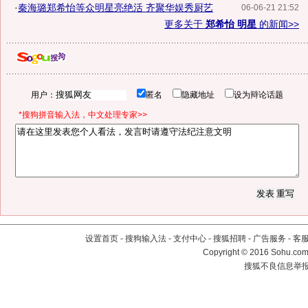
·
秦海璐郑希怡等众明星亮绝活 齐聚华娱秀厨艺
06-06-21 21:52
更多关于
郑希怡 明星
的新闻>>
用户：
匿名
隐藏地址
设为辩论话题
*搜狗拼音输入法，中文处理专家>>
设置首页
-
搜狗输入法
-
支付中心
-
搜狐招聘
-
广告服务
-
客
Copyright
©
2016 Sohu.com 
搜狐不良信息举