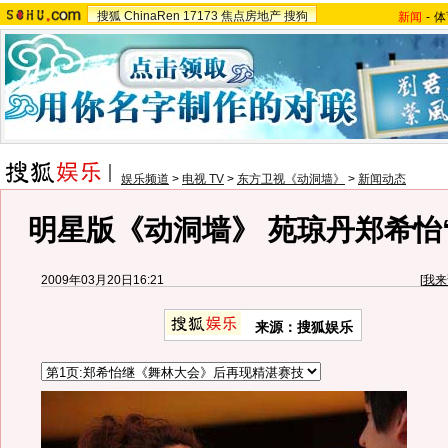
搜狐
ChinaRen
17173
焦点房地产
搜狗
新闻
-
体
娱乐频道
>
电视 TV
>
东方卫视《动洞墙》
>
新闻动态
明星版《动洞墙》 苑琼丹郑希怡
2009年03月20日16:21
[
我来
来源：搜狐娱乐