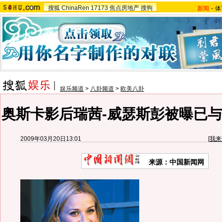
搜狐
ChinaRen
17173
焦点房地产
搜狗
新闻
-
体
娱乐频道
>
八卦频道
>
欧美八卦
奥斯卡影后瑞茜-威瑟斯彭被曝已与
2009年03月20日13:01
[
我来
来源：中国新闻网