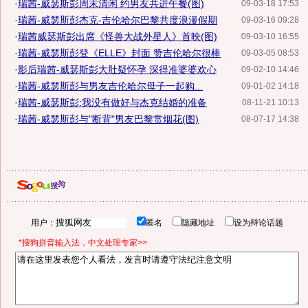
·
瑞茜-威瑟斯彭周末清闲 约男友共进午餐(图)
09-03-18 17:53
·
瑞茜-威瑟斯彭杰克-吉伦哈尔巴黎共度浪漫假期
09-03-16 09:28
·
瑞茜威瑟斯彭出席《怪兽大战外星人》首映(图)
09-03-10 16:55
·
瑞茜-威瑟斯彭登《ELLE》封面 赞吉伦哈尔很棒
09-03-05 08:53
·
影后瑞茜-威瑟斯彭大肚疑怀孕 深得准婆婆欢心
09-02-10 14:46
·
瑞茜-威瑟斯彭与男友吉伦哈尔母子一起购...
09-01-02 14:18
·
瑞茜-威瑟斯彭:我没有做好与杰克结婚的准备
08-11-21 10:13
·
瑞茜-威瑟斯彭与"断背"男友巴黎赏烟花(图)
08-07-17 14:38
用户：
匿名
隐藏地址
设为辩论话题
*搜狗拼音输入法，中文处理专家>>