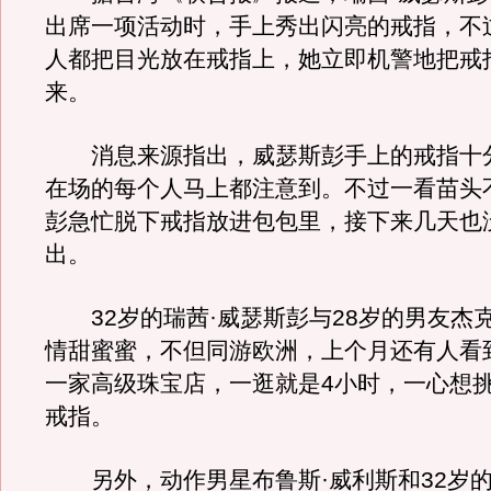
出席一项活动时，手上秀出闪亮的戒指，不
人都把目光放在戒指上，她立即机警地把戒
来。
消息来源指出，威瑟斯彭手上的戒指十
在场的每个人马上都注意到。不过一看苗头
彭急忙脱下戒指放进包包里，接下来几天也
出。
32岁的瑞茜·威瑟斯彭与28岁的男友杰克
情甜蜜蜜，不但同游欧洲，上个月还有人看
一家高级珠宝店，一逛就是4小时，一心想
戒指。
另外，动作男星布鲁斯·威利斯和32岁的