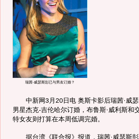
瑞茜-威瑟斯彭已与男友订婚？
中新网3月20日电 奥斯卡影后瑞茜·威
男星杰克-吉伦哈尔订婚，布鲁斯·威利斯和
特女友则打算在本周低调完婚。
据台湾《联合报》报道，瑞茜·威瑟斯彭