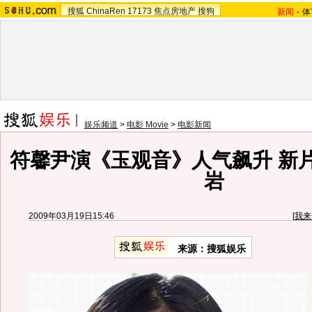
搜狐
ChinaRen
17173
焦点房地产
搜狗
新闻
-
体
娱乐频道
>
电影 Movie
>
电影新闻
符馨尹演《玉观音》人气飙升 新
岩
2009年03月19日15:46
[
我来
来源：搜狐娱乐