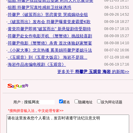
·
组图:符馨尹徐垚提前过圣诞 时尚大片尽展华美
08-12-03 18:17
·
组图:符馨尹写真性感前卫丝袜诱惑
08-11-13 13:51
·
符馨尹《破茧而出》苦恋黄觉 哭戏煽动全组
08-09-26 14:52
·
《破茧而出》发布会 符馨尹曝黄觉麦霸爱K歌
08-09-18 18:27
·
黄觉符馨尹即将"破茧而出" 新悬疑剧倍受期待
08-09-17 18:15
·
符馨尹处女作电影开机 《蟹蟹侬》挑战轻喜剧
08-09-09 15:27
·
符馨尹电影《蟹蟹侬》杀青 首次体验赵家蟹宴
08-09-08 14:10
·
《小家大事》北京热播 奚美娟符馨尹婆媳斗法
08-07-02 16:06
·
《玉观音》到《五星大饭店》 海岩不是琼...
07-11-09 10:48
·
海岩作品改编电视剧《玉观音》
06-06-19 17:16
更多关于
符馨尹 玉观音 海岩
的新闻>>
用户：
匿名
隐藏地址
设为辩论话题
*搜狗拼音输入法，中文处理专家>>