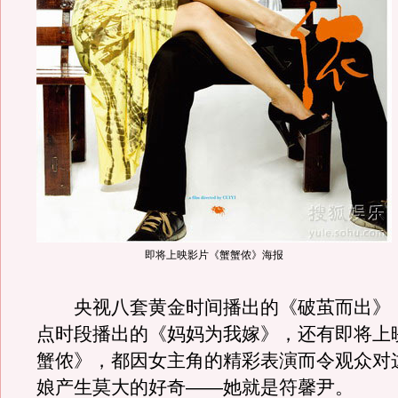
即将上映影片《蟹蟹侬》海报
央视八套黄金时间播出的《破茧而出》
点时段播出的《妈妈为我嫁》，还有即将上
蟹侬》，都因女主角的精彩表演而令观众对
娘产生莫大的好奇——她就是符馨尹。