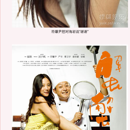
符馨尹想对海岩说“谢谢”