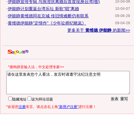
·
伊能静宣传专辑 与庾澄庆离婚后首度现身台湾(图)
10-04-08
·
伊能静计划重返台湾乐坛 新歌"唱"离婚
10-04-07
·
伊能静黄维德同在京城 传旧情难断仍有联系
09-06-28
·
黄维德伊能静"定情作"《少年讼师纪晓岚》
09-04-28
更多关于
黄维德 伊能静
的新闻>>
*搜狗拼音输入法，中文处理专家>>
隐藏地址
设为辩论话题
*欢迎您
注册
发言。请点击右上角
“新用户注册”
进行注册！