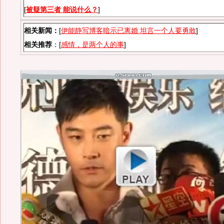
[
被疑第三者 能说什么？
]
相关新闻：
[
伊能静写博客暗示已离婚 坦言一个人要勇敢
]
相关推荐
：[
感情，是两个人的事
]