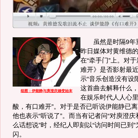
虽然是时隔9年
昨日媒体对黄维德
在“牵手门”上。对
难开》是否影射最
示“音乐创造没有设
这首曲去解释什么
组图：伊能静与庾澄庆婚变始末
在娱乐时代人人心
酸，有口难开”。对于是否已听说伊能静已
他也表示“听说了”。而当有记者问“对庾澄
么话想说”时，经纪人即刻以“访问时间已到
闪。