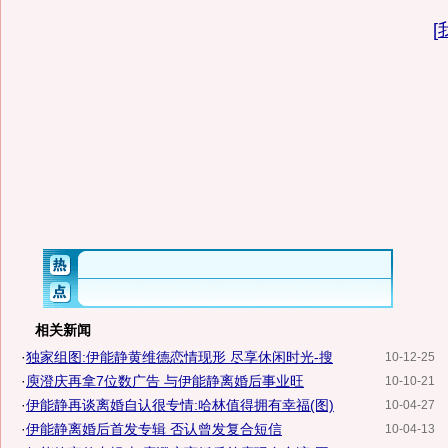
[
相关新闻
·
独家组图:伊能静黄维德恋情现形 尽享休闲时光-搜
10-12-25
·
庾澄庆再拿7位数广告 与伊能静离婚后事业旺
10-10-21
·
伊能静再谈离婚自认很专情:哈林值得拥有幸福(图)
10-04-27
·
伊能静离婚后首发专辑 否认曾发复合短信
10-04-13