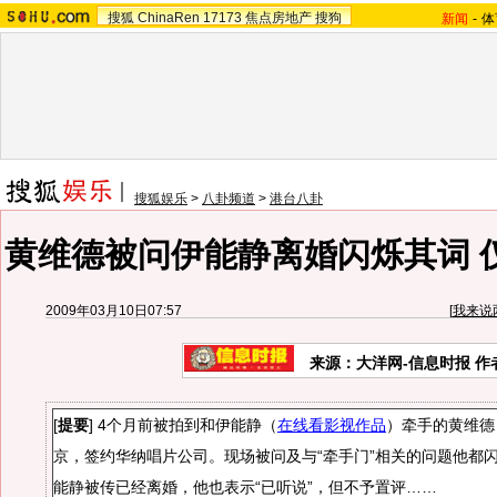
搜狐
ChinaRen
17173
焦点房地产
搜狗
新闻
-
体
搜狐娱乐
>
八卦频道
>
港台八卦
黄维德被问伊能静离婚闪烁其词 仅
2009年03月10日07:57
[
我来说
来源：
大洋网-信息时报
作
[
提要
] 4个月前被拍到和伊能静（
在线看影视作品
）牵手的黄维德
京，签约华纳唱片公司。现场被问及与“牵手门”相关的问题他都
能静被传已经离婚，他也表示“已听说”，但不予置评……