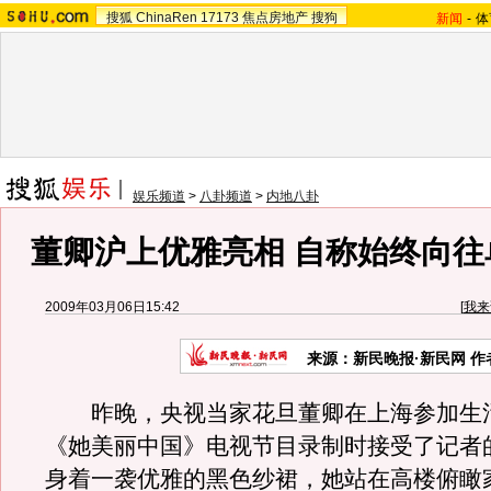
搜狐
ChinaRen
17173
焦点房地产
搜狗
新闻
-
体
娱乐频道
>
八卦频道
>
内地八卦
董卿沪上优雅亮相 自称始终向往
2009年03月06日15:42
[
我来
来源：新民晚报·新民网 作
昨晚，央视当家花旦董卿在上海参加生
《她美丽中国》电视节目录制时接受了记者
身着一袭优雅的黑色纱裙，她站在高楼俯瞰