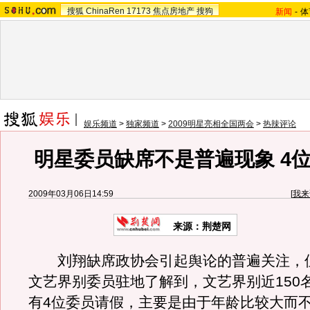
搜狐
ChinaRen
17173
焦点房地产
搜狗
新闻
-
体
娱乐频道
>
独家频道
>
2009明星亮相全国两会
>
热辣评论
明星委员缺席不是普遍现象 4
2009年03月06日14:59
[
我来
来源：荆楚网
刘翔缺席政协会引起舆论的普遍关注，
文艺界别委员驻地了解到，文艺界别近150
有4位委员请假，主要是由于年龄比较大而