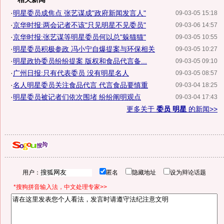
·
明星委员成焦点 张艺谋成"政府新闻发言人"
09-03-05 15:18
·
京华时报:两会记者不该"只见明星不见委员"
09-03-06 14:57
·
京华时报:张艺谋等明星委员何以总"躲猫猫"
09-03-05 10:55
·
明星委员积极参政 冯小宁自爆提案与环保相关
09-03-05 10:27
·
明星政协委员纷纷提案 版权和食品代言备...
09-03-05 09:10
·
广州日报:只有代表委员 没有明星名人
09-03-05 08:57
·
名人明星委员关注食品代言 代言食品要慎重
09-03-04 18:25
·
明星委员被记者们依次围堵 纷纷阐明观点
09-03-04 17:43
更多关于
委员 明星
的新闻>>
用户：
匿名
隐藏地址
设为辩论话题
*搜狗拼音输入法，中文处理专家>>