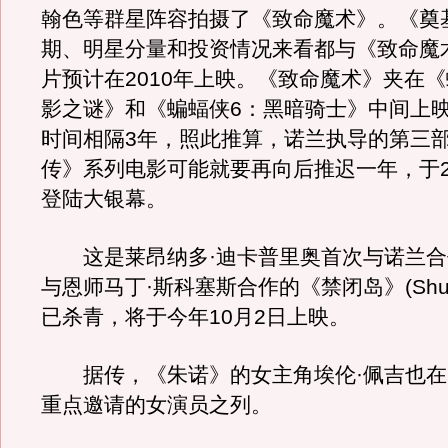
翰色等群星阵容拍摄了《致命魔术》。《奠
期、明星分量和投资情况来看都与《致命魔
片预计在2010年上映。《致命魔术》夹在《
影之谜》和《蝙蝠侠6：黑暗骑士》中间上
时间相隔3年，照此推算，诺兰执导的第三
传》系列电影可能就要再向后推迟一年，于2
登陆大银幕。
这是莱昂纳多·迪卡普里奥首次与诺兰合
与恩师马丁·斯科塞斯合作的《禁闭岛》(Shutter
已杀青，将于今年10月2日上映。
据传，《朱诺》的女主角埃伦·佩吉也在
重点邀请的女演员之列。