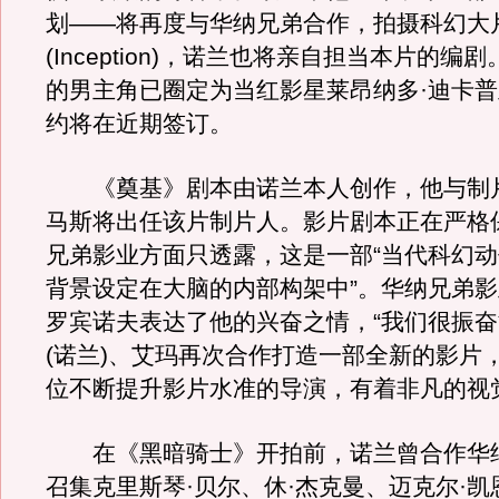
划——将再度与华纳兄弟合作，拍摄科幻大
(Inception)，诺兰也将亲自担当本片的编
的男主角已圈定为当红影星莱昂纳多·迪卡
约将在近期签订。
《奠基》剧本由诺兰本人创作，他与制片
马斯将出任该片制片人。影片剧本正在严格
兄弟影业方面只透露，这是一部“当代科幻动
背景设定在大脑的内部构架中”。华纳兄弟影
罗宾诺夫表达了他的兴奋之情，“我们很振
(诺兰)、艾玛再次合作打造一部全新的影片
位不断提升影片水准的导演，有着非凡的视
在《黑暗骑士》开拍前，诺兰曾合作华
召集克里斯琴·贝尔、休·杰克曼、迈克尔·凯