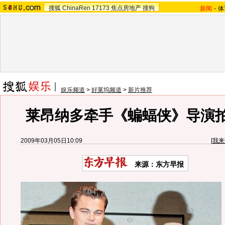
搜狐
ChinaRen
17173
焦点房地产
搜狗
新闻
-
体
娱乐频道
>
好莱坞频道
>
新片推荐
莱昂纳多牵手《蝙蝠侠》导演拍
2009年03月05日10:09
[
我来
来源：东方早报