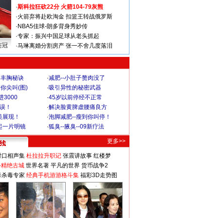
·
斯科拉狂砍22分 火箭104-79灰熊
·
火箭弃将赴欧淘金 扣篮王转战俄罗斯
·
NBA5佳球-朗多背身秀妙传
·
专家：振兴中国足球从老头抓起
连冠
·
马琳离婚分割房产 张一不舍几度落泪
爆丰胸秘诀
·
减肥--小肚子赘肉没了
你尖叫(图)
·
吸引异性的秘密武器
3000
·
45岁以前停经不正常
不误！
·
解决脸黄脾虚腰痛良方
美展现！
·
泡脚减肥--瘦到你叫停！
起一片明镜
·
狐臭--腋臭--09新疗法
更多>>
对口相声集
杜拉拉升职记
张震讲故事
红楼梦
-精绝古城
世界名著
平凡的世界
货币战争2
毒杀毒专家
经典手机游游格斗集
福彩3D走势图