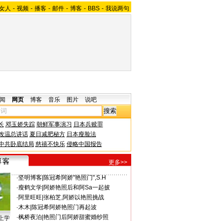
女人
-
视频
-
播客
-
邮件
-
博客
-
BBS
-
我说两句
闻
网页
博客
音乐
图片
说吧
长
邓玉娇失踪
朝鲜军事演习
日本兵赎罪
改温总讲话
夏日减肥秘方
日本瘦脸法
中共卧底结局
慈禧不快乐
侵略中国报告
更多>>
·
坚明博客
|
陈冠希阿娇"艳照门",S.H
·
瘦鹤文学
|
阿娇艳照后和阿Sa一起披
·
阿里旺旺
|
张柏芝,阿娇以艳照挑战
·
木木
|
陈冠希阿娇艳照门再起波
·
枫桥夜泊
|
艳照门后阿娇甜蜜婚纱照
上学