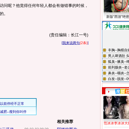
访问呢？他觉得任何年轻人都会有做错事的时候，
的。
新版“西游”绝
(责任编辑：长江一号)
[
我来说两句
(2条)
]
相关推荐
范冰冰李冰冰大