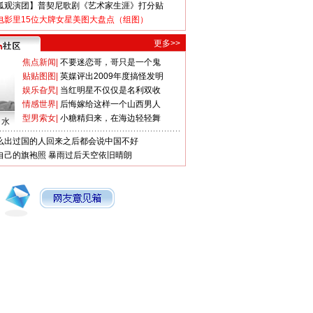
狐观演团】普契尼歌剧《艺术家生涯》打分贴
电影里15位大牌女星美图大盘点（组图）
更多>>
焦点新闻
|
不要迷恋哥，哥只是一个鬼
贴贴图图
|
英媒评出2009年度搞怪发明
娱乐旮旯
|
当红明星不仅仅是名利双收
情感世界
|
后悔嫁给这样一个山西男人
型男索女
|
小糖精归来，在海边轻轻舞
口水
么出过国的人回来之后都会说中国不好
自己的旗袍照
暴雨过后天空依旧晴朗