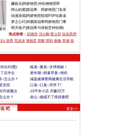
·
赚娱乐
|
阿娇艳照,钟欣桐艳照即
·
阿山的窝
|
陈冠希、阿娇艳照门实录
·
动漫游戏
|
阿娇艳照惊现PSP玩家桌
·
梦之心叮
|
转载陈冠希阿娇艳照门事
·
明天电子
|
陈冠希与张柏芝钟欣桐(
曝光
热点标签：
刘德华
冯小刚
蔡少芬
快乐男声
大s
选秀
范冰冰
张柏芝
苏醒
郑钧
春晚
李湘
搞
你尖叫(图)
·
狐臭--腋臭--全球揭秘！
毁了后半生
·
更年期--卵巢早衰--绝经
--怎么办？
·
涵盖健康要闻健康生活导航
明星支招
·
口臭--口臭--拜拜了!
罩杯升级魔法
·
10平米小店 月赚20万
-怎么办？
·
老公--烟戒不了排排毒吧
说 吧
更多>>