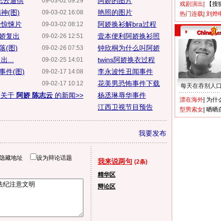
志云逼供
阿娇的图片
09-03-02 09:29
戏剧演出
|
【搜
神(图)
艳照的图片
09-03-02 16:08
热门连载
|
刘烨
级惊悚片
阿娇换衫解bra过程
09-03-02 08:12
阿娇复出
壹本便利阿娇换衫照
09-02-26 12:51
(图)
钟欣桐为什么叫阿娇
09-02-26 07:53
...
twins阿娇换衣过程
09-02-25 14:01
件(图)
李永波性丑闻事件
09-02-17 14:08
花美男恐怖事件下载
09-02-17 10:12
每天在吞别人
多关于
阿娇 陈志云
的新闻>>
杨丞琳辱华事件
漂在海外
|
为什
江西卫视节目预告
型男索女
|
晒晒
我要发布
隐藏地址
设为辩论话题
我来说两句
(2条)
精华区
辩论区