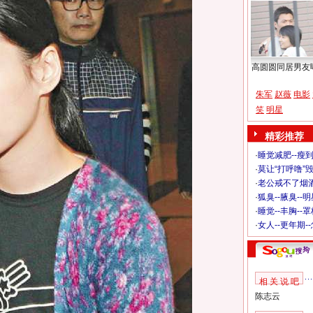
高圆圆同居男友
朱军
赵薇
电影
笑
明星
精彩推荐
·
睡觉减肥--瘦到
·
莫让“打呼噜”
·
老公戒不了烟酒
·
狐臭--腋臭--
·
睡觉--丰胸--
·
女人--更年期-
相 关 说 吧
陈志云