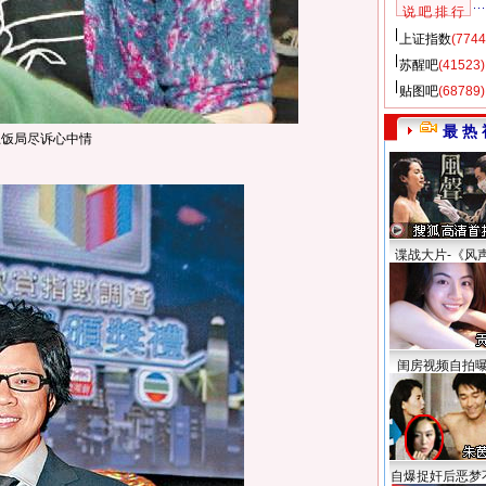
说 吧 排 行
上证指数
(7744
苏醒吧
(41523)
贴图吧
(68789)
最 热 
上饭局尽诉心中情
谍战大片-《风
闺房视频自拍
自爆捉奸后恶梦