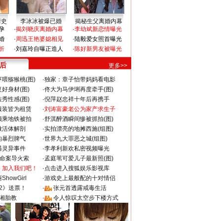
情史
李冰冰被爆已婚
揭秘生父离婚内幕
孕
·
揭刘晓庆离婚内幕
·
李幼斌新恋情曝光
婚
·
周迅王艳婆媳相见
·
陆毅爱女照首曝光
折
·
刘嘉玲自曝正造人
·
陈好新男友被曝光
 后
更多>>
喂猕猴桃(图)
·
独家：章子怡带妈妈看电影
好身材(图)
·
佟大为马伊琍再度牵手(图)
秀性感(图)
·
倪萍赵忠祥十年后再携手
服装皆为租赁
·
刘涛富豪老公为家产求生子
颜乘地铁被拍
·
舒淇醉酒瞬间惨被抓拍(图)
做活体解剖
·
实拍漂亮的地摊西施(组图)
的暴烈脾气
·
世界九大罪恶之城(组图)
遇灵异事件
·
李孝利新欢私密视频曝光
成命案导火索
·
孟庭苇可爱儿子最新照(图)
：加入我们吧！
·
点击进入搜狐娱乐影视库
howGirl
·
游戏史上最般配的十对情侣
2》送票！
·
张元首透露戒毒生活
湘胎教
·
令人惊叹太空步下楼方式