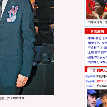
刘翔亚锦赛三
寻医问药
·
丰胸--林志玲
·
睡觉减肥--瘦到
·
开这样的店 日进
·
上班 兼职 两
·
健康与美丽完
·
为健康行业撑
·
听评书
|
郭德纲
·
听小说
|
鬼吹灯1
·
共享区
|
手机病
阿娇，并于周六播放。