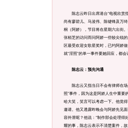
陈志云昨日出席港台“电视欣赏指数
尚有廖碧儿、马浚伟、陈键锋及万绮
桐（阿娇），节目将在星期六出街。
张栢芝的访问而问阿娇一些较尖锐的问
区最受欢迎女歌星奖时，已约阿娇做
就“淫照”的单一事件要她回应，都
陈志云：预先沟通
陈志云又指当日不会有律师在场，
照”事件，因为这是阿娇人生中重要
哈大笑，笑言可以考虑一下。他觉得
邀请。他又透露昨晚会与阿娇先见面
容外泄呢？他说：“制作部会处理得
耀的事，陈志云表示不清楚案件，故