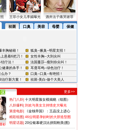
密照
王菲小女儿李嫣曝光
酒井法子痛哭谢罪
更多>>
热门八卦
|
十大明星脸女模揭晓（组图）
八卦爆料
|
刘欢与美女主持情史大曝光
第壹电影
|
《金钱帝国》：王晶没上进心
精彩组图
|
46位明星孕妇时的大胆造型图
明星话题
|
20位银幕硬汉比拼阳刚美(图)
撞衫