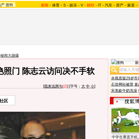
地产
搜狗
新闻
-
体育
-
S
-
娱乐
-
V
-
财经
-
IT
-
汽车
-
房产
-
家居
-
>
秘闻大踢爆
新
艳照门 陈志云访问决不手软
央视质疑29岁市
石首网站被黑
篡
[
我来说两句
(2)
] [字号：
大
中
小
]
宋美龄牛奶洗澡
社区
中学生乘直升机