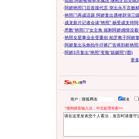
·
组图:阿娇夜骑单车减压 继柏芝后受陈
·
阿娇艳照门后首接代言 突出永不言败精
·
艳照门再成话题 阿娇复出遇挫辞演三
·
成龙新片记者会谈"艳照" 杨受成支持
·
悉数"艳照门"女主角 就剩阿娇感情没着落
·
艳照女星事业全受重创 柏芝教子阿娇复出
·
阿娇复出头炮拍牛仔裤广告将剖析艳照事
·
阿娇3月复出"艳照"变脸"妩媚照"(图)
更
用户：
匿名
*搜狗拼音输入法，中文处理专家>>