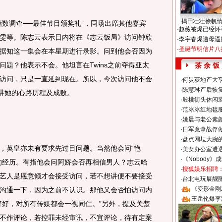
揭田壮壮徐帆
调查──最佳节目颁奖礼”，同场出席其他嘉宾
·
赵薇被爆已经怀
雯等。陈志云表示日内将在《志云饭局》访问钟欣
·
李宇春爆遭母逼
·
圣诞节明信片八
据知这一集会在本星期进行录影。问到他会否因为
题？他表示不会。他坦言在Twins之前夺得亚太
茶 余 饭
访问，只是一直延到现在。所以，今次访问他不会
·
何炅获地产大亨
·
陈慧琳产后恢复
会讲她的心路历程及成败。
·
殷桃街头休闲装
·
范冰冰红地毯
·
姚晨与老公素
·
日军竟拿战俘
·
盘点网坛大腕
英皇亦未有要求先过目问题。当然他会问“艳
·
美女办公室遭
·
《Nobody》
的经历。有指他会问阿娇会否再相信男人？志云哈
·
搜狐娱乐招聘
艺人是愿意倾才会接受访问，若不想讲便不要接受
·
台北电玩展靓丽S
·
《变形金刚
沟通一下，因为之前不认识。那他又会否怕访问内
·
王岳伦爆李
好好，对所有传媒都会一视同仁。”另外，提及关楚
不作评论，若控罪未经审讯，不宜评论，待有定案