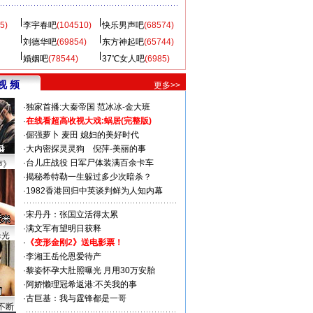
5)
李宇春吧
(104510)
快乐男声吧
(68574)
刘德华吧
(69854)
东方神起吧
(65744)
婚姻吧
(78544)
37℃女人吧
(6985)
视 频
更多>>
·
独家首播:大秦帝国
范冰冰-金大班
·
在线看超高收视大戏:
蜗居(完整版)
·
倔强萝卜
麦田
媳妇的美好时代
·
大内密探灵灵狗
倪萍-美丽的事
·
台儿庄战役 日军尸体装满百余卡车
声》
·
揭秘希特勒一生躲过多少次暗杀？
·
1982香港回归中英谈判鲜为人知内幕
·
宋丹丹：张国立活得太累
·
满文军有望明日获释
曝光
·
《变形金刚2》送电影票！
·
李湘王岳伦恩爱待产
·
黎姿怀孕大肚照曝光 月用30万安胎
·
阿娇懒理冠希返港:不关我的事
·
古巨基：我与霆锋都是一哥
不断