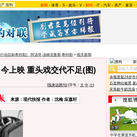
地产
搜狗
新闻
-
体育
-
S
-
娱乐
-
V
-
财经
-
IT
-
汽车
-
房产
-
家居
-
行动目标希特勒》,阿汤哥,汤姆克鲁斯,希特勒
>
相关新闻
新
今上映 重头戏交代不足(图)
央视质疑29岁市
石首网站被黑
篡
[
我来说两句
] [字号：
大
中
小
]
宋美龄牛奶洗澡
来源：现代快报 作者：沈梅 应嘉轩
中学生乘直升机