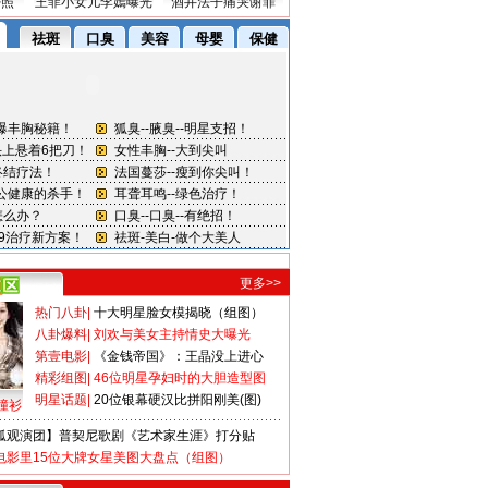
密照
王菲小女儿李嫣曝光
酒井法子痛哭谢罪
更多>>
热门八卦
|
十大明星脸女模揭晓（组图）
八卦爆料
|
刘欢与美女主持情史大曝光
第壹电影
|
《金钱帝国》：王晶没上进心
精彩组图
|
46位明星孕妇时的大胆造型图
明星话题
|
20位银幕硬汉比拼阳刚美(图)
撞衫
狐观演团】普契尼歌剧《艺术家生涯》打分贴
电影里15位大牌女星美图大盘点（组图）