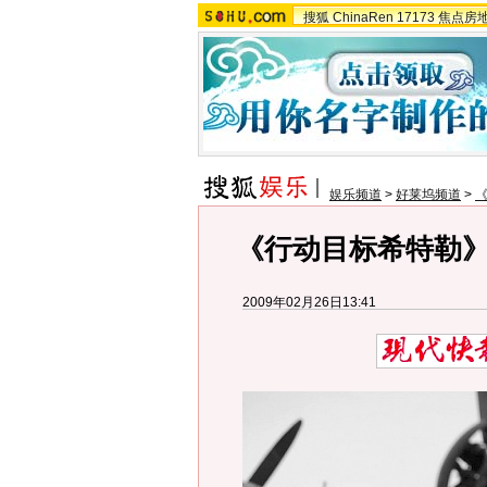
搜狐
ChinaRen
17173
焦点房
娱乐频道
>
好莱坞频道
>
《
《行动目标希特勒》
2009年02月26日13:41