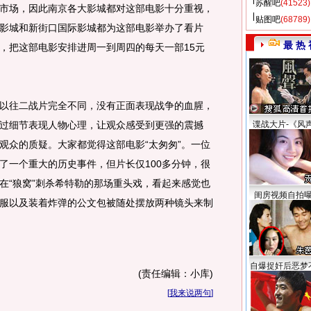
苏醒吧
(41523)
市场，因此南京各大影城都对这部电影十分重视，
贴图吧
(68789)
影城和新街口国际影城都为这部电影举办了看片
最 热 
，把这部电影安排进周一到周四的每天一部15元
往二战片完全不同，没有正面表现战争的血腥，
过细节表现人物心理，让观众感受到更强的震撼
谍战大片-《风
观众的质疑。大家都觉得这部电影“太匆匆”。一位
了一个重大的历史事件，但片长仅100多分钟，很
在“狼窝”刺杀希特勒的那场重头戏，看起来感觉也
闺房视频自拍
服以及装着炸弹的公文包被随处摆放两种镜头来制
自爆捉奸后恶梦
(责任编辑：小库)
[
我来说两句
]