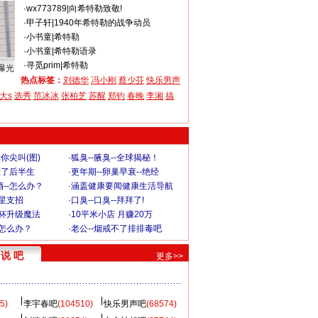
·
wx773789
|
向希特勒致敬!
·
甲子轩
|
1940年希特勒的战争动员
·
小书童
|
希特勒
·
小书童
|
希特勒语录
·
寻觅prim
|
希特勒
曝光
热点标签：
刘德华
冯小刚
蔡少芬
快乐男声
大s
选秀
范冰冰
张柏芝
苏醒
郑钧
春晚
李湘
搞
你尖叫(图)
·
狐臭--腋臭--全球揭秘！
毁了后半生
·
更年期--卵巢早衰--绝经
--怎么办？
·
涵盖健康要闻健康生活导航
明星支招
·
口臭--口臭--拜拜了!
罩杯升级魔法
·
10平米小店 月赚20万
-怎么办？
·
老公--烟戒不了排排毒吧
说 吧
更多>>
5)
李宇春吧
(104510)
快乐男声吧
(68574)