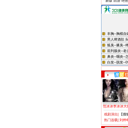
新版“西游”绝
范冰冰李冰冰大
戏剧演出
|
【搜
热门连载
|
刘烨