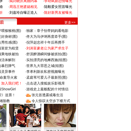
孕
·
揭刘晓庆离婚内幕
·
李幼斌新恋情曝光
婚
·
周迅王艳婆媳相见
·
陆毅爱女照首曝光
折
·
刘嘉玲自曝正造人
·
陈好新男友被曝光
 后
更多>>
喂猕猴桃(图)
·
独家：章子怡带妈妈看电影
好身材(图)
·
佟大为马伊琍再度牵手(图)
秀性感(图)
·
倪萍赵忠祥十年后再携手
服装皆为租赁
·
刘涛富豪老公为家产求生子
颜乘地铁被拍
·
舒淇醉酒瞬间惨被抓拍(图)
做活体解剖
·
实拍漂亮的地摊西施(组图)
的暴烈脾气
·
世界九大罪恶之城(组图)
遇灵异事件
·
李孝利新欢私密视频曝光
成命案导火索
·
孟庭苇可爱儿子最新照(图)
：加入我们吧！
·
点击进入搜狐娱乐影视库
howGirl
·
游戏史上最般配的十对情侣
2》送票！
·
张元首透露戒毒生活
湘胎教
·
令人惊叹太空步下楼方式