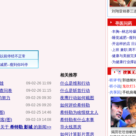
刘翔亚锦赛三
寻医问药
·
丰胸--林志玲
·
睡觉减肥--瘦到
·
开这样的店 日进
·
上班 兼职 两
·
健康与美丽完
·
为健康行业撑
相关推荐
·
听评书
|
郭德纲
雄
什么是维和行动
09-02-26 11:09
·
听小说
|
鬼吹灯1
查问卷
什么是斩首行动
09-02-26 11:15
·
共享区
|
手机病
的努力
夜鹰行动如何截图
09-02-26 09:30
如何评价希特勒
09-02-26 09:20
图)
希特勒为啥恨犹太人
09-02-25 14:46
客(图)
希特勒有什么本事
09-02-19 14:08
多关于
希特勒 影城
的新闻>>
导火线票房
揭田壮壮徐帆
如何计算影片票房