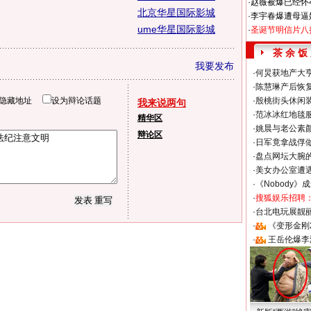
·
赵薇被爆已经怀
北京华星国际影城
·
李宇春爆遭母逼
ume华星国际影城
·
圣诞节明信片八
茶 余 饭
我要发布
·
何炅获地产大亨
·
陈慧琳产后恢复
隐藏地址
设为辩论话题
·
殷桃街头休闲装
我来说两句
·
范冰冰红地毯
精华区
·
姚晨与老公素
辩论区
·
日军竟拿战俘
·
盘点网坛大腕
·
美女办公室遭
·
《Nobody》
·
搜狐娱乐招聘
·
台北电玩展靓丽S
·
《变形金刚
·
王岳伦爆李