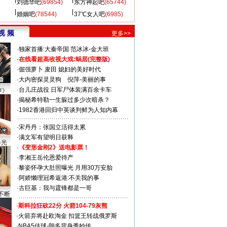
刘德华吧
(69854)
东方神起吧
(65744)
婚姻吧
(78544)
37℃女人吧
(6985)
视 频
更多>>
·
独家首播:大秦帝国
范冰冰-金大班
·
在线看超高收视大戏:
蜗居(完整版)
·
倔强萝卜
麦田
媳妇的美好时代
·
大内密探灵灵狗
倪萍-美丽的事
·
台儿庄战役 日军尸体装满百余卡车
声》
·
揭秘希特勒一生躲过多少次暗杀？
·
1982香港回归中英谈判鲜为人知内幕
·
宋丹丹：张国立活得太累
·
满文军有望明日获释
曝光
·
《变形金刚2》送电影票！
·
李湘王岳伦恩爱待产
·
黎姿怀孕大肚照曝光 月用30万安胎
·
阿娇懒理冠希返港:不关我的事
·
古巨基：我与霆锋都是一哥
不断
·
斯科拉狂砍22分 火箭104-79灰熊
·
火箭弃将赴欧淘金 扣篮王转战俄罗斯
·
NBA5佳球-朗多背身秀妙传