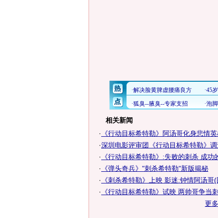
相关新闻
·
《行动目标希特勒》阿汤哥化身悲情英
·
深圳电影评审团《行动目标希特勒》调
·
《行动目标希特勒》:失败的刺杀 成功
·
《弹头奇兵》"刺杀希特勒"新版揭秘
·
《刺杀希特勒》上映 影迷:钟情阿汤哥(
·
《行动目标希特勒》试映 两帅哥争当刺
更