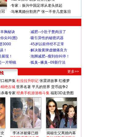
·
专家：振兴中国足球从老头抓起
连冠
·
马琳离婚分割房产 张一不舍几度落泪
爆丰胸秘诀
·
减肥--小肚子赘肉没了
你尖叫(图)
·
吸引异性的秘密武器
3000
·
45岁以前停经不正常
不误！
·
解决脸黄脾虚腰痛良方
美展现！
·
泡脚减肥--瘦到你叫停！
起一片明镜
·
狐臭--腋臭--09新疗法
更多>>
对口相声集
杜拉拉升职记
张震讲故事
红楼梦
-精绝古城
世界名著
平凡的世界
货币战争2
毒杀毒专家
经典手机游游格斗集
福彩3D走势图
情史
李冰冰被爆已婚
揭秘生父离婚内幕