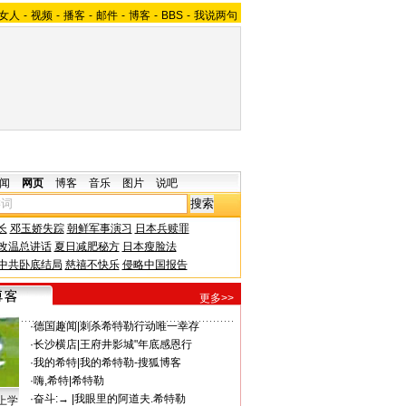
女人
-
视频
-
播客
-
邮件
-
博客
-
BBS
-
我说两句
闻
网页
博客
音乐
图片
说吧
长
邓玉娇失踪
朝鲜军事演习
日本兵赎罪
改温总讲话
夏日减肥秘方
日本瘦脸法
中共卧底结局
慈禧不快乐
侵略中国报告
更多>>
·
德国趣闻
|
刺杀希特勒行动唯一幸存
·
长沙横店
|
王府井影城"年底感恩行
·
我的希特
|
我的希特勒-搜狐博客
·
嗨,希特
|
希特勒
·
奋斗:→
|
我眼里的阿道夫.希特勒
上学