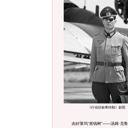
《行动目标希特勒》剧照
由好莱坞“摇钱树”——汤姆·克鲁