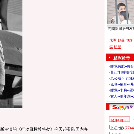
高圆圆同居男友
朱军
赵薇
电影
笑
明星
精彩推荐
·
睡觉减肥--瘦到
·
莫让“打呼噜”
·
老公戒不了烟酒
·
狐臭--腋臭--
·
睡觉--丰胸--
·
女人--更年期-
说 吧 排 行
上证指数
(7744
斯主演的《行动目标希特勒》今天起登陆国内各