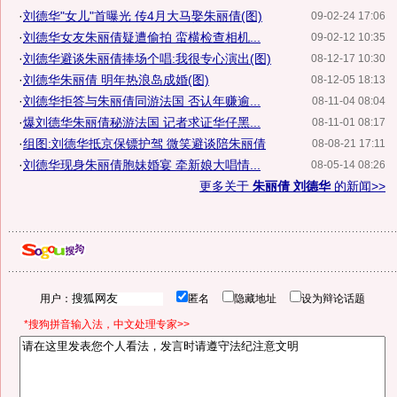
·
刘德华"女儿"首曝光 传4月大马娶朱丽倩(图)
09-02-24 17:06
·
刘德华女友朱丽倩疑遭偷拍 蛮横检查相机...
09-02-12 10:35
·
刘德华避谈朱丽倩捧场个唱:我很专心演出(图)
08-12-17 10:30
·
刘德华朱丽倩 明年热浪岛成婚(图)
08-12-05 18:13
·
刘德华拒答与朱丽倩同游法国 否认年赚逾...
08-11-04 08:04
·
爆刘德华朱丽倩秘游法国 记者求证华仔黑...
08-11-01 08:17
·
组图:刘德华抵京保镖护驾 微笑避谈陪朱丽倩
08-08-21 17:11
·
刘德华现身朱丽倩胞妹婚宴 牵新娘大唱情...
08-05-14 08:26
更多关于
朱丽倩 刘德华
的新闻>>
用户：
匿名
隐藏地址
设为辩论话题
*搜狗拼音输入法，中文处理专家>>