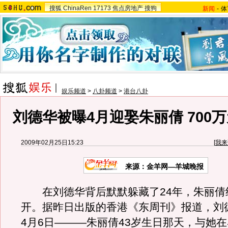
搜狐
ChinaRen
17173
焦点房地产
搜狗
新闻
-
体
娱乐频道
>
八卦频道
>
港台八卦
刘德华被曝4月迎娶朱丽倩 700
2009年02月25日15:23
[
我来
来源：金羊网—羊城晚报
在刘德华背后默默躲藏了24年，朱丽倩
开。据昨日出版的香港《东周刊》报道，刘
4月6日———朱丽倩43岁生日那天，与她