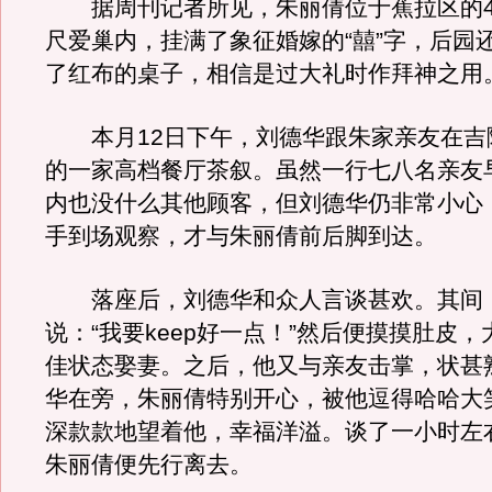
据周刊记者所见，朱丽倩位于蕉拉区的4
尺爱巢内，挂满了象征婚嫁的“囍”字，后园
了红布的桌子，相信是过大礼时作拜神之用
本月12日下午，刘德华跟朱家亲友在吉
的一家高档餐厅茶叙。虽然一行七八名亲友
内也没什么其他顾客，但刘德华仍非常小心
手到场观察，才与朱丽倩前后脚到达。
落座后，刘德华和众人言谈甚欢。其间
说：“我要keep好一点！”然后便摸摸肚皮
佳状态娶妻。之后，他又与亲友击掌，状甚
华在旁，朱丽倩特别开心，被他逗得哈哈大
深款款地望着他，幸福洋溢。谈了一小时左
朱丽倩便先行离去。