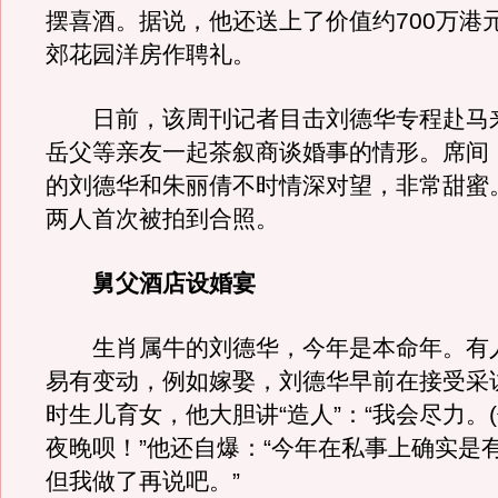
摆喜酒。据说，他还送上了价值约700万港
郊花园洋房作聘礼。
日前，该周刊记者目击刘德华专程赴马
岳父等亲友一起茶叙商谈婚事的情形。席间
的刘德华和朱丽倩不时情深对望，非常甜蜜。
两人首次被拍到合照。
舅父酒店设婚宴
生肖属牛的刘德华，今年是本命年。有
易有变动，例如嫁娶，刘德华早前在接受采
时生儿育女，他大胆讲“造人”：“我会尽力。(
夜晚呗！”他还自爆：“今年在私事上确实是
但我做了再说吧。”