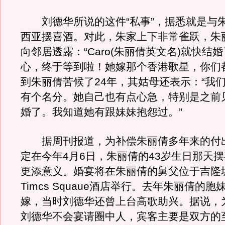
刘德华所说的这件“私事”，据悉就是与
西亚摆喜酒。对此，朱家上下非常雀跃，朱
向邻居透露：“Caro(朱丽倩英文名)就快结
心，终于等到啦！她嫁那个香港歌星，你们
到朱丽倩苦候了24年，其姑母还表示：“我
有个名分。她自己也有点心急，特别是之前
婚了。我知道她有跟妹妹抱怨过。”
据周刊报道，为补偿朱丽倩多年来的付
定在今年4月6日，朱丽倩的43岁生日那天
更添意义。婚宴将在朱丽倩的舅父位于吉隆坡的B
Timcs Squaue酒店举行。去年朱丽倩的
嫁，当时刘德华还曾上台高歌助兴。据说，
刘德华不会宴请圈中人，宾客主要是双方的