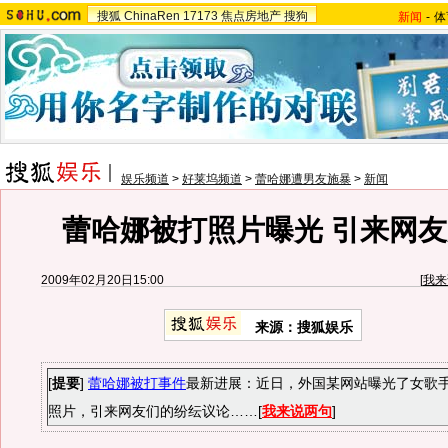
搜狐
ChinaRen
17173
焦点房地产
搜狗
新闻
-
体
娱乐频道
>
好莱坞频道
>
蕾哈娜遭男友施暴
>
新闻
蕾哈娜被打照片曝光 引来网友
2009年02月20日15:00
[
我来
来源：搜狐娱乐
[
提要
]
蕾哈娜被打事件
最新进展：近日，外国某网站曝光了女歌
照片，引来网友们的纷纭议论……[
我来说两句
]