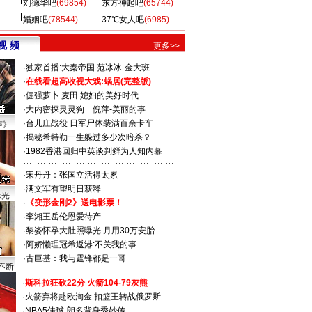
刘德华吧
(69854)
东方神起吧
(65744)
婚姻吧
(78544)
37℃女人吧
(6985)
视 频
更多>>
·
独家首播:大秦帝国
范冰冰-金大班
·
在线看超高收视大戏:
蜗居(完整版)
·
倔强萝卜
麦田
媳妇的美好时代
·
大内密探灵灵狗
倪萍-美丽的事
·
台儿庄战役 日军尸体装满百余卡车
声》
·
揭秘希特勒一生躲过多少次暗杀？
·
1982香港回归中英谈判鲜为人知内幕
·
宋丹丹：张国立活得太累
·
满文军有望明日获释
曝光
·
《变形金刚2》送电影票！
·
李湘王岳伦恩爱待产
·
黎姿怀孕大肚照曝光 月用30万安胎
·
阿娇懒理冠希返港:不关我的事
·
古巨基：我与霆锋都是一哥
不断
·
斯科拉狂砍22分 火箭104-79灰熊
·
火箭弃将赴欧淘金 扣篮王转战俄罗斯
·
NBA5佳球-朗多背身秀妙传