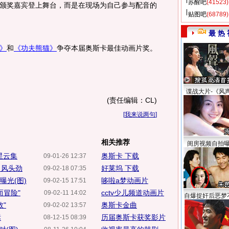
苏醒吧
(41523)
颁奖嘉宾登上舞台，而是在现场为自己参与配音的
贴图吧
(68789)
最 热 
》
和
《功夫熊猫》
争夺本届奥斯卡最佳动画片奖。
谍战大片-《风
(责任编辑：CL)
[
我来说两句
]
相关推荐
闺房视频自拍
星云集
奥斯卡 下载
09-01-26 12:37
》风头劲
好莱坞 下载
09-02-18 07:35
曝光(图)
哆啦a梦动画片
09-02-15 17:51
而冒险"
cctv少儿频道动画片
09-02-11 14:02
自爆捉奸后恶梦
"
奥斯卡金曲
09-02-02 13:57
标
历届奥斯卡获奖影片
08-12-15 08:39