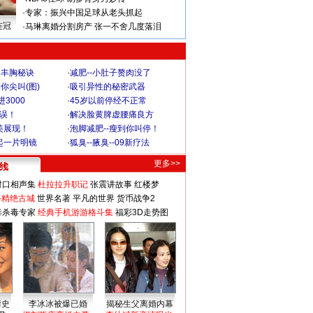
·
专家：振兴中国足球从老头抓起
连冠
·
马琳离婚分割房产 张一不舍几度落泪
爆丰胸秘诀
·
减肥--小肚子赘肉没了
你尖叫(图)
·
吸引异性的秘密武器
3000
·
45岁以前停经不正常
不误！
·
解决脸黄脾虚腰痛良方
美展现！
·
泡脚减肥--瘦到你叫停！
起一片明镜
·
狐臭--腋臭--09新疗法
更多>>
对口相声集
杜拉拉升职记
张震讲故事
红楼梦
-精绝古城
世界名著
平凡的世界
货币战争2
毒杀毒专家
经典手机游游格斗集
福彩3D走势图
情史
李冰冰被爆已婚
揭秘生父离婚内幕