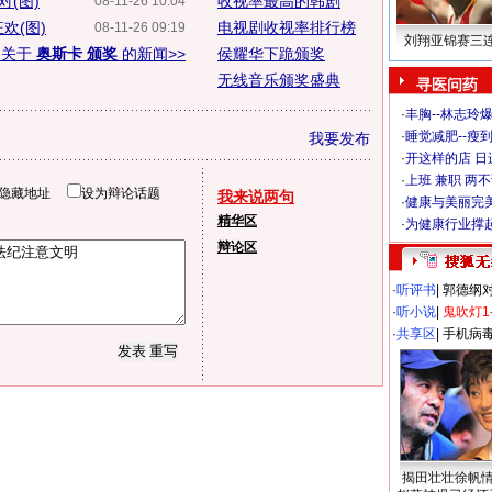
(图)
收视率最高的韩剧
08-11-26 10:04
欢(图)
电视剧收视率排行榜
08-11-26 09:19
刘翔亚锦赛三
多关于
奥斯卡 颁奖
的新闻>>
侯耀华下跪颁奖
无线音乐颁奖盛典
寻医问药
·
丰胸--林志玲
·
睡觉减肥--瘦到
我要发布
·
开这样的店 日进
·
上班 兼职 两
隐藏地址
设为辩论话题
我来说两句
·
健康与美丽完
精华区
·
为健康行业撑
辩论区
·
听评书
|
郭德纲
·
听小说
|
鬼吹灯1
·
共享区
|
手机病
揭田壮壮徐帆