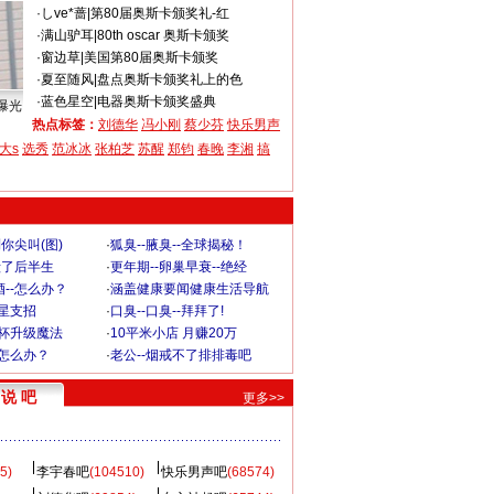
·
しve*蔷
|
第80届奥斯卡颁奖礼-红
·
满山驴耳
|
80th oscar 奥斯卡颁奖
·
窗边草
|
美国第80届奥斯卡颁奖
·
夏至随风
|
盘点奥斯卡颁奖礼上的色
·
蓝色星空
|
电器奥斯卡颁奖盛典
曝光
热点标签：
刘德华
冯小刚
蔡少芬
快乐男声
大s
选秀
范冰冰
张柏芝
苏醒
郑钧
春晚
李湘
搞
你尖叫(图)
·
狐臭--腋臭--全球揭秘！
毁了后半生
·
更年期--卵巢早衰--绝经
--怎么办？
·
涵盖健康要闻健康生活导航
明星支招
·
口臭--口臭--拜拜了!
罩杯升级魔法
·
10平米小店 月赚20万
-怎么办？
·
老公--烟戒不了排排毒吧
说 吧
更多>>
5)
李宇春吧
(104510)
快乐男声吧
(68574)