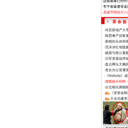
·
赵薇被爆已经怀
·
李宇春爆遭母逼
·
圣诞节明信片八
茶 余 饭
·
何炅获地产大亨
·
陈慧琳产后恢复
·
殷桃街头休闲装
·
范冰冰红地毯
·
姚晨与老公素
·
日军竟拿战俘
·
盘点网坛大腕
·
美女办公室遭
·
《Nobody》
·
搜狐娱乐招聘
·
台北电玩展靓丽S
·
《变形金刚
·
王岳伦爆李