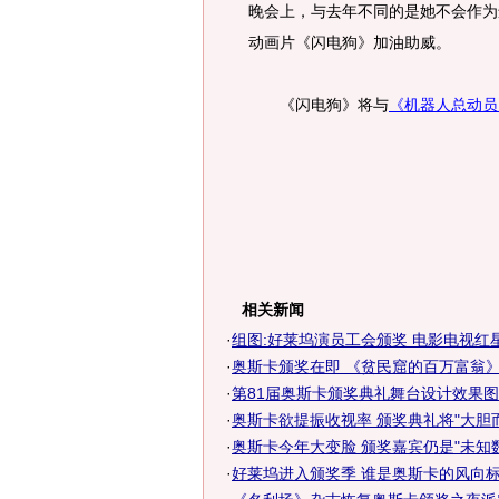
晚会上，与去年不同的是她不会作为
动画片《闪电狗》加油助威。
《闪电狗》将与
《机器人总动员
相关新闻
·
组图:好莱坞演员工会颁奖 电影电视红
·
奥斯卡颁奖在即 《贫民窟的百万富翁
·
第81届奥斯卡颁奖典礼舞台设计效果图
·
奥斯卡欲提振收视率 颁奖典礼将"大胆
·
奥斯卡今年大变脸 颁奖嘉宾仍是"未知数
·
好莱坞进入颁奖季 谁是奥斯卡的风向