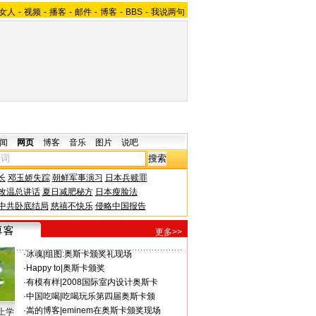
女人
-
视频
-
播客
-
邮件
-
博客
-
BBS
-
我说两句
闻
网页
博客
音乐
图片
说吧
长
邓玉娇失踪
朝鲜军事演习
日本兵赎罪
改温总讲话
夏日减肥秘方
日本瘦脸法
中共卧底结局
慈禧不快乐
侵略中国报告
更多>>
·
冰魂
|
组图:奥斯卡颁奖礼现场
·
Happy to
|
奥斯卡颁奖
·
有模有样
|
2008国际室内设计奥斯卡
·
中国吃喝
|
吃喝玩乐第四届奥斯卡颁
·
嵩的博客
|
eminem在奥斯卡颁奖现场
上学