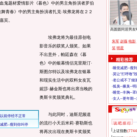
鬼题材爱情影片《暮色》中的男主角扮演者罗伯
歌舞青春》中的男主角扮演者扎克·埃弗龙将在２２
嘉宾。
高圆圆同居男友
埃弗龙将为最佳原创电
朱军
赵薇
电影
影音乐的获奖人颁奖。如果
笑
明星
不出意外，帕廷森在《暮
精彩推荐
色》中的银幕情侣克里斯汀·
·
睡觉减肥--瘦到
斯图尔特以及埃弗龙在银幕
·
莫让“打呼噜”
和现实生活中的双料女友瓦
·
老公戒不了烟酒
·
狐臭--腋臭--
妮莎·赫金斯也将出席当晚的
·
睡觉--丰胸--
奥斯卡奖颁奖典礼。
·
女人--更年期-
与此同时，迪斯尼频道
的流行小天后米莉·赛勒斯也
说 吧 排 行
上证指数
(7744
将再次出现在奥斯卡奖颁奖