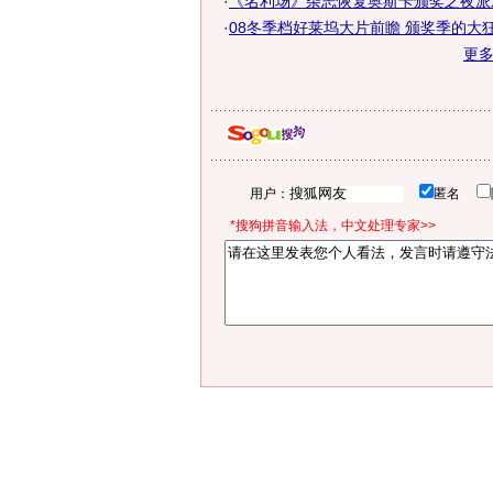
·
《名利场》杂志恢复奥斯卡颁奖之夜派对
·
08冬季档好莱坞大片前瞻 颁奖季的大狂
更
用户：
匿名
*搜狗拼音输入法，中文处理专家>>