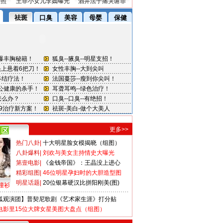
密照
王菲小女儿李嫣曝光
酒井法子痛哭谢罪
更多>>
热门八卦
|
十大明星脸女模揭晓（组图）
八卦爆料
|
刘欢与美女主持情史大曝光
第壹电影
|
《金钱帝国》：王晶没上进心
精彩组图
|
46位明星孕妇时的大胆造型图
明星话题
|
20位银幕硬汉比拼阳刚美(图)
撞衫
狐观演团】普契尼歌剧《艺术家生涯》打分贴
电影里15位大牌女星美图大盘点（组图）