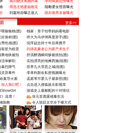
孕
·
揭刘晓庆离婚内幕
·
李幼斌新恋情曝光
婚
·
周迅王艳婆媳相见
·
陆毅爱女照首曝光
折
·
刘嘉玲自曝正造人
·
陈好新男友被曝光
 后
更多>>
喂猕猴桃(图)
·
独家：章子怡带妈妈看电影
好身材(图)
·
佟大为马伊琍再度牵手(图)
秀性感(图)
·
倪萍赵忠祥十年后再携手
服装皆为租赁
·
刘涛富豪老公为家产求生子
颜乘地铁被拍
·
舒淇醉酒瞬间惨被抓拍(图)
做活体解剖
·
实拍漂亮的地摊西施(组图)
的暴烈脾气
·
世界九大罪恶之城(组图)
遇灵异事件
·
李孝利新欢私密视频曝光
成命案导火索
·
孟庭苇可爱儿子最新照(图)
：加入我们吧！
·
点击进入搜狐娱乐影视库
howGirl
·
游戏史上最般配的十对情侣
2》送票！
·
张元首透露戒毒生活
湘胎教
·
令人惊叹太空步下楼方式