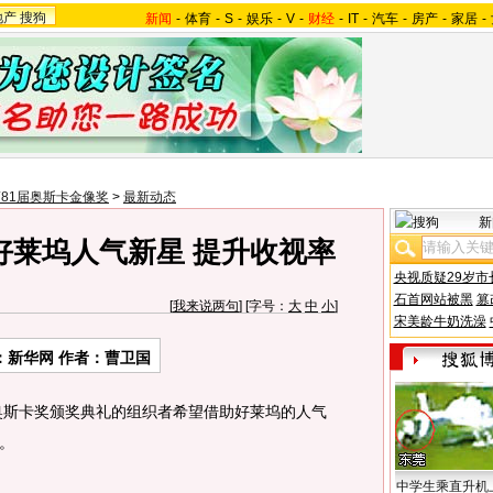
地产
搜狗
新闻
-
体育
-
S
-
娱乐
-
V
-
财经
-
IT
-
汽车
-
房产
-
家居
-
81届奥斯卡金像奖
>
最新动态
新
好莱坞人气新星 提升收视率
央视质疑29岁市
石首网站被黑
篡
[
我来说两句
] [字号：
大
中
小
]
宋美龄牛奶洗澡
：新华网 作者：曹卫国
斯卡奖颁奖典礼的组织者希望借助好莱坞的人气
。
中学生乘直升机