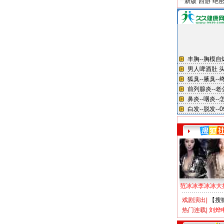
新版“西游”绝
范冰冰李冰冰大
戏剧演出
|
【搜
热门连载
|
刘烨