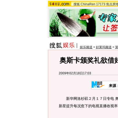
搜狐
ChinaRen
17173
焦点房
娱乐频道
>
好莱坞频道
>
第
奥斯卡颁奖礼欲借
2009年02月18日17:03
来源
新华网洛杉矶２月１７日专电 奥
新星提升每况愈下的电视直播收视率