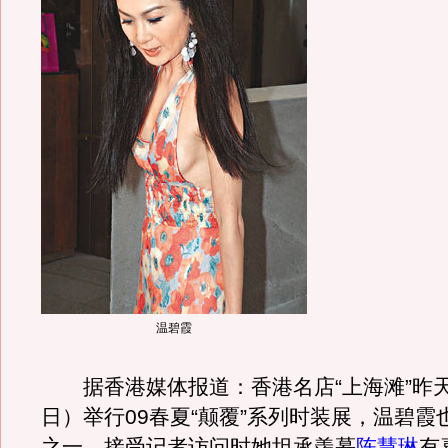
温碧霞
据香港媒体报道：香港名店“上海滩”昨天
日）举行09春夏“颠覆”系列时装展，温碧霞
之一。接受记者访问时她坦承羡慕
陈慧琳
有