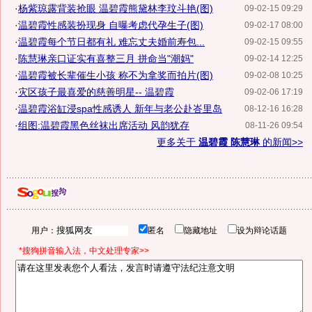
·
杨紫琼露背装抢眼 温碧霞熊黛林李玟斗艳(图)
09-02-15 09:29
·
温碧霞性感装扮现身 自曝考虑代孕生子(图)
09-02-17 08:00
·
温碧霞每个节日都有礼 难忘丈夫婚前寿包...
09-02-15 09:55
·
陈慧琳亲口证实有喜整三月 拼命当"潮妈"
09-02-14 12:25
·
温碧霞被长辈催生小孩 称不为拿奖而拍片(图)
09-02-08 10:25
·
灾区孩子最喜爱的慈善明星-- 温碧霞
09-02-06 17:19
·
温碧霞浴缸浸spa性感诱人 新年与老公赴峇里岛
08-12-16 16:28
·
组图:温碧霞黑色丝袜出席活动 风韵犹存
08-11-26 09:54
更多关于
温碧霞 陈慧琳
的新闻>>
用户：
匿名
隐藏地址
设为辩论话题
*搜狗拼音输入法，中文处理专家>>