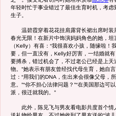
年轻时忙于事业错过了最佳生育时机，考虑
生子。
温碧霞穿着花花挂肩露背长裙出席时装
春光无限！在新片中饰演妈妈角色的她，坦
（Kelly）有喜：“我很喜欢小孩，随缘啦！
要，但一直没有，Kelly好厉害，一结婚就
要搏杀，错过机会了，不过老公已经是上天
物。”她表示有朋友曾经找代母生育，她自
过：“用我们的DNA，生出来会很像父母，
意。”“你不担心法律问题？”“在美国那边可
派，很迁就我的。”
此外，陈见飞与男友看电影共度首个情
送礼物给男友，不过她收到了男友送的“波儿