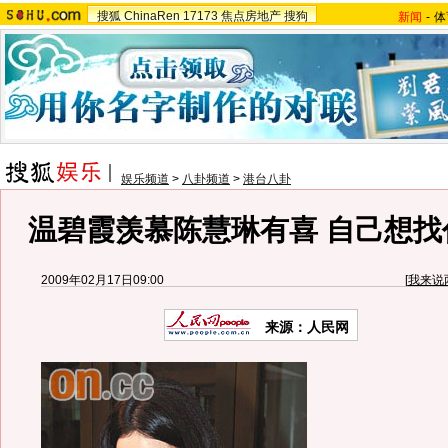
搜狐
ChinaRen
17173
焦点房地产
搜狗
新闻
-
体
娱乐频道
>
八卦频道
>
港台八卦
温碧霞羡慕陈慧琳有喜 自己想找
2009年02月17日09:00
[
我来说
来源：人民网