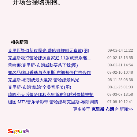
开场合接吻拥抱。
相关新闻
·
克里斯疑似新欢曝光 蕾哈娜抑郁无食欲(图)
09-02-14 11:22
·
克里斯殴打蕾哈娜源自家庭 11岁就想杀继...
09-02-13 15:55
·
蕾哈娜:克里斯-布朗威胁要杀了我(图)
09-02-11 14:54
·
知名品牌口香糖与克里斯-布朗暂停广告合作
09-02-10 10:48
·
克里斯-布朗成最大赢家 蕾哈娜最风光
08-11-25 08:38
·
克里斯-布朗"统治"全美音乐奖(图)
08-11-25 01:03
·
嘻哈小天后蕾哈娜和克里斯布朗派对偷情被拍
08-03-07 13:58
·
组图:MTV音乐录影带 蕾哈娜与克里斯-布朗调情
07-09-10 12:41
更多关于
克里斯 布朗
的新闻>>