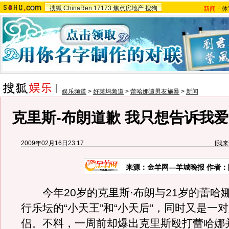
搜狐
ChinaRen
17173
焦点房地产
搜狗
新闻
-
体
娱乐频道
>
好莱坞频道
>
蕾哈娜遭男友施暴
>
新闻
克里斯-布朗道歉 我只想告诉我
2009年02月16日23:17
[
我来
来源：金羊网—羊城晚报 作者：
今年20岁的克里斯·布朗与21岁的蕾哈
行乐坛的“小天王”和“小天后”，同时又是一
侣。不料，一周前却爆出克里斯殴打蕾哈娜