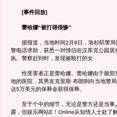
[事件回放]
蕾哈娜“被打得很惨”
据报道，当地时间2月8日，洛杉矶警局接
警电话求助，获悉一对情侣在汉库克公园居
执。警察赶到时，发现被殴打的女
性受害者正是蕾哈娜。蕾哈娜由于脸部
地的医院，其男友克里斯·布朗则向当地警
达5万美元的保释金获得保释。
至于个中的细节，无论是警方还是当事
露，但娱乐网站E！Online从知情人士处了