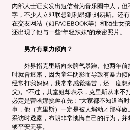
内部人士证实发出短信者为音乐圈中人，但
字，不少人立即联想到利昂娜·刘易斯。还
在交友网站（如FACEBOOK等）和陌生女
还出现了他与一些“年轻辣妹”的亲密照片。
男方有暴力倾向？
外界指克里斯向来脾气暴躁。他两年前
时就曾透露，因为童年阴影而导致有暴力倾
经常打我妈妈，我常常感觉痛苦，还一度想
父)。”不过，其堂姐却表示，克里斯从来不
必定是蕾哈娜挑衅在先：“大家都不知道当
事，他（克里斯）一定是被人煽动才那样做
采访时透露，布朗非常懊悔自己的行为，并
够平安无事。