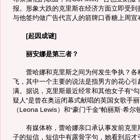
报。形象大跌的克里斯在经济方面立即受到
与他签约做广告代言人的箭牌口香糖上周宣
[起因成谜]
丽安娜是第三者？
蕾哈娜和克里斯之间为何发生争执？各
飞，其中一个主要的说法是指男方的花心引
满。据说，克里斯最近经常和其他女子有“勾
疑人”是曾在奥运闭幕式献唱的英国女歌手丽
（Leona Lewis）和“豪门千金”帕丽斯·希尔
有媒体称，蕾哈娜亲口承认事发前克里
子的短信，短信中有露骨字句，她看到后才