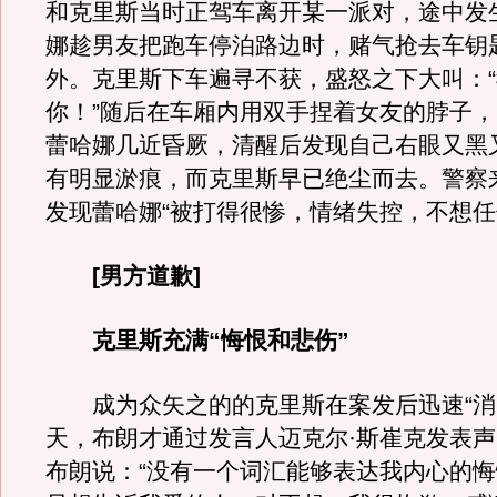
和克里斯当时正驾车离开某一派对，途中发
娜趁男友把跑车停泊路边时，赌气抢去车钥
外。克里斯下车遍寻不获，盛怒之下大叫：
你！”随后在车厢内用双手捏着女友的脖子
蕾哈娜几近昏厥，清醒后发现自己右眼又黑
有明显淤痕，而克里斯早已绝尘而去。警察
发现蕾哈娜“被打得很惨，情绪失控，不想任
[男方道歉]
克里斯充满“悔恨和悲伤”
成为众矢之的的克里斯在案发后迅速“消
天，布朗才通过发言人迈克尔·斯崔克发表
布朗说：“没有一个词汇能够表达我内心的