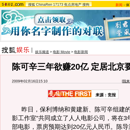
搜狐
ChinaRen
17173
焦点房地产
搜狗
新闻
-
体
娱乐频道
>
电影 Movie
>
电影新闻
陈可辛三年欲赚20亿 定居北京
2009年02月16日15:10
[
我来
来源：竞报
昨日，保利博纳和黄建新、陈可辛组建的
影工作室”共同成立了人人电影公司，将在3
部电影，票房预期达到20亿元人民币。陈导