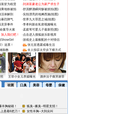
服装皆为租赁
·
刘涛富豪老公为家产求生子
颜乘地铁被拍
·
舒淇醉酒瞬间惨被抓拍(图)
做活体解剖
·
实拍漂亮的地摊西施(组图)
的暴烈脾气
·
世界九大罪恶之城(组图)
遇灵异事件
·
李孝利新欢私密视频曝光
成命案导火索
·
孟庭苇可爱儿子最新照(图)
：加入我们吧！
·
点击进入搜狐娱乐影视库
howGirl
·
游戏史上最般配的十对情侣
2》送票！
·
张元首透露戒毒生活
湘胎教
·
令人惊叹太空步下楼方式
密照
王菲小女儿李嫣曝光
酒井法子痛哭谢罪