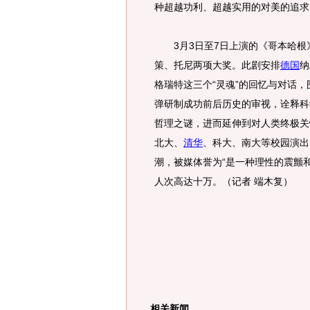
种超越功利、超越实用的对美的追求
3月3日至7日上演的《哥本哈根》
策、托尼两项大奖。此剧安排
德国
纳
格瑞特这三个“灵魂”的回忆与对话，
弹研制成功前后历史的审视，诠释科
哲理之谜，进而延伸到对人类终极关
北大、
清华
、科大、南大等校园演出
潮，被媒体誉为“是一种理性的震颤
人次高达十万。（记者 端木复）
相关新闻