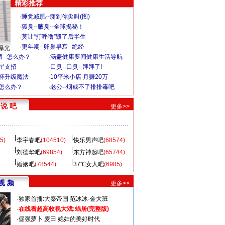
精彩推荐
·
睡觉减肥--瘦到你尖叫(图)
·
狐臭--腋臭--全球揭秘！
·
莫让“打呼噜”毁了后半生
·
更年期--卵巢早衰--绝经
曝光
--怎么办？
·
涵盖健康要闻健康生活导航
明星支招
·
口臭--口臭--拜拜了!
罩杯升级魔法
·
10平米小店 月赚20万
-怎么办？
·
老公--烟戒不了排排毒吧
说 吧
更多>>
5)
李宇春吧
(104510)
快乐男声吧
(68574)
刘德华吧
(69854)
东方神起吧
(65744)
婚姻吧
(78544)
37℃女人吧
(6985)
视 频
更多>>
·
独家首播:大秦帝国
范冰冰-金大班
·
在线看超高收视大戏:
蜗居(完整版)
·
倔强萝卜
麦田
媳妇的美好时代