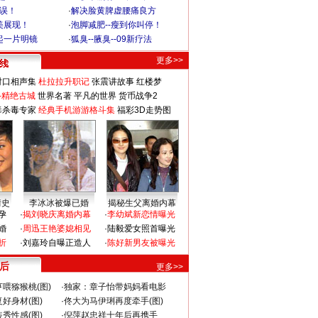
不误！
·
解决脸黄脾虚腰痛良方
美展现！
·
泡脚减肥--瘦到你叫停！
起一片明镜
·
狐臭--腋臭--09新疗法
更多>>
对口相声集
杜拉拉升职记
张震讲故事
红楼梦
-精绝古城
世界名著
平凡的世界
货币战争2
毒杀毒专家
经典手机游游格斗集
福彩3D走势图
情史
李冰冰被爆已婚
揭秘生父离婚内幕
孕
·
揭刘晓庆离婚内幕
·
李幼斌新恋情曝光
婚
·
周迅王艳婆媳相见
·
陆毅爱女照首曝光
折
·
刘嘉玲自曝正造人
·
陈好新男友被曝光
 后
更多>>
喂猕猴桃(图)
·
独家：章子怡带妈妈看电影
好身材(图)
·
佟大为马伊琍再度牵手(图)
秀性感(图)
·
倪萍赵忠祥十年后再携手