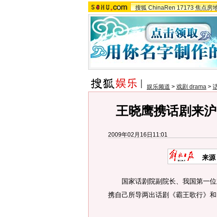
搜狐
ChinaRen
17173
焦点房
娱乐频道
>
戏剧 drama
>
王晓鹰携话剧来沪
2009年02月16日11:01
来源
国家话剧院副院长、我国第一位戏
携自己所导两出话剧《霸王歌行》和