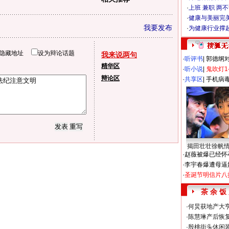
·
上班 兼职 两
·
健康与美丽完
我要发布
·
为健康行业撑
隐藏地址
设为辩论话题
我来说两句
·
听评书
|
郭德纲
精华区
·
听小说
|
鬼吹灯1
辩论区
·
共享区
|
手机病
揭田壮壮徐帆
·
赵薇被爆已经怀
·
李宇春爆遭母逼
·
圣诞节明信片八
茶 余 饭
·
何炅获地产大亨
·
陈慧琳产后恢复
·
殷桃街头休闲装