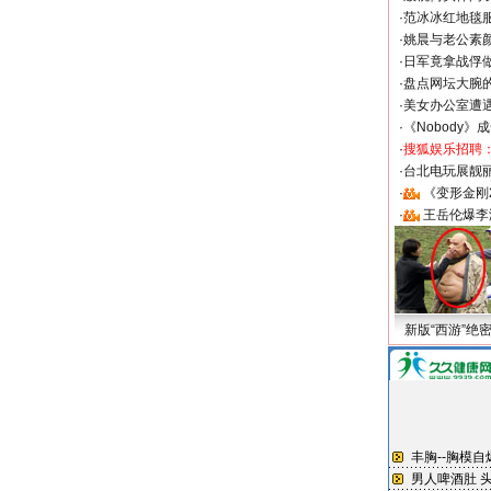
·
范冰冰红地毯
·
姚晨与老公素
·
日军竟拿战俘
·
盘点网坛大腕
·
美女办公室遭
·
《Nobody》
·
搜狐娱乐招聘
·
台北电玩展靓丽S
·
《变形金刚
·
王岳伦爆李
新版“西游”绝