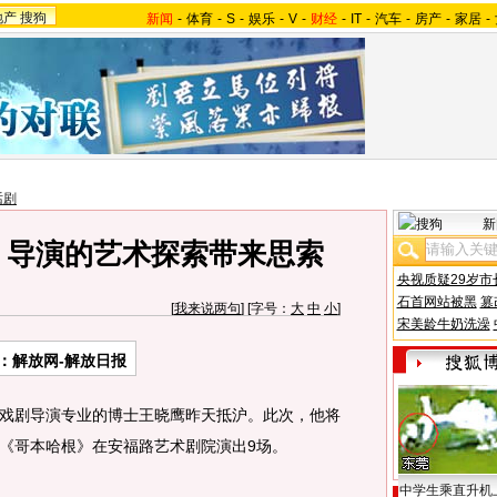
地产
搜狗
新闻
-
体育
-
S
-
娱乐
-
V
-
财经
-
IT
-
汽车
-
房产
-
家居
-
话剧
新
 导演的艺术探索带来思索
央视质疑29岁市
石首网站被黑
篡
[
我来说两句
] [字号：
大
中
小
]
宋美龄牛奶洗澡
：解放网-解放日报
剧导演专业的博士王晓鹰昨天抵沪。此次，他将
《哥本哈根》在安福路艺术剧院演出9场。
中学生乘直升机