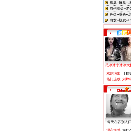
范冰冰李冰冰大
戏剧演出
|
【搜
热门连载
|
刘烨
每天在吞别人
漂在海外
|
为什