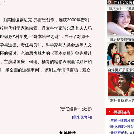
。”
谍战大片-《风
由英国编剧迈克·弗雷恩创作，连获2000年普利
粹时代科学家海森堡、丹麦科学家玻尔及其夫人玛
围绕现代科学史上“哥本哈根之谜”，展开了对原子
闺房视频自拍
学与道德、责任与良知、科学家与人类命运等人文
怀的探讨。充满思辨魅力的《哥本哈根》曾先后赴
，主演梁国庆、何瑜、杨青的精彩表演赢得好评如
和一场全面的道德审判”。该剧去年演满百场，观众
自爆捉奸后恶梦
刘翔亚锦赛三
(责任编辑：炊烟)
寻医问药
[
我来说两句
]
·
丰胸--林志玲
·
睡觉减肥--瘦到
·
开这样的店 日进
相关推荐