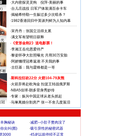
·
大内密探灵灵狗
倪萍-美丽的事
·
台儿庄战役 日军尸体装满百余卡车
声》
·
揭秘希特勒一生躲过多少次暗杀？
·
1982香港回归中英谈判鲜为人知内幕
·
宋丹丹：张国立活得太累
·
满文军有望明日获释
曝光
·
《变形金刚2》送电影票！
·
李湘王岳伦恩爱待产
·
黎姿怀孕大肚照曝光 月用30万安胎
·
阿娇懒理冠希返港:不关我的事
·
古巨基：我与霆锋都是一哥
不断
·
斯科拉狂砍22分 火箭104-79灰熊
·
火箭弃将赴欧淘金 扣篮王转战俄罗斯
·
NBA5佳球-朗多背身秀妙传
·
专家：振兴中国足球从老头抓起
连冠
·
马琳离婚分割房产 张一不舍几度落泪
爆丰胸秘诀
·
减肥--小肚子赘肉没了
你尖叫(图)
·
吸引异性的秘密武器
3000
·
45岁以前停经不正常