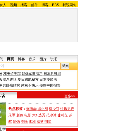
女人
-
视频
-
播客
-
邮件
-
博客
-
BBS
-
我说两句
闻
网页
博客
音乐
图片
说吧
长
邓玉娇失踪
朝鲜军事演习
日本兵赎罪
改温总讲话
夏日减肥秘方
日本瘦脸法
中共卧底结局
慈禧不快乐
侵略中国报告
更多>>
热点标签：
刘德华
冯小刚
蔡少芬
快乐男声
朱军
赵薇
电影
大s
选秀
范冰冰
张柏芝
苏
醒
郑钧
春晚
李湘
搞笑
明星
上学