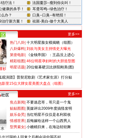
更多>>
热门八卦
|
十大明星脸女模揭晓（组图）
八卦爆料
|
刘欢与美女主持情史大曝光
第壹电影
|
《金钱帝国》：王晶没上进心
精彩组图
|
46位明星孕妇时的大胆造型图
明星话题
|
20位银幕硬汉比拼阳刚美(图)
撞衫
狐观演团】普契尼歌剧《艺术家生涯》打分贴
电影里15位大牌女星美图大盘点（组图）
更多>>
焦点新闻
|
不要迷恋哥，哥只是一个鬼
贴贴图图
|
英媒评出2009年度搞怪发明
娱乐旮旯
|
当红明星不仅仅是名利双收
情感世界
|
后悔嫁给这样一个山西男人
型男索女
|
小糖精归来，在海边轻轻舞
口水
么出过国的人回来之后都会说中国不好