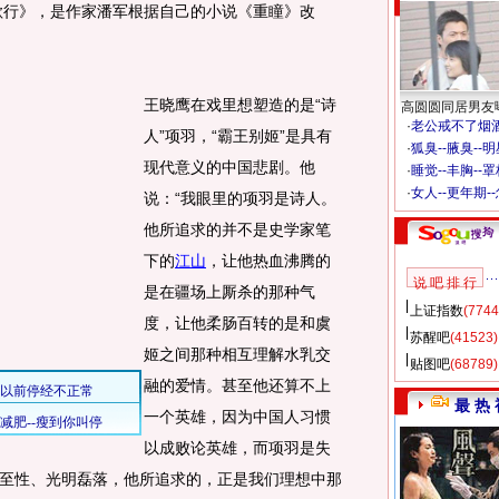
歌行》，是作家潘军根据自己的小说《重瞳》改
王晓鹰在戏里想塑造的是“诗
高圆圆同居男友
·
老公戒不了烟酒
人”项羽，“霸王别姬”是具有
·
狐臭--腋臭--
现代意义的中国悲剧。他
·
睡觉--丰胸--
·
女人--更年期-
说：“我眼里的项羽是诗人。
他所追求的并不是史学家笔
下的
江山
，让他热血沸腾的
说 吧 排 行
是在疆场上厮杀的那种气
上证指数
(7744
度，让他柔肠百转的是和虞
苏醒吧
(41523)
姬之间那种相互理解水乳交
贴图吧
(68789)
融的爱情。甚至他还算不上
最 热 
一个英雄，因为中国人习惯
以成败论英雄，而项羽是失
至性、光明磊落，他所追求的，正是我们理想中那