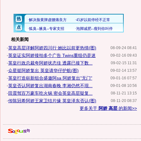
相关新闻
·
英皇高层详解阿娇四川行:她比以前更热情(图)
08-09-24 08:41
·
英皇证实阿娇接拍多个广告 Twins重组仍是迷
09-02-16 09:43
·
英皇行政总裁夸阿娇状态佳 透露已接下数...
09-02-15 11:31
·
众星挺阿娇复出 英皇请华仔护航(图)
09-02-14 13:57
·
英皇打造崭新组合盛邀阿sa 阿娇复出"无门"
09-01-16 07:57
·
英皇否认阿娇复出湖南春晚 李湘仍然不现...
09-01-08 10:56
·
田震驾百万豪车吃火锅 密会英皇高层疑复...
08-11-21 13:15
·
传陈冠希阿娇王家卫结片缘 英皇泽东否认(图)
08-11-20 08:37
更多关于
阿娇 高层
的新闻>>