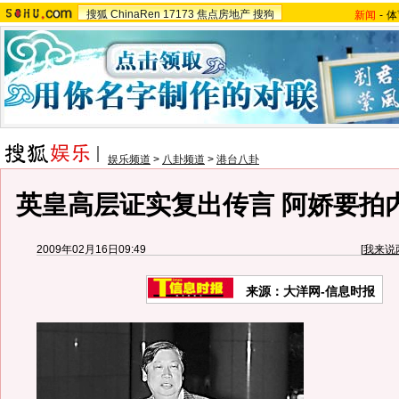
搜狐
ChinaRen
17173
焦点房地产
搜狗
新闻
-
体
娱乐频道
>
八卦频道
>
港台八卦
英皇高层证实复出传言 阿娇要拍内
2009年02月16日09:49
[
我来说
来源：大洋网-信息时报