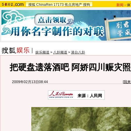
搜狐
ChinaRen
17173
焦点房地产
搜狗
新闻
-
体
娱乐频道
>
八卦频道
>
港台八卦
把硬盘遗落酒吧 阿娇四川赈灾照
2009年02月13日08:44
[
我来
来源：人民网