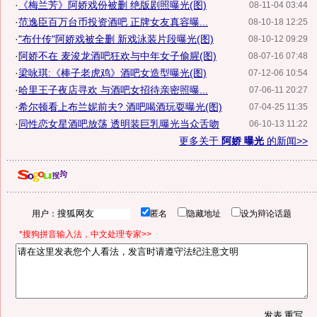
·
《梅兰芳》阿娇戏份被删 绝版剧照曝光(图)
08-11-04 03:44
·
范逸臣百万台币投资酒吧 正牌女友真容曝...
08-10-18 12:25
·
"布什传"阿娇戏被全删 新戏泳装片段曝光(图)
08-10-12 09:29
·
阿娇不在 麦浚龙酒吧狂欢与中年女子偷腥(图)
08-07-16 07:48
·
梁咏琪:《棒子老虎鸡》酒吧女造型曝光(图)
07-12-06 10:54
·
哈里王子夜店寻欢 与酒吧女招待亲密照曝...
07-06-11 20:27
·
希尔顿看上布兰妮前夫? 酒吧喝酒玩耍曝光(图)
07-04-25 11:35
·
同性恋女星酒吧放荡 透明装巨乳曝光当众舌吻
06-10-13 11:22
更多关于
阿娇 曝光
的新闻>>
用户：
匿名
隐藏地址
设为辩论话题
*搜狗拼音输入法，中文处理专家>>