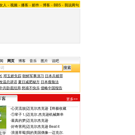
女人
-
视频
-
播客
-
邮件
-
博客
-
BBS
-
我说两句
闻
网页
博客
音乐
图片
说吧
长
邓玉娇失踪
朝鲜军事演习
日本兵赎罪
改温总讲话
夏日减肥秘方
日本瘦脸法
中共卧底结局
慈禧不快乐
侵略中国报告
更多>>
·
心灵流放
|
迈克尔杰克逊【终极收藏
·
①辈子⒈
|
迈克尔.杰克逊机械舞串
·
最真的梦
|
迈克尔杰克逊
·
好奇害死
|
迈克尔杰克逊 Beat it
·
浪漫草莓
|
我的美国偶像---迈克尔.
上学