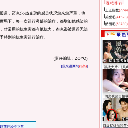
说 吧 排 行
上证指数
(7744
道，迈克尔·杰克逊的感染状况愈来愈严重，他
苏醒吧
(41523)
度塌下，每一次进行鼻部的治疗，都增加他感染的
贴图吧
(68789)
，对常用的抗生素都有抵抗力，杰克逊被逼得无法
最 热 
予特别的抗生素进行治疗。
(责任编辑：ZOYO)
[
我来说两句
(3条)
]
谍战大片-《风
闺房视频自拍
自爆捉奸后恶梦