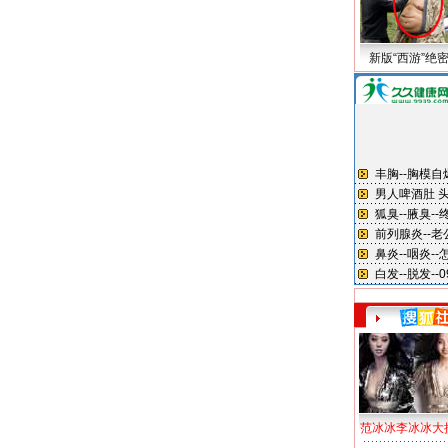
新版“西游”绝
范冰冰李冰冰大