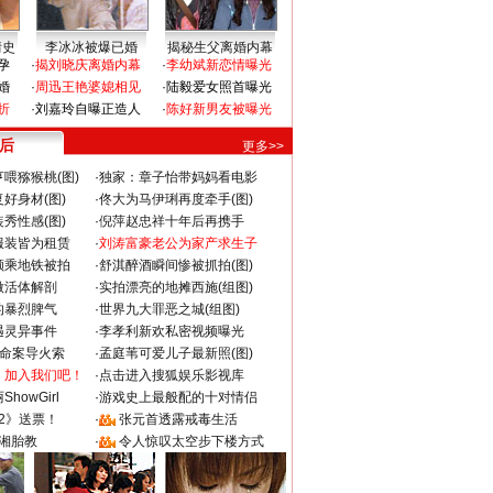
情史
李冰冰被爆已婚
揭秘生父离婚内幕
孕
·
揭刘晓庆离婚内幕
·
李幼斌新恋情曝光
婚
·
周迅王艳婆媳相见
·
陆毅爱女照首曝光
折
·
刘嘉玲自曝正造人
·
陈好新男友被曝光
 后
更多>>
喂猕猴桃(图)
·
独家：章子怡带妈妈看电影
好身材(图)
·
佟大为马伊琍再度牵手(图)
秀性感(图)
·
倪萍赵忠祥十年后再携手
服装皆为租赁
·
刘涛富豪老公为家产求生子
颜乘地铁被拍
·
舒淇醉酒瞬间惨被抓拍(图)
做活体解剖
·
实拍漂亮的地摊西施(组图)
的暴烈脾气
·
世界九大罪恶之城(组图)
遇灵异事件
·
李孝利新欢私密视频曝光
成命案导火索
·
孟庭苇可爱儿子最新照(图)
：加入我们吧！
·
点击进入搜狐娱乐影视库
howGirl
·
游戏史上最般配的十对情侣
2》送票！
·
张元首透露戒毒生活
湘胎教
·
令人惊叹太空步下楼方式