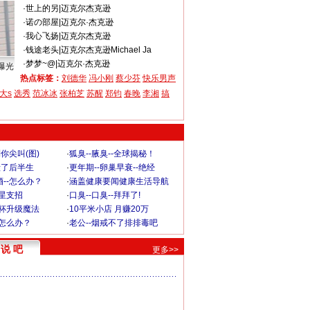
·
世上的另
|
迈克尔杰克逊
·
诺の部屋
|
迈克尔·杰克逊
·
我心飞扬
|
迈克尔杰克逊
·
钱途老头
|
迈克尔杰克逊Michael Ja
·
梦梦~@
|
迈克尔·杰克逊
曝光
热点标签：
刘德华
冯小刚
蔡少芬
快乐男声
大s
选秀
范冰冰
张柏芝
苏醒
郑钧
春晚
李湘
搞
你尖叫(图)
·
狐臭--腋臭--全球揭秘！
毁了后半生
·
更年期--卵巢早衰--绝经
--怎么办？
·
涵盖健康要闻健康生活导航
明星支招
·
口臭--口臭--拜拜了!
罩杯升级魔法
·
10平米小店 月赚20万
-怎么办？
·
老公--烟戒不了排排毒吧
说 吧
更多>>