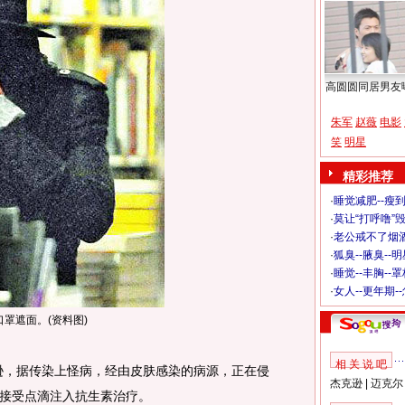
高圆圆同居男友
朱军
赵薇
电影
笑
明星
精彩推荐
·
睡觉减肥--瘦到
·
莫让“打呼噜”
·
老公戒不了烟酒
·
狐臭--腋臭--
·
睡觉--丰胸--
·
女人--更年期-
罩遮面。(资料图)
相 关 说 吧
，据传染上怪病，经由皮肤感染的病源，正在侵
杰克逊
|
迈克尔
接受点滴注入抗生素治疗。