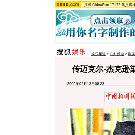
搜狐
ChinaRen
17173
焦点房
娱乐频道
>
八卦频道
>
欧
传迈克尔-杰克逊染
2009年02月13日08:23