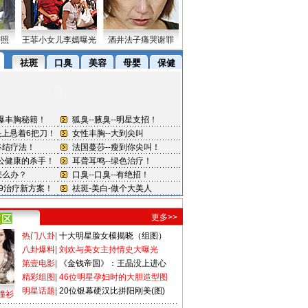
密照
王菲小女儿李嫣曝光
酒井法子痛哭谢罪
更多>>
热门八卦
|
十大明星脸女模揭晓（组图）
八卦爆料
|
刘欢与美女主持情史大曝光
第壹电影
|
《金钱帝国》：王晶没上进心
精彩组图
|
46位明星孕妇时的大胆造型图
明星话题
|
20位银幕硬汉比拼阳刚美(图)
撞衫