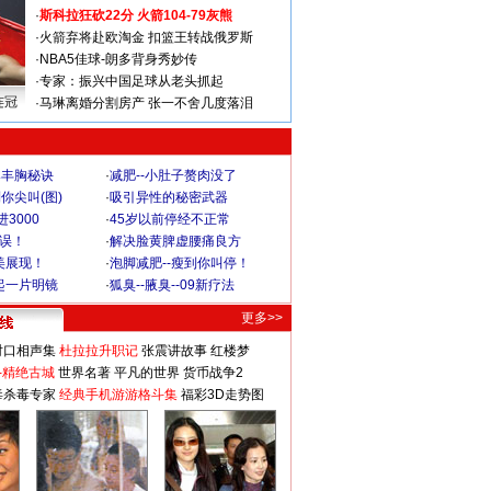
·
斯科拉狂砍22分 火箭104-79灰熊
·
火箭弃将赴欧淘金 扣篮王转战俄罗斯
·
NBA5佳球-朗多背身秀妙传
·
专家：振兴中国足球从老头抓起
连冠
·
马琳离婚分割房产 张一不舍几度落泪
爆丰胸秘诀
·
减肥--小肚子赘肉没了
你尖叫(图)
·
吸引异性的秘密武器
3000
·
45岁以前停经不正常
不误！
·
解决脸黄脾虚腰痛良方
美展现！
·
泡脚减肥--瘦到你叫停！
起一片明镜
·
狐臭--腋臭--09新疗法
更多>>
对口相声集
杜拉拉升职记
张震讲故事
红楼梦
-精绝古城
世界名著
平凡的世界
货币战争2
毒杀毒专家
经典手机游游格斗集
福彩3D走势图