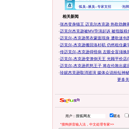
相关新闻
·
张杰变身猫王 迈克尔杰克逊 热歌劲舞
·
迈克尔杰克逊被MV导演起诉 被指版税
·
迈克尔-杰克逊黑衣蒙面现身 遭歌迷包围
·
迈克尔-杰克逊搬回洛杉矶 仍然租住豪
·
传迈克尔-杰克逊得怪病 左眼全盲须换
·
迈克尔-杰克逊变潦倒天王 光顾平价店(
·
迈克尔-杰克逊惹怒王子 将在伦敦出庭应
·
珍妮杰克逊取消巡演 媒体众说纷纭神秘怪
更多
用户：
匿名
*搜狗拼音输入法，中文处理专家>>