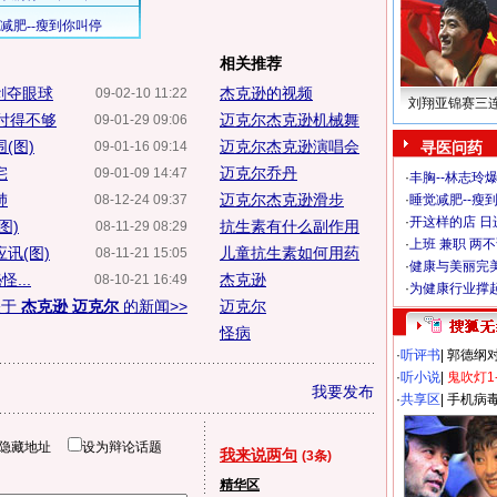
相关推荐
剥夺眼球
杰克逊的视频
09-02-10 11:22
刘翔亚锦赛三
付得不够
迈克尔杰克逊机械舞
09-01-29 09:06
(图)
迈克尔杰克逊演唱会
09-01-16 09:14
寻医问药
宅
迈克尔乔丹
09-01-09 14:47
·
丰胸--林志玲
肺
迈克尔杰克逊滑步
08-12-24 09:37
·
睡觉减肥--瘦到
·
开这样的店 日进
图)
抗生素有什么副作用
08-11-29 08:29
·
上班 兼职 两
讯(图)
儿童抗生素如何用药
08-11-21 15:05
·
健康与美丽完
...
杰克逊
08-10-21 16:49
·
为健康行业撑
关于
杰克逊 迈克尔
的新闻>>
迈克尔
怪病
·
听评书
|
郭德纲
·
听小说
|
鬼吹灯1
我要发布
·
共享区
|
手机病
隐藏地址
设为辩论话题
我来说两句
(3条)
精华区