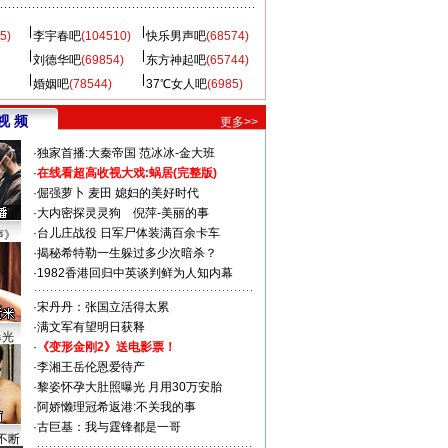
5)
李宇春吧
(104510)
快乐男声吧
(68574)
刘德华吧
(69854)
东方神起吧
(65744)
婚姻吧
(78544)
37℃女人吧
(6985)
视 频
更多>>
·
独家首播:大秦帝国
范冰冰-金大班
·
在线看超高收视大戏:
蜗居(完整版)
·
倔强萝卜
麦田
媳妇的美好时代
·
大内密探灵灵狗
倪萍-美丽的事
·
台儿庄战役 日军尸体装满百余卡车
声》
·
揭秘希特勒一生躲过多少次暗杀？
·
1982香港回归中英谈判鲜为人知内幕
·
宋丹丹：张国立活得太累
·
满文军有望明日获释
曝光
·
《变形金刚2》送电影票！
·
李湘王岳伦恩爱待产
·
黎姿怀孕大肚照曝光 月用30万安胎
·
阿娇懒理冠希返港:不关我的事
·
古巨基：我与霆锋都是一哥
不断