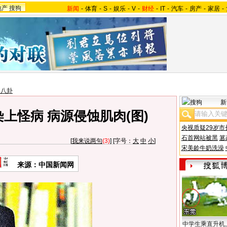
地产
搜狗
新闻
-
体育
-
S
-
娱乐
-
V
-
财经
-
IT
-
汽车
-
房产
-
家居
-
美八卦
新
上怪病 病源侵蚀肌肉(图)
央视质疑29岁市
石首网站被黑
篡
[
我来说两句
(3)
] [字号：
大
中
小
]
宋美龄牛奶洗澡
来源：中国新闻网
中学生乘直升机