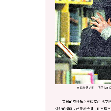
杰克逊逛街时，以巨大的口
昔日的流行乐之王迈克尔·杰克逊
蚀他的肌肉，已蔓延全身，他不得不