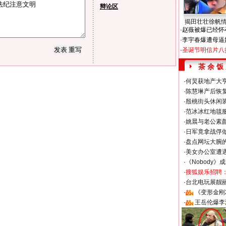
辩论区
揭田壮壮徐帆
·
赵薇被爆已经怀
·
李宇春爆遭母逼
·
圣诞节明信片八
茶 余 饭
·
何炅获地产大亨
·
陈慧琳产后恢复
·
殷桃街头休闲装
·
范冰冰红地毯
·
姚晨与老公素
·
日军竟拿战俘
·
盘点网坛大腕
·
美女办公室遭
·
《Nobody》
·
搜狐娱乐招聘
·
台北电玩展靓丽S
·
《变形金刚
·
王岳伦爆李