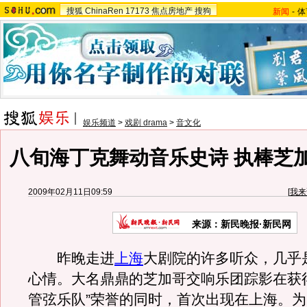
搜狐
ChinaRen
17173
焦点房地产
搜狗
新闻
-
体
娱乐频道
>
戏剧 drama
>
音文化
八旬海丁克舞动音乐史诗 执棒芝
2009年02月11日09:59
[
我来
来源：新民晚报·新民网
昨晚走进
上海
大剧院的许多听众，几乎
心情。大名鼎鼎的芝加哥交响乐团踪影在获
管弦乐队”荣誉的同时，首次出现在上海。