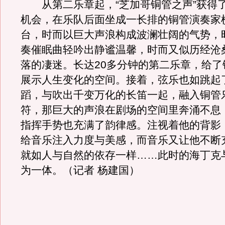
从第二乐章起，“芝加哥铜管之声”获得
机会，在乐队后面坐成一长排的铜管演奏家
台，时而以巨大声浪构成波澜壮阔的气势，
奏催眠曲轻吟出静谧温馨，时而又似历经沧
落的凄迷。长达20多分钟的第二乐章，给了
展示人生变化的空间。接着，弦乐也如跳起
蹈，与吹出千变万化的长笛一起，融入铜管
符，那巨大的声浪在剧场的空间里奔涌不息
指挥手势也充满了韵律感。注视着他的背影
给音乐注入力度与美感，而音乐又让他不断
就如人与自然的依存一样……此时的海丁克
为一体。（记者 杨建国）