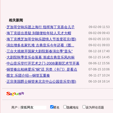
相关新闻
·
芝加哥交响乐团上海行 指挥海丁克喜会儿子
09-02-09 11:53
·
海丁克提出质疑:别随便给年轻人天才大帽
09-02-09 09:43
·
海丁克携芝加哥交响乐团情人节首度莅京(图)
09-02-05 10:33
·
演出增多名家扎堆 古典音乐今年还看《图...
09-02-01 09:03
·
三台大戏掀开国家大剧院新春演出季"盖头"
08-12-18 17:40
·
大剧院秋季音乐会落幕 渐成古典音乐风向标
08-12-15 14:45
·
中山音乐堂打开艺术之门-2008暑期艺术节开幕
08-06-12 15:56
·
铜管奏出柏林爱乐"铜"话 另类《卡门》是看点
07-06-15 10:06
·
图文:乐团介绍—铜管五重奏
06-11-27 10:24
·
正宗美国爵士铜管来北京中山公园音乐堂(图)
06-10-18 16:14
用户：
匿名
隐藏地址
设为辩论话题