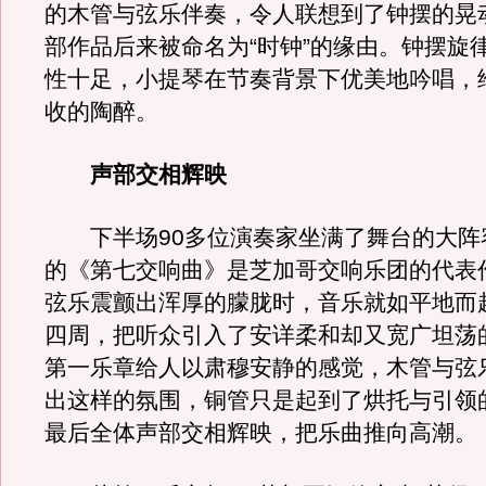
的木管与弦乐伴奏，令人联想到了钟摆的晃
部作品后来被命名为“时钟”的缘由。钟摆旋
性十足，小提琴在节奏背景下优美地吟唱，
收的陶醉。
声部交相辉映
下半场90多位演奏家坐满了舞台的大阵
的《第七交响曲》是芝加哥交响乐团的代表
弦乐震颤出浑厚的朦胧时，音乐就如平地而
四周，把听众引入了安详柔和却又宽广坦荡
第一乐章给人以肃穆安静的感觉，木管与弦
出这样的氛围，铜管只是起到了烘托与引领
最后全体声部交相辉映，把乐曲推向高潮。