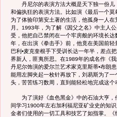
丹尼尔的表演方法大概是天下独一份儿
和偏执狂的表演方法。比如演《最后一个莫
为了体验印第安土著的生活，他孤身一人在
月。1993年，为了解《因父之名》中主人
受，他把自己禁闭在一个牢房般的环境长达数
年，在出演《拳击手》前，他竟在美国前轻
巴利•麦克奎根手下受训长达一年半，差点
界新人，匪夷所思。在1989年的成名作《
丹尼尔饰演的爱尔兰艺术家克里斯蒂•布朗
能用左脚夹起一枚针再放下，刘易斯为了一
头，苦苦练习数周，直到能轻松地完成这个
为了演好《血色黑金》中的石油大亨，
间学习1900年左右加利福尼亚矿业史的知
金者们使用的一切工具和技艺了如指掌。《