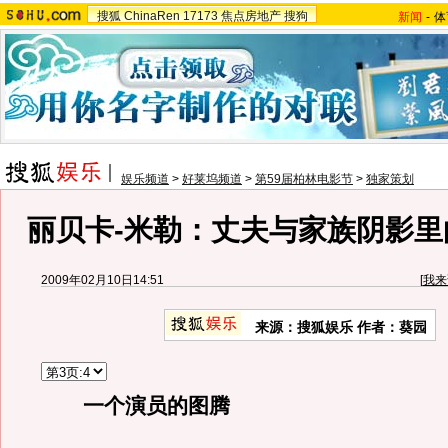
搜狐
ChinaRen
17173
焦点房地产
搜狗
新闻
-
体
娱乐频道
>
好莱坞频道
>
第59届柏林电影节
>
独家策划
丽贝卡-米勒：丈夫与家族阴影里
2009年02月10日14:51
[
我来
来源：搜狐娱乐 作者：葵园
一个演员的图腾