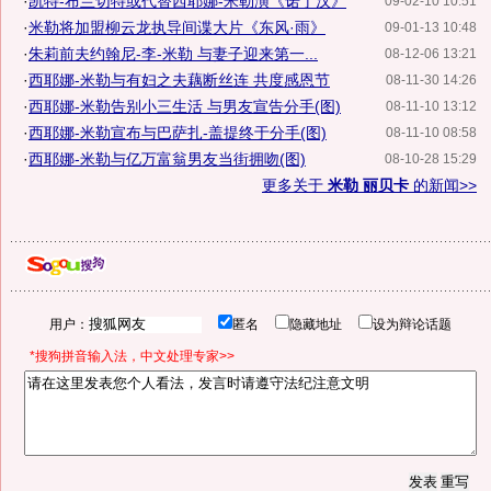
·
凯特-布兰切特或代替西耶娜-米勒演《诺丁汉》
09-02-10 10:51
·
米勒将加盟柳云龙执导间谍大片《东风·雨》
09-01-13 10:48
·
朱莉前夫约翰尼-李-米勒 与妻子迎来第一...
08-12-06 13:21
·
西耶娜-米勒与有妇之夫藕断丝连 共度感恩节
08-11-30 14:26
·
西耶娜-米勒告别小三生活 与男友宣告分手(图)
08-11-10 13:12
·
西耶娜-米勒宣布与巴萨扎-盖提终于分手(图)
08-11-10 08:58
·
西耶娜-米勒与亿万富翁男友当街拥吻(图)
08-10-28 15:29
更多关于
米勒 丽贝卡
的新闻>>
用户：
匿名
隐藏地址
设为辩论话题
*搜狗拼音输入法，中文处理专家>>