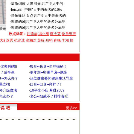
·
啸傲烟霞
|
大道网摘:共产党人中的
·
feicuish
|
中国*人中的著名的16位
·
快乐驿站
|
盘点共产党人中最著名的
·
郭维的bl
|
共产党人中的著名卧底英
·
郭维的bl
|
共产党人中的著名卧底英
曝光
热点标签：
刘德华
冯小刚
蔡少芬
快乐男声
大s
选秀
范冰冰
张柏芝
苏醒
郑钧
春晚
李湘
搞
你尖叫(图)
·
狐臭--腋臭--全球揭秘！
毁了后半生
·
更年期--卵巢早衰--绝经
--怎么办？
·
涵盖健康要闻健康生活导航
明星支招
·
口臭--口臭--拜拜了!
罩杯升级魔法
·
10平米小店 月赚20万
-怎么办？
·
老公--烟戒不了排排毒吧
说 吧
更多>>