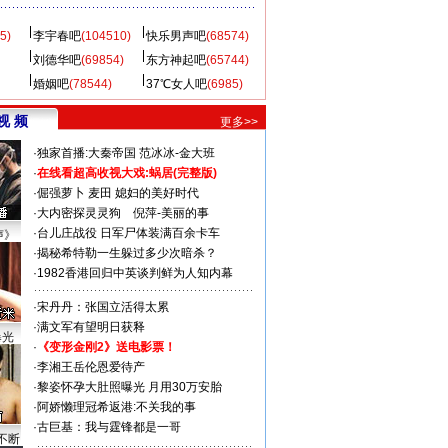
5)
李宇春吧
(104510)
快乐男声吧
(68574)
刘德华吧
(69854)
东方神起吧
(65744)
婚姻吧
(78544)
37℃女人吧
(6985)
视 频
更多>>
·
独家首播:大秦帝国
范冰冰-金大班
·
在线看超高收视大戏:
蜗居(完整版)
·
倔强萝卜
麦田
媳妇的美好时代
·
大内密探灵灵狗
倪萍-美丽的事
·
台儿庄战役 日军尸体装满百余卡车
声》
·
揭秘希特勒一生躲过多少次暗杀？
·
1982香港回归中英谈判鲜为人知内幕
·
宋丹丹：张国立活得太累
·
满文军有望明日获释
曝光
·
《变形金刚2》送电影票！
·
李湘王岳伦恩爱待产
·
黎姿怀孕大肚照曝光 月用30万安胎
·
阿娇懒理冠希返港:不关我的事
·
古巨基：我与霆锋都是一哥
不断