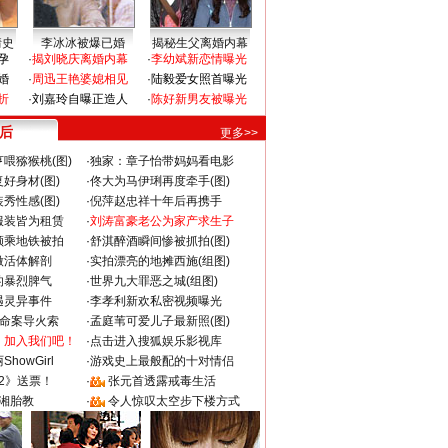
情史
李冰冰被爆已婚
揭秘生父离婚内幕
孕
·
揭刘晓庆离婚内幕
·
李幼斌新恋情曝光
婚
·
周迅王艳婆媳相见
·
陆毅爱女照首曝光
折
·
刘嘉玲自曝正造人
·
陈好新男友被曝光
 后
更多>>
喂猕猴桃(图)
·
独家：章子怡带妈妈看电影
好身材(图)
·
佟大为马伊琍再度牵手(图)
秀性感(图)
·
倪萍赵忠祥十年后再携手
服装皆为租赁
·
刘涛富豪老公为家产求生子
颜乘地铁被拍
·
舒淇醉酒瞬间惨被抓拍(图)
做活体解剖
·
实拍漂亮的地摊西施(组图)
的暴烈脾气
·
世界九大罪恶之城(组图)
遇灵异事件
·
李孝利新欢私密视频曝光
成命案导火索
·
孟庭苇可爱儿子最新照(图)
：加入我们吧！
·
点击进入搜狐娱乐影视库
howGirl
·
游戏史上最般配的十对情侣
2》送票！
·
张元首透露戒毒生活
湘胎教
·
令人惊叹太空步下楼方式