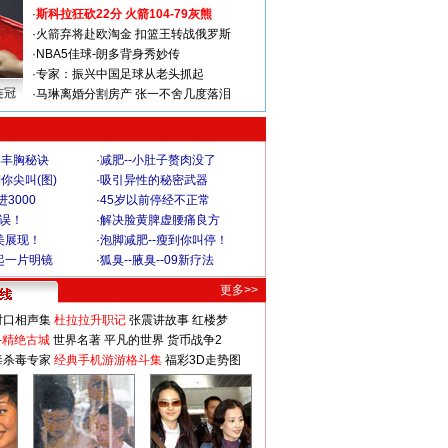
·
斯科拉狂砍22分 火箭104-79灰熊
·
火箭弃将赴欧淘金 扣篮王转战俄罗斯
·
NBA5佳球-朗多背身秀妙传
·
专家：振兴中国足球从老头抓起
连冠
·
马琳离婚分割房产 张一不舍几度落泪
爆丰胸秘诀
·
减肥--小肚子赘肉没了
你尖叫(图)
·
吸引异性的秘密武器
3000
·
45岁以前停经不正常
不误！
·
解决脸黄脾虚腰痛良方
美展现！
·
泡脚减肥--瘦到你叫停！
起一片明镜
·
狐臭--腋臭--09新疗法
更多>>
对口相声集
杜拉拉升职记
张震讲故事
红楼梦
-精绝古城
世界名著
平凡的世界
货币战争2
毒杀毒专家
经典手机游游格斗集
福彩3D走势图