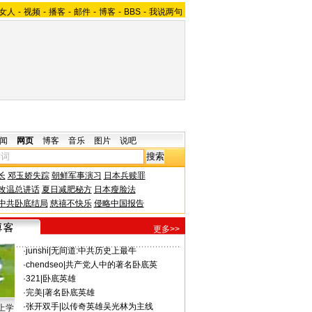
女人
-
视频
-
播客
-
邮件
-
博客
-
BBS
-
我说两句
闻
网页
博客
音乐
图片
说吧
长
邓玉娇失踪
朝鲜军事演习
日本兵赎罪
改温总讲话
夏日减肥秘方
日本瘦脸法
中共卧底结局
慈禧不快乐
侵略中国报告
更多>>
·
junshi
|
无间道:中共历史上最牛
·
chendseo
|
共产党人中的著名卧底英
·
321
|
卧底英雄
·
完美
|
著名卧底英雄
·
张开双手
|
以传奇英雄吴光林为主线
上学