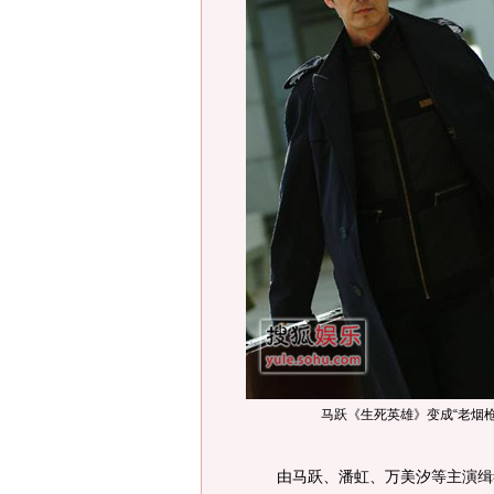
马跃《生死英雄》变成“老烟枪
由马跃、潘虹、万美汐等主演缉毒