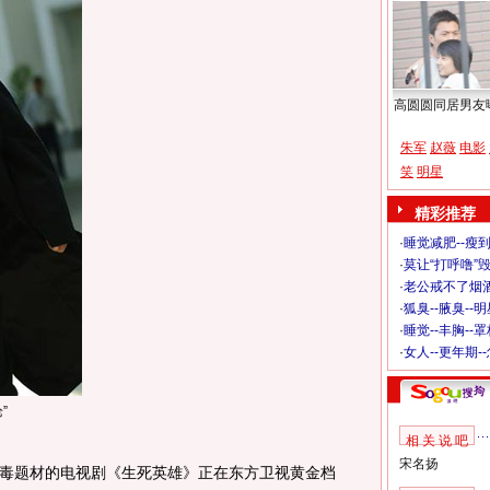
高圆圆同居男友
朱军
赵薇
电影
笑
明星
精彩推荐
·
睡觉减肥--瘦到
·
莫让“打呼噜”
·
老公戒不了烟酒
·
狐臭--腋臭--
·
睡觉--丰胸--
·
女人--更年期-
”
相 关 说 吧
宋名扬
题材的电视剧《生死英雄》正在东方卫视黄金档