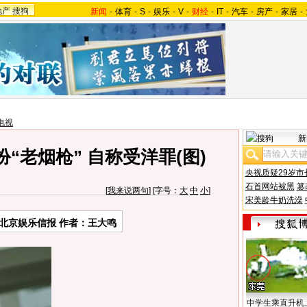
地产
搜狗
新闻
-
体育
-
S
-
娱乐
-
V
-
财经
-
IT
-
汽车
-
房产
-
家居
-
电视
新
“老烟枪” 自称受洋罪(图)
央视质疑29岁市
石首网站被黑
篡
[
我来说两句
] [字号：
大
中
小
]
宋美龄牛奶洗澡
北京娱乐信报 作者：王大鸣
中学生乘直升机