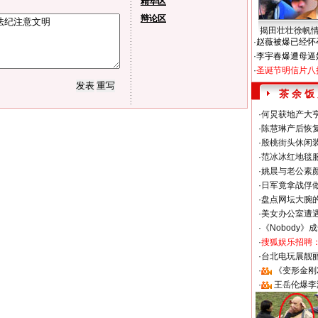
精华区
辩论区
揭田壮壮徐帆
·
赵薇被爆已经怀
·
李宇春爆遭母逼
·
圣诞节明信片八
茶 余 饭
·
何炅获地产大亨
·
陈慧琳产后恢复
·
殷桃街头休闲装
·
范冰冰红地毯
·
姚晨与老公素
·
日军竟拿战俘
·
盘点网坛大腕
·
美女办公室遭
·
《Nobody》
·
搜狐娱乐招聘
·
台北电玩展靓丽S
·
《变形金刚
·
王岳伦爆李