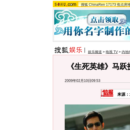
搜狐
ChinaRen
17173
焦点房
娱乐频道
>
电视 TV
>
内地
《生死英雄》马跃扮
2009年02月10日09:53
来源：