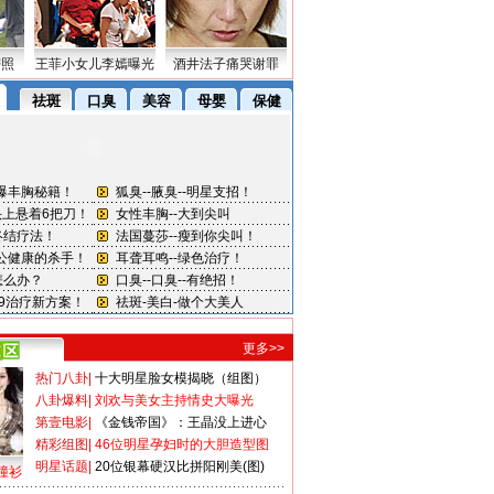
密照
王菲小女儿李嫣曝光
酒井法子痛哭谢罪
更多>>
热门八卦
|
十大明星脸女模揭晓（组图）
八卦爆料
|
刘欢与美女主持情史大曝光
第壹电影
|
《金钱帝国》：王晶没上进心
精彩组图
|
46位明星孕妇时的大胆造型图
明星话题
|
20位银幕硬汉比拼阳刚美(图)
撞衫