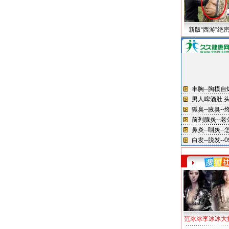
新版“西游”绝
范冰冰李冰冰大