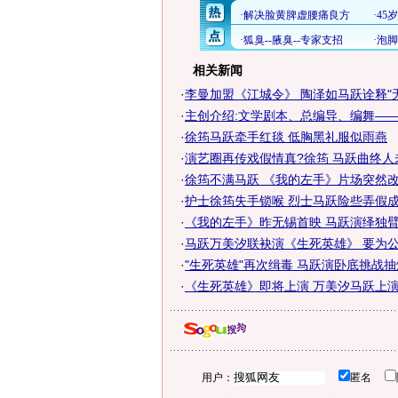
相关新闻
·
李曼加盟《江城令》 陶泽如马跃诠释"
·
主创介绍:文学剧本、总编导、编舞—
·
徐筠马跃牵手红毯 低胸黑礼服似雨燕
·
演艺圈再传戏假情真?徐筠 马跃曲终人
·
徐筠不满马跃 《我的左手》片场突然
·
护士徐筠失手锁喉 烈士马跃险些弄假成
·
《我的左手》昨无锡首映 马跃演绎独臂英
·
马跃万美汐联袂演《生死英雄》 要为公安
·
"生死英雄"再次缉毒 马跃演卧底挑战
·
《生死英雄》即将上演 万美汐马跃上演生
用户：
匿名