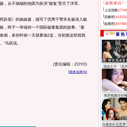
扬，从不抽烟的他因为扮演“烟鬼”受尽了洋罪。
说 吧 排 行
上证指数
(7744
苏醒吧
(41523)
卧底》的姊妹篇，描写了优秀干警宋名扬深入贩
贴图吧
(68789)
验，终于一举端掉一个国际贩毒集团的故事。“最
最 热 
条烟，多的时候一天就要抽2盒，当初接这部戏我
。”马跃说。
(责任编辑：ZOYO)
谍战大片-《风
[
我来说两句
]
闺房视频自拍
自爆捉奸后恶梦