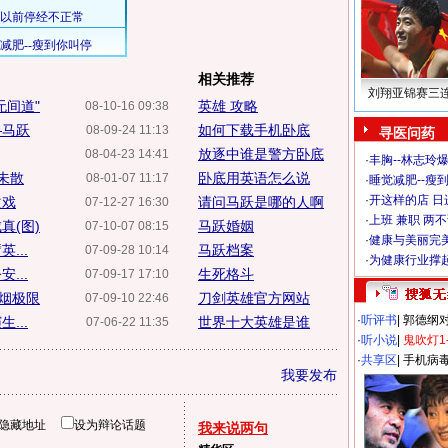
相关推荐
刘翔亚锦赛三
无间道"
英雄 攻略
08-10-16 09:38
—马跃
如何下载手机卧底
08-09-24 11:13
寻医问药
放逐中谁是警方卧底
08-04-23 14:41
·
丰胸--林志玲
未散
卧底用英语怎么说
08-01-07 11:17
·
睡觉减肥--瘦到
·
开这样的店 日进
改戏
请问马跃是哪的人啊
07-12-27 16:30
·
上班 兼职 两
真(图)
马跃婚姻
07-10-07 08:15
·
健康与美丽完
...
马跃档案
07-09-28 10:14
·
为健康行业撑
...
生死格斗
07-09-17 17:10
抽烟极限
刀剑英雄官方网站
07-09-10 22:46
·
听评书
|
郭德纲
...
世界十大英雄是谁
07-06-22 11:35
·
听小说
|
鬼吹灯1
·
共享区
|
手机病
我要发布
隐藏地址
设为辩论话题
我来说两句