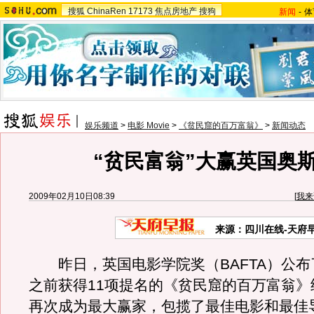
搜狐
ChinaRen
17173
焦点房地产
搜狗
新闻
-
体
娱乐频道
>
电影 Movie
>
《贫民窟的百万富翁》
>
新闻动态
“贫民富翁”大赢英国奥
2009年02月10日08:39
[
我来
来源：四川在线-天府
昨日，英国电影学院奖（BAFTA）公布
之前获得11项提名的《贫民窟的百万富翁》
再次成为最大赢家，包揽了最佳电影和最佳