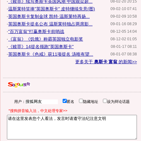
·
《赎罪》续写奥斯卡英国风潮 中国观众超...
08-02-20 20:15
·
温斯莱特笑捧"英国奥斯卡" 皮特继续失意(图)
09-02-10 07:41
·
英国奥斯卡复制金球 凯特·温斯莱特再扬...
09-02-09 10:58
·
英国奥斯卡提名公布 温斯莱特独占两席影...
09-01-16 08:29
·
"百万富翁"打赢奥斯卡前哨战
08-12-05 14:04
·
《富翁》《饥饿》称霸英国独立电影奖
08-12-02 01:05
·
《赎罪》14提名领跑"英国奥斯卡"
08-01-17 08:11
·
英国奥斯卡《色戒》获11项提名 汤唯有望...
08-01-07 08:38
更多关于
奥斯卡 富翁
的新闻>>
用户：
匿名
隐藏地址
设为辩论话题
*搜狗拼音输入法，中文处理专家>>