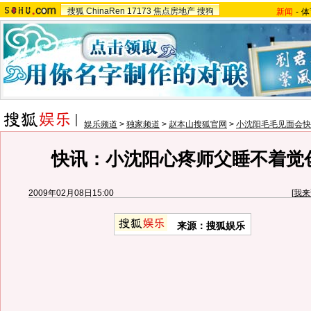
搜狐
ChinaRen
17173
焦点房地产
搜狗
新闻
-
体
娱乐频道
>
独家频道
>
赵本山搜狐官网
>
小沈阳毛毛见面会快
快讯：小沈阳心疼师父睡不着觉
2009年02月08日15:00
[
我来
来源：搜狐娱乐