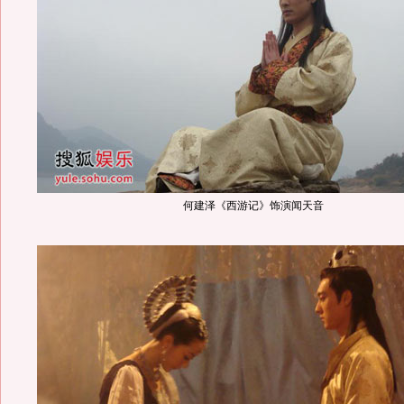
何建泽《西游记》饰演闻天音