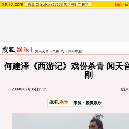
搜狐
ChinaRen
17173
焦点房地产
搜狗
新闻
-
体
娱乐频道
>
电视 TV
>
内地电视
何建泽《西游记》戏份杀青 闻天
刚
2009年02月06日15:25
[
我来
来源：搜狐娱乐