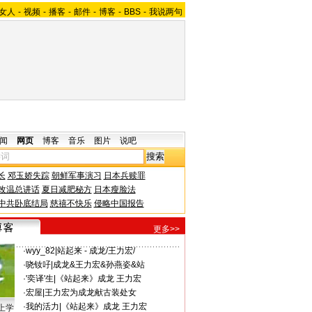
女人
-
视频
-
播客
-
邮件
-
博客
-
BBS
-
我说两句
闻
网页
博客
音乐
图片
说吧
长
邓玉娇失踪
朝鲜军事演习
日本兵赎罪
改温总讲话
夏日减肥秘方
日本瘦脸法
中共卧底结局
慈禧不快乐
侵略中国报告
更多>>
·
wyy_82
|
站起来 - 成龙/王力宏/
·
哓钕吇
|
成龙&王力宏&孙燕姿&站
·
'奕译'生
|
《站起来》成龙 王力宏
·
宏屋
|
王力宏为成龙献古装处女
·
我的活力
|
《站起来》成龙 王力宏
上学