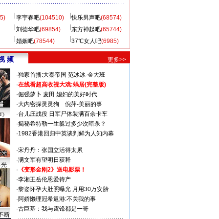
5)
李宇春吧
(104510)
快乐男声吧
(68574)
刘德华吧
(69854)
东方神起吧
(65744)
婚姻吧
(78544)
37℃女人吧
(6985)
视 频
更多>>
·
独家首播:大秦帝国
范冰冰-金大班
·
在线看超高收视大戏:
蜗居(完整版)
·
倔强萝卜
麦田
媳妇的美好时代
·
大内密探灵灵狗
倪萍-美丽的事
·
台儿庄战役 日军尸体装满百余卡车
声》
·
揭秘希特勒一生躲过多少次暗杀？
·
1982香港回归中英谈判鲜为人知内幕
·
宋丹丹：张国立活得太累
·
满文军有望明日获释
曝光
·
《变形金刚2》送电影票！
·
李湘王岳伦恩爱待产
·
黎姿怀孕大肚照曝光 月用30万安胎
·
阿娇懒理冠希返港:不关我的事
·
古巨基：我与霆锋都是一哥
不断