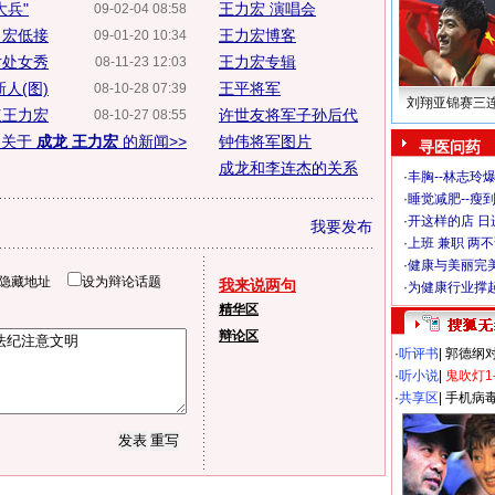
大兵"
王力宏 演唱会
09-02-04 08:58
力宏低接
王力宏博客
09-01-20 10:34
片处女秀
王力宏专辑
08-11-23 12:03
人(图)
王平将军
08-10-28 07:39
刘翔亚锦赛三
点王力宏
许世友将军子孙后代
08-10-27 08:55
多关于
成龙 王力宏
的新闻>>
钟伟将军图片
寻医问药
成龙和李连杰的关系
·
丰胸--林志玲
·
睡觉减肥--瘦到
·
开这样的店 日进
我要发布
·
上班 兼职 两
·
健康与美丽完
隐藏地址
设为辩论话题
我来说两句
·
为健康行业撑
精华区
辩论区
·
听评书
|
郭德纲
·
听小说
|
鬼吹灯1
·
共享区
|
手机病