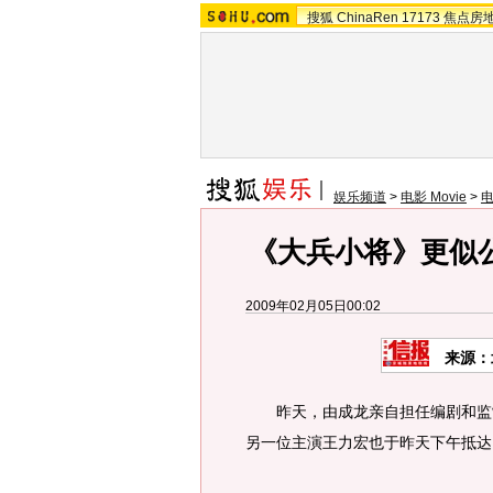
搜狐
ChinaRen
17173
焦点房
娱乐频道
>
电影 Movie
>
《大兵小将》更似
2009年02月05日00:02
来源：
昨天，由成龙亲自担任编剧和监制
另一位主演王力宏也于昨天下午抵达