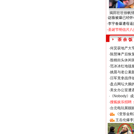
揭田壮壮徐帆
·
赵薇被爆已经怀
·
李宇春爆遭母逼
·
圣诞节明信片八
茶 余 饭
·
何炅获地产大亨
·
陈慧琳产后恢复
·
殷桃街头休闲装
·
范冰冰红地毯
·
姚晨与老公素
·
日军竟拿战俘
·
盘点网坛大腕
·
美女办公室遭
·
《Nobody》
·
搜狐娱乐招聘
·
台北电玩展靓丽S
·
《变形金刚
·
王岳伦爆李