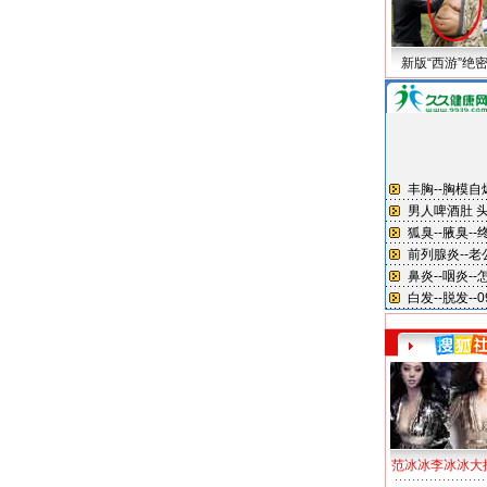
新版“西游”绝
范冰冰李冰冰大