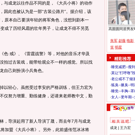
与成龙以往作品不同的是，《大兵小将》的动作
，因此也被认为是一部“古装公路片”。据介绍，该
作，原本自己要演年轻的将军角色，没想到剧本一
，变成了历经风霜的壮年男子，让成龙不得不另觅
高圆圆同居男友
朱军
赵薇
电影
笑
明星
色·戒》、《雷霆战警》等，对他的音乐才华及
精彩推荐
没拍过古装戏，能带给观众不一样的感觉。所以找
·
睡觉减肥--瘦到
龙自己则扮演小兵角色。
·
莫让“打呼噜”
·
老公戒不了烟酒
·
狐臭--腋臭--
以轻心。虽然受过李安的严格训练，但王力宏为
·
睡觉--丰胸--
不仅努力增重、勤练健身，还请来老师教中文，勤
·
女人--更年期-
，导演起用了新人导演丁晟，而去年7月与成龙
相 关 说 吧
成龙
|
王力宏
也将加盟《大兵小将》。另外，此前盛传范冰冰将