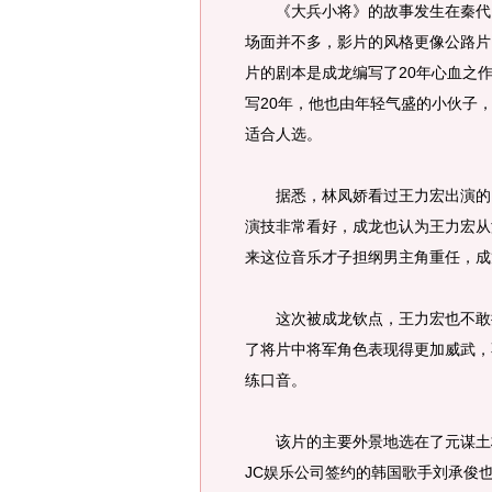
《大兵小将》的故事发生在秦代，
场面并不多，影片的风格更像公路片
片的剧本是成龙编写了20年心血之
写20年，他也由年轻气盛的小伙子
适合人选。
据悉，林凤娇看过王力宏出演的《
演技非常看好，成龙也认为王力宏从
来这位音乐才子担纲男主角重任，成
这次被成龙钦点，王力宏也不敢掉
了将片中将军角色表现得更加威武，
练口音。
该片的主要外景地选在了元谋土林
JC娱乐公司签约的韩国歌手刘承俊