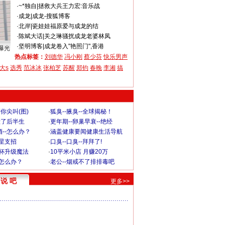
·
~*独自
|
拯救大兵王力宏:音乐战
·
成龙
|
成龙-搜狐博客
·
北岸
|
瓷娃娃福原爱与成龙的结
·
陈斌大话
|
关之琳骚扰成龙老婆林凤
·
坚明博客
|
成龙卷入"艳照门",香港
曝光
热点标签：
刘德华
冯小刚
蔡少芬
快乐男声
大s
选秀
范冰冰
张柏芝
苏醒
郑钧
春晚
李湘
搞
你尖叫(图)
·
狐臭--腋臭--全球揭秘！
毁了后半生
·
更年期--卵巢早衰--绝经
--怎么办？
·
涵盖健康要闻健康生活导航
明星支招
·
口臭--口臭--拜拜了!
罩杯升级魔法
·
10平米小店 月赚20万
-怎么办？
·
老公--烟戒不了排排毒吧
说 吧
更多>>