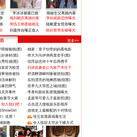
情史
李冰冰被爆已婚
揭秘生父离婚内幕
孕
·
揭刘晓庆离婚内幕
·
李幼斌新恋情曝光
婚
·
周迅王艳婆媳相见
·
陆毅爱女照首曝光
折
·
刘嘉玲自曝正造人
·
陈好新男友被曝光
 后
更多>>
喂猕猴桃(图)
·
独家：章子怡带妈妈看电影
好身材(图)
·
佟大为马伊琍再度牵手(图)
秀性感(图)
·
倪萍赵忠祥十年后再携手
服装皆为租赁
·
刘涛富豪老公为家产求生子
颜乘地铁被拍
·
舒淇醉酒瞬间惨被抓拍(图)
做活体解剖
·
实拍漂亮的地摊西施(组图)
的暴烈脾气
·
世界九大罪恶之城(组图)
遇灵异事件
·
李孝利新欢私密视频曝光
成命案导火索
·
孟庭苇可爱儿子最新照(图)
：加入我们吧！
·
点击进入搜狐娱乐影视库
howGirl
·
游戏史上最般配的十对情侣
2》送票！
·
张元首透露戒毒生活
湘胎教
·
令人惊叹太空步下楼方式