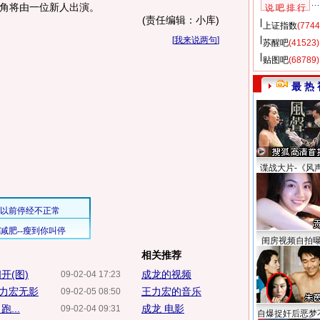
主角将由一位新人出演。
说 吧 排 行
(责任编辑：小库)
上证指数
(7744
[
我来说两句
]
苏醒吧
(41523)
贴图吧
(68789)
最 热 
谍战大片-《风
闺房视频自拍
相关推荐
开(图)
成龙的视频
09-02-04 17:23
力宏无影
王力宏的音乐
09-02-05 08:50
...
成龙 电影
09-02-04 09:31
自爆捉奸后恶梦