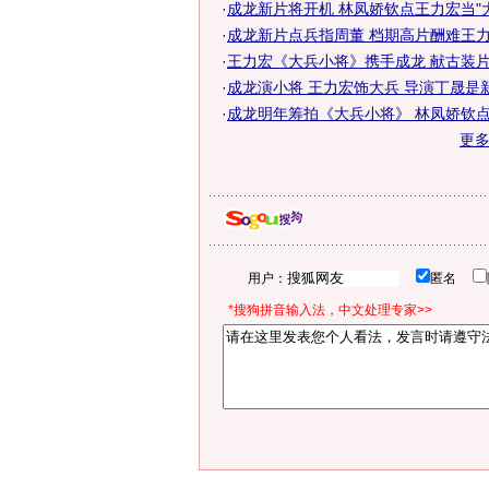
·
成龙新片将开机 林凤娇钦点王力宏当"
·
成龙新片点兵指周董 档期高片酬难王
·
王力宏《大兵小将》携手成龙 献古装
·
成龙演小将 王力宏饰大兵 导演丁晟是新
·
成龙明年筹拍《大兵小将》 林凤娇钦
更
用户：
匿名
*搜狗拼音输入法，中文处理专家>>