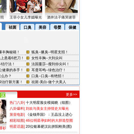
密照
王菲小女儿李嫣曝光
酒井法子痛哭谢罪
更多>>
热门八卦
|
十大明星脸女模揭晓（组图）
八卦爆料
|
刘欢与美女主持情史大曝光
第壹电影
|
《金钱帝国》：王晶没上进心
精彩组图
|
46位明星孕妇时的大胆造型图
明星话题
|
20位银幕硬汉比拼阳刚美(图)
撞衫