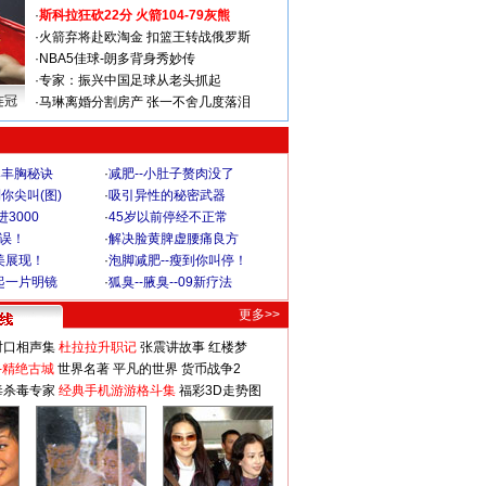
·
斯科拉狂砍22分 火箭104-79灰熊
·
火箭弃将赴欧淘金 扣篮王转战俄罗斯
·
NBA5佳球-朗多背身秀妙传
·
专家：振兴中国足球从老头抓起
连冠
·
马琳离婚分割房产 张一不舍几度落泪
爆丰胸秘诀
·
减肥--小肚子赘肉没了
你尖叫(图)
·
吸引异性的秘密武器
3000
·
45岁以前停经不正常
不误！
·
解决脸黄脾虚腰痛良方
美展现！
·
泡脚减肥--瘦到你叫停！
起一片明镜
·
狐臭--腋臭--09新疗法
更多>>
对口相声集
杜拉拉升职记
张震讲故事
红楼梦
-精绝古城
世界名著
平凡的世界
货币战争2
毒杀毒专家
经典手机游游格斗集
福彩3D走势图