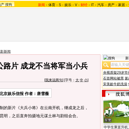
地产
搜狗
新闻
-
体育
-
S
-
娱乐
-
V
-
财经
-
IT
-
汽车
-
房产
-
家居
-
电影新闻
新
公路片 成龙不当将军当小兵
央视质疑29岁市
石首网站被黑
篡
[
我来说两句
] [字号：
大
中
小
]
宋美龄牛奶洗澡
北京娱乐信报 作者：唐雪薇
的新片《大兵小将》在云南开机，继成龙之后，
昆明，之后直奔拍摄地元谋土林与剧组会合。
中学生乘直升机