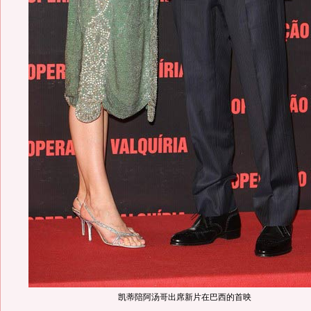
凯蒂陪阿汤哥出席新片在巴西的首映