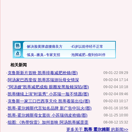
相关新闻
·
克鲁斯新片首映 凯蒂排毒减肥抢镜(图)
09-01-22 09:29
·
阿汤家巴西度假 凯蒂苏瑞游玩母女情深
09-02-04 17:14
·
"阿汤嫂"凯蒂减肥成痴 眼圈发黑脸颊深陷(图)
09-02-04 10:18
·
凯蒂继续上演"时装秀" 小苏瑞一脸不情愿(图)
09-02-04 09:46
·
克鲁斯一家三口巴西享天伦 凯蒂着装出位(图)
09-02-03 10:17
·
凯蒂-霍尔姆斯代言知名品牌 新广告中玩火(图)
09-01-16 10:56
·
凯蒂-霍尔姆斯母女逛街 小苏瑞俏皮抢镜(图)
08-11-25 10:00
·
组图:《热带惊雷》加州首映 阿汤凯蒂腻歪歪
08-08-12 15:32
更多关于
凯蒂 霍尔姆斯
的新闻>>