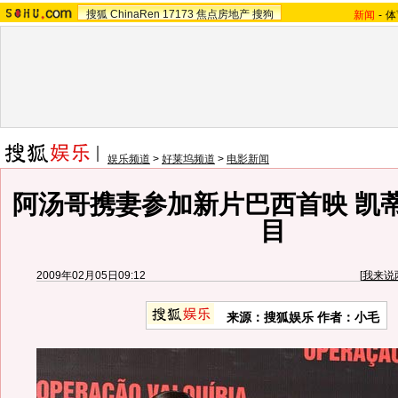
搜狐
ChinaRen
17173
焦点房地产
搜狗
新闻
-
体
娱乐频道
>
好莱坞频道
>
电影新闻
阿汤哥携妻参加新片巴西首映 凯
目
2009年02月05日09:12
[
我来说
来源：搜狐娱乐 作者：小毛