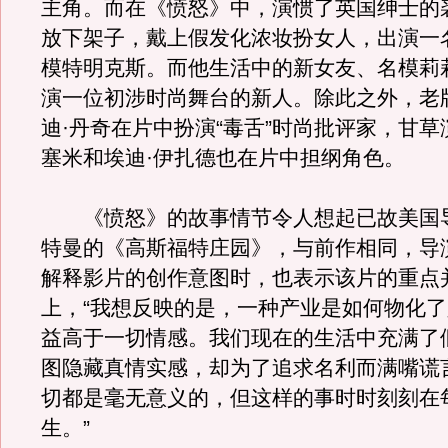
主角。而在《愤怒》中，演惯了英国绅士的
放下架子，戴上假发化浓妆扮女人，出演一
模特明克斯。而他生活中的新女友、名模莉
演一位初涉时尚舞台的新人。除此之外，老
迪·丹奇在片中扮演“毒舌”时尚批评家，甘草
塞米和埃迪·伊扎德也在片中担纲角色。
《愤怒》的故事情节令人想起已故美国导
特曼的《高斯福特庄园》，与前作相同，导
解释影片的创作意图时，也表示该片的重点
上，“我想反映的是，一种产业是如何物化
益高于一切情感。我们现在的生活中充满了
图隐藏真情实感，却为了追求名利而满嘴谎
切都是毫无意义的，但这样的事时时刻刻在
生。”