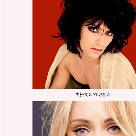
男扮女装的裘德·洛