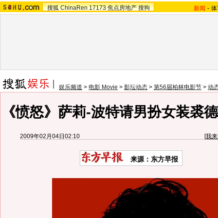
搜狐
ChinaRen
17173
焦点房地产
搜狗
新闻
-
体
娱乐频道
>
电影 Movie
>
影坛动态
>
第56届柏林电影节
>
动
《愤怒》萨莉-波特请男扮女装裘德-
2009年02月04日02:10
[
我来
来源：东方早报