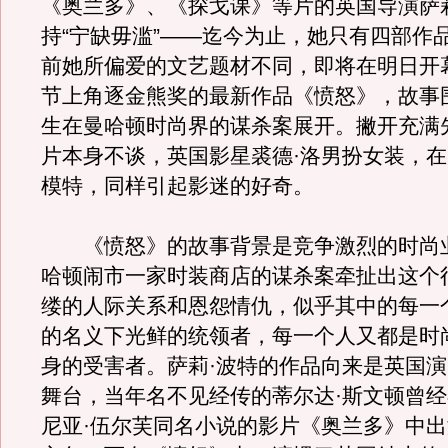
《奥兰多》、《探戈课》等片的英国导演萨
持“宁缺毋滥”——迄今为止，她只有四部作
前她所偏爱的文艺题材不同，即将在明日开
节上角逐金熊奖的最新作品《愤怒》，故事
生在曼哈顿时尚界的谋杀案展开。撇开充满
片本身不谈，英国影星裘德·洛男扮女装，
模特，同样引起影迷的好奇。
《愤怒》的故事背景是竞争激烈的时尚
哈顿闹市一家时装商店的谋杀案牵扯出这个
缕的人际关系和恩怨情仇，似乎其中的每一
的名义下光鲜的统领者，每一个人又都是时
身的受害者。萨莉·波特的作品向来是英国
舞台，当年名不见经传的蒂尔达·斯文顿曾
尼亚·伍尔芙同名小说的影片《奥兰多》中