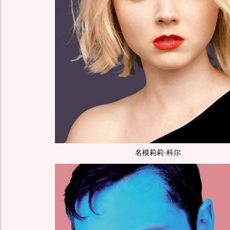
名模莉莉·科尔