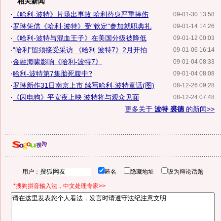
相关新闻
·
《哈利-波特》片场出事故 哈利替身严重摔伤
09-01-30 13:58
·
罗琳凭借《哈利-波特》受"钦定"参加就职典礼
09-01-14 14:26
·
《哈利-波特与混血王子》在美国分级被降低
09-01-12 00:03
·
"哈利"留须接受采访 《哈利 波特7》2月开拍
09-01-06 16:14
·
金融海啸影响《哈利-波特7》
09-01-04 08:33
·
哈利-波特第7集胎死腹中?
09-01-04 08:08
·
罗琳新作31日南京上市 续写哈利-波特童话(图)
08-12-26 09:28
·
《闪电狗》平安夜上映 波特将与观众见面
08-12-24 07:48
更多关于
波特 裘德
的新闻>>
用户：
匿名
隐藏地址
设为辩论话题
*搜狗拼音输入法，中文处理专家>>