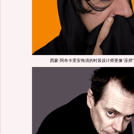
西蒙·阿布卡里安饰演的时装设计师更像“巫师”