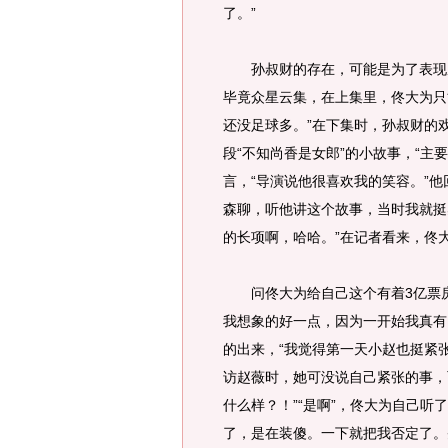
了。”
孙叔财的存在，可能是为了表现反
毕竟众星云集，在上集里，佟大为只
还没足球多。”在下集时，孙叔财的
段“不知尚香是女郎”的小故事，“主
言，“导演说他很喜欢我的笑容。”
森聊，听他讲这个故事，当时我就挺
的长项啊，哈哈。”在记者看来，佟
问佟大为给自己这个有着3亿票房的
我想象的好一点，因为一开始我真有
的出来，“我觉得第一天小赵也挺紧
访赵薇时，她可没说自己紧张的事，
什么样？！”“是啊”，佟大为自己听
了，是在装傻。一下就把我否定了。