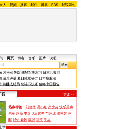
女人
-
视频
-
播客
-
邮件
-
博客
-
BBS
-
我说两句
闻
网页
博客
音乐
图片
说吧
长
邓玉娇失踪
朝鲜军事演习
日本兵赎罪
改温总讲话
夏日减肥秘方
日本瘦脸法
中共卧底结局
慈禧不快乐
侵略中国报告
更多>>
热点标签：
刘德华
冯小刚
蔡少芬
快乐男声
朱军
赵薇
电影
大s
选秀
范冰冰
张柏芝
苏
醒
郑钧
春晚
李湘
搞笑
明星
上学