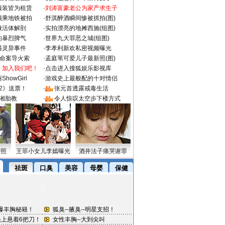
服装皆为租赁
·
刘涛富豪老公为家产求生子
颜乘地铁被拍
·
舒淇醉酒瞬间惨被抓拍(图)
做活体解剖
·
实拍漂亮的地摊西施(组图)
的暴烈脾气
·
世界九大罪恶之城(组图)
遇灵异事件
·
李孝利新欢私密视频曝光
成命案导火索
·
孟庭苇可爱儿子最新照(图)
：加入我们吧！
·
点击进入搜狐娱乐影视库
howGirl
·
游戏史上最般配的十对情侣
2》送票！
·
张元首透露戒毒生活
湘胎教
·
令人惊叹太空步下楼方式
密照
王菲小女儿李嫣曝光
酒井法子痛哭谢罪