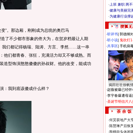
·
上班 兼职 两
·
健康与美丽完
·
为健康行业撑
变”。那边厢，刚刚成为总统的奥巴马
·
听评书
|
郭德纲
边，塑造了不少都市形象的佟大为，在贺岁档最让人期
·
听小说
|
鬼吹灯1
·
共享区
|
手机病
戏。我们都记得杨瑞、陆涛、方言、李然……这一串
：他们都青春、张狂，充满活力却又不够成熟。而
装造型饰演憨憨傻傻的孙叔财。他的改变，能成功
揭田壮壮徐帆
演：我到底该傻成什么样？
·
赵薇被爆已经怀
·
李宇春爆遭母逼
·
圣诞节明信片八
茶 余 饭
·
何炅获地产大亨
·
陈慧琳产后恢复
·
殷桃街头休闲装