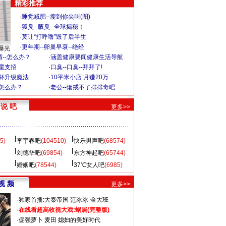
精彩推荐
·
睡觉减肥--瘦到你尖叫(图)
·
狐臭--腋臭--全球揭秘！
·
莫让“打呼噜”毁了后半生
·
更年期--卵巢早衰--绝经
曝光
--怎么办？
·
涵盖健康要闻健康生活导航
明星支招
·
口臭--口臭--拜拜了!
罩杯升级魔法
·
10平米小店 月赚20万
-怎么办？
·
老公--烟戒不了排排毒吧
说 吧
更多>>
5)
李宇春吧
(104510)
快乐男声吧
(68574)
刘德华吧
(69854)
东方神起吧
(65744)
婚姻吧
(78544)
37℃女人吧
(6985)
视 频
更多>>
·
独家首播:大秦帝国
范冰冰-金大班
·
在线看超高收视大戏:
蜗居(完整版)
·
倔强萝卜
麦田
媳妇的美好时代