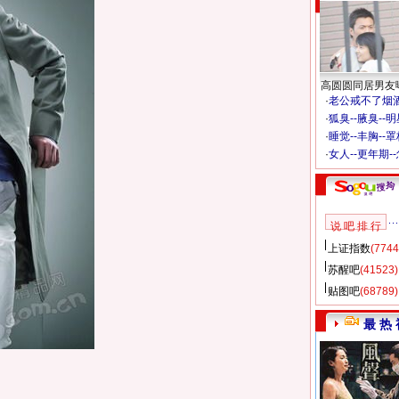
高圆圆同居男友
·
老公戒不了烟酒
·
狐臭--腋臭--
·
睡觉--丰胸--
·
女人--更年期-
说 吧 排 行
上证指数
(7744
苏醒吧
(41523)
贴图吧
(68789)
最 热 