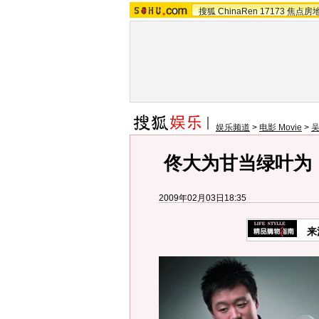
搜狐
ChinaRen
17173
焦点房
娱乐频道
>
电影 Movie
>
佟大为甘当绿叶为《
2009年02月03日18:35
来