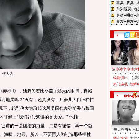
范冰冰李冰冰大
佟大为
戏剧演出
|
【搜
热门连载
|
刘烨
《赤壁II》，她忽闪着比小燕子还大的眼睛，真诚
感动地哭吗？”没有，还真没有，那会儿人们正在忙
。现下，轮到佟大为聊起这段吴国代表孙尚香与魏国
本正经：“我们这段戏讲的是大爱。” 他顿一
。它讲的一是团结的力量，二是有诚信，再一个就
每天在吞别人
、海啸，地震。所以，不要再人为制造那些牺牲
漂在海外
|
为什