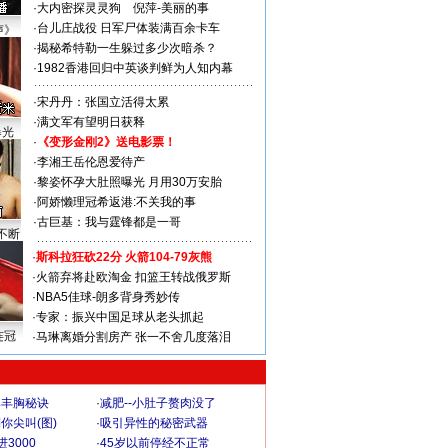
·
大内密探灵灵狗
倪萍-美丽的事
·
台儿庄战役 日军尸体装满百余卡车
声》
·
揭秘希特勒一生躲过多少次暗杀？
·
1982香港回归中英谈判鲜为人知内幕
·
宋丹丹：张国立活得太累
·
满文军有望明日获释
曝光
·
《变形金刚2》送电影票！
·
李湘王岳伦恩爱待产
·
黎姿怀孕大肚照曝光 月用30万安胎
·
阿娇懒理冠希返港:不关我的事
·
古巨基：我与霆锋都是一哥
不断
·
斯科拉狂砍22分 火箭104-79灰熊
·
火箭弃将赴欧淘金 扣篮王转战俄罗斯
·
NBA5佳球-朗多背身秀妙传
·
专家：振兴中国足球从老头抓起
连冠
·
马琳离婚分割房产 张一不舍几度落泪
爆丰胸秘诀
·
减肥--小肚子赘肉没了
你尖叫(图)
·
吸引异性的秘密武器
3000
·
45岁以前停经不正常