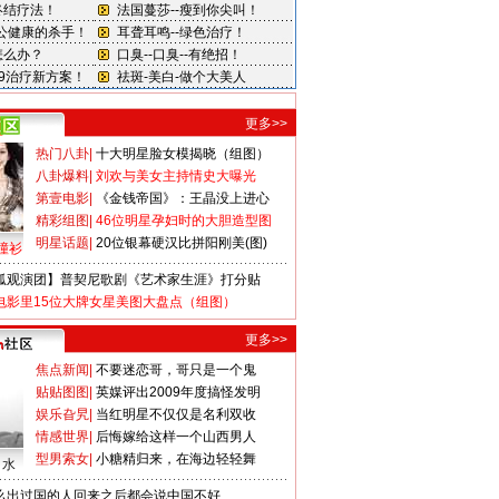
更多>>
热门八卦
|
十大明星脸女模揭晓（组图）
八卦爆料
|
刘欢与美女主持情史大曝光
第壹电影
|
《金钱帝国》：王晶没上进心
精彩组图
|
46位明星孕妇时的大胆造型图
明星话题
|
20位银幕硬汉比拼阳刚美(图)
撞衫
狐观演团】普契尼歌剧《艺术家生涯》打分贴
电影里15位大牌女星美图大盘点（组图）
更多>>
焦点新闻
|
不要迷恋哥，哥只是一个鬼
贴贴图图
|
英媒评出2009年度搞怪发明
娱乐旮旯
|
当红明星不仅仅是名利双收
情感世界
|
后悔嫁给这样一个山西男人
型男索女
|
小糖精归来，在海边轻轻舞
口水
么出过国的人回来之后都会说中国不好