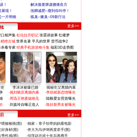
不误！
·
解决脸黄脾虚腰痛良方
美展现！
·
泡脚减肥--瘦到你叫停！
起一片明镜
·
狐臭--腋臭--09新疗法
更多>>
对口相声集
杜拉拉升职记
张震讲故事
红楼梦
-精绝古城
世界名著
平凡的世界
货币战争2
毒杀毒专家
经典手机游游格斗集
福彩3D走势图
情史
李冰冰被爆已婚
揭秘生父离婚内幕
孕
·
揭刘晓庆离婚内幕
·
李幼斌新恋情曝光
婚
·
周迅王艳婆媳相见
·
陆毅爱女照首曝光
折
·
刘嘉玲自曝正造人
·
陈好新男友被曝光
 后
更多>>
喂猕猴桃(图)
·
独家：章子怡带妈妈看电影
好身材(图)
·
佟大为马伊琍再度牵手(图)
秀性感(图)
·
倪萍赵忠祥十年后再携手