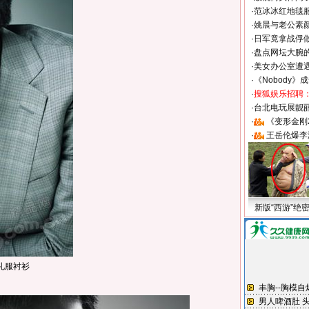
·
范冰冰红地毯
·
姚晨与老公素
·
日军竟拿战俘
·
盘点网坛大腕
·
美女办公室遭
·
《Nobody》
·
搜狐娱乐招聘
·
台北电玩展靓丽S
·
《变形金刚
·
王岳伦爆李
新版“西游”绝
礼服衬衫