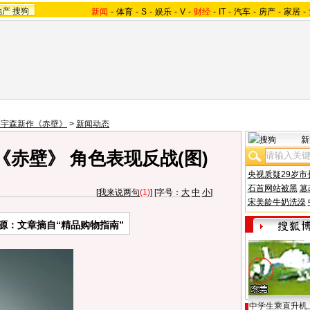
地产
搜狗
新闻
-
体育
-
S
-
娱乐
-
V
-
财经
-
IT
-
汽车
-
房产
-
家居
-
吴宇森新作《赤壁》
>
新闻动态
新
赤壁》 角色表现反战(图)
央视质疑29岁市
石首网站被黑
篡
[
我来说两句
(1)
] [字号：
大
中
小
]
宋美龄牛奶洗澡
源：文章摘自“精品购物指南”
中学生乘直升机