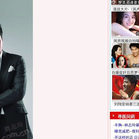
谍战大片-《风
闺房视频自拍
自爆捉奸后恶梦
刘翔亚锦赛三
寻医问药
·
丰胸--林志玲
·
睡觉减肥--瘦到
·
开这样的店 日进