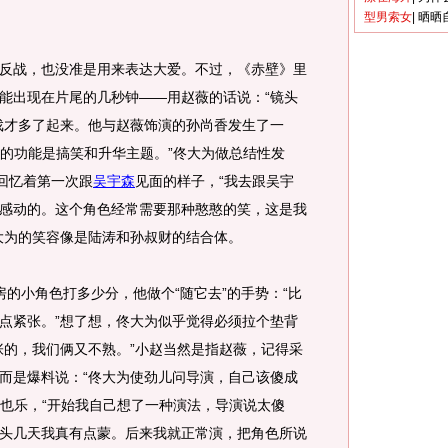
型男索女
|
晒晒
战，也没准是用来表达大爱。不过，《赤壁》里
能出现在片尾的几秒钟——用赵薇的话说：“镜头
戏才多了起来。他与赵薇饰演的孙尚香发生了一
要的功能是搞笑和升华主题。”佟大为做总结性发
他回忆着第一次跟
吴宇森
见面的样子，“我去跟吴宇
感动的。这个角色经常需要那种憨憨的笑，这是我
大为的笑容像是陆涛和孙叔财的结合体。
小角色打多少分，他做个“随它去”的手势：“比
点紧张。”想了想，佟大为似乎觉得必须拉个垫背
张的，我们俩又不熟。”小赵当然是指赵薇，记得采
而是爆料说：“佟大为使劲儿问导演，自己该傻成
了也乐，“开始我自己想了一种演法，导演说太傻
头几天我真有点蒙。后来我就正常演，把角色所说