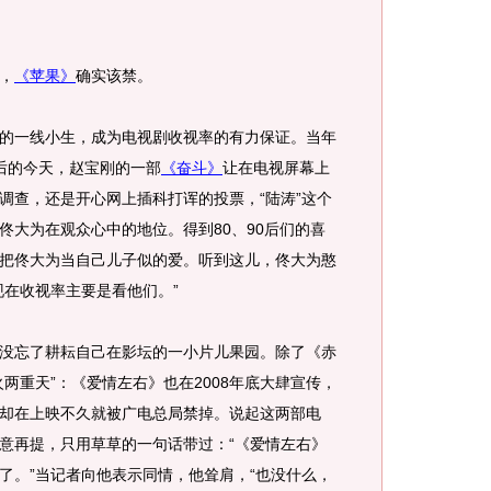
，
《苹果》
确实该禁。
一线小生，成为电视剧收视率的有力保证。当年
后的今天，赵宝刚的一部
《奋斗》
让在电视屏幕上
调查，还是开心网上插科打诨的投票，“陆涛”这个
佟大为在观众心中的地位。得到80、90后们的喜
把佟大为当自己儿子似的爱。听到这儿，佟大为憨
现在收视率主要是看他们。”
忘了耕耘自己在影坛的一小片儿果园。除了《赤
两重天”：《爱情左右》也在2008年底大肆宣传，
却在上映不久就被广电总局禁掉。说起这两部电
意再提，只用草草的一句话带过：“《爱情左右》
了。”当记者向他表示同情，他耸肩，“也没什么，