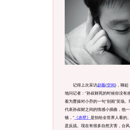
记得上次采访
赵薇
(
空间
)，聊起
地问记者：“孙叔财死的时候你没有
着为曹操对小乔的一句“别闹”笑场
代表孙叔财之间的情感小插曲，他一
顿，“
《赤壁》
是拍给全世界人看的
是反战。现在有很多自然灾害，台风