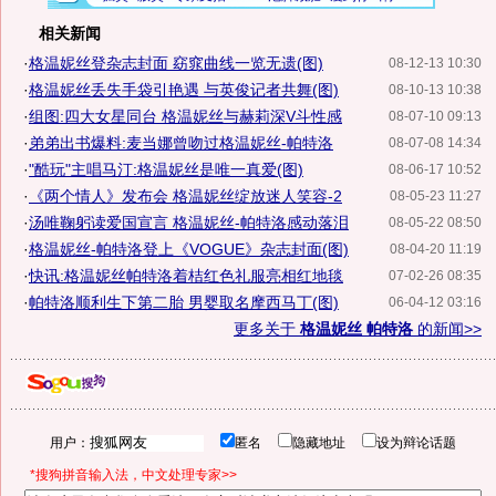
相关新闻
·
格温妮丝登杂志封面 窈窕曲线一览无遗(图)
08-12-13 10:30
·
格温妮丝丢失手袋引艳遇 与英俊记者共舞(图)
08-10-13 10:38
·
组图:四大女星同台 格温妮丝与赫莉深V斗性感
08-07-10 09:13
·
弟弟出书爆料:麦当娜曾吻过格温妮丝-帕特洛
08-07-08 14:34
·
"酷玩"主唱马汀:格温妮丝是唯一真爱(图)
08-06-17 10:52
·
《两个情人》发布会 格温妮丝绽放迷人笑容-2
08-05-23 11:27
·
汤唯鞠躬读爱国宣言 格温妮丝-帕特洛感动落泪
08-05-22 08:50
·
格温妮丝-帕特洛登上《VOGUE》杂志封面(图)
08-04-20 11:19
·
快讯:格温妮丝帕特洛着桔红色礼服亮相红地毯
07-02-26 08:35
·
帕特洛顺利生下第二胎 男婴取名摩西马丁(图)
06-04-12 03:16
更多关于
格温妮丝 帕特洛
的新闻>>
用户：
匿名
隐藏地址
设为辩论话题
*搜狗拼音输入法，中文处理专家>>