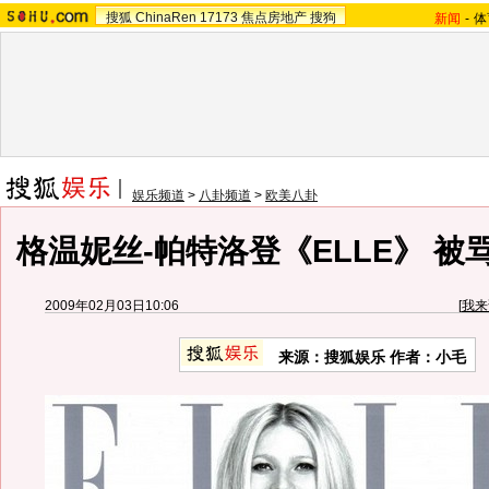
搜狐
ChinaRen
17173
焦点房地产
搜狗
新闻
-
体
娱乐频道
>
八卦频道
>
欧美八卦
格温妮丝-帕特洛登《ELLE》 被
2009年02月03日10:06
[
我来
来源：搜狐娱乐 作者：小毛