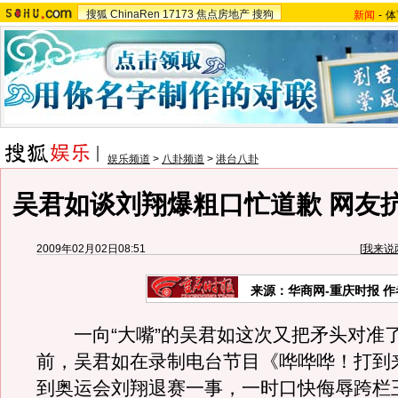
搜狐
ChinaRen
17173
焦点房地产
搜狗
新闻
-
体
娱乐频道
>
八卦频道
>
港台八卦
吴君如谈刘翔爆粗口忙道歉 网友
2009年02月02日08:51
[
我来说
来源：华商网-重庆时报 
一向“大嘴”的吴君如这次又把矛头对准
前，吴君如在录制电台节目《哗哗哗！打到
到奥运会刘翔退赛一事，一时口快侮辱跨栏