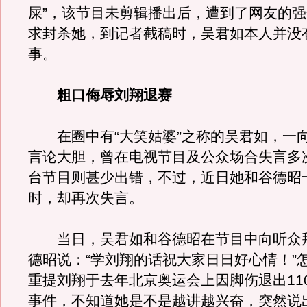
屎”，该节目未剪辑播出后，遭到了网友的
求封杀她，到记者截稿时，吴君如本人并没
事。
粗口侮辱刘翔退赛
在圈中有“大笑姑婆”之称的吴君如，一
言论大胆，曾在电视节目及公众场合失言多
台节目则甚少出错，不过，近日她和谷德昭
时，却再次失言。
当日，吴君如和谷德昭在节目中向听众
德昭说：“学刘翔的话祝大家日日好心情！”
重提刘翔于去年北京奥运会上因脚伤退出11
事件，不知道她是不是越讲越兴奋，突然说