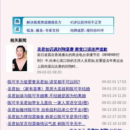
相关新闻
吴君如讥讽刘翔退赛 察觉口误连声道歉
前日凌晨在香港播出的商业电台录播节目《哗!哗!哗!打
到!》中,向来心直口快的主持人吴君如,在重提去年奥运会
上因伤退出比赛的刘翔时...
09-02-01 08:20
·
陈可辛力挺爱妻吴君如:讲笑都不可以吗?
09-02-01 17:03
·
吴君如:《家有喜事》票房大卖就和陈可辛结婚
09-01-25 11:02
·
吴君如谈与陈可辛婚事:不结婚是因为怕离婚
09-01-24 11:20
·
陈可辛吴君如带女儿逛街 一家人英语交流(图)
09-01-20 08:10
·
吴君如服侍陈可辛 自拎战利品老公空手走(图)
08-12-28 11:23
·
吴君如力撑倪震偷食 称老公陈可辛是乖仔(图)
08-12-17 10:35
·
吴君如笑言倪震偷情运气差 称陈可辛无中...
08-12-16 11:00