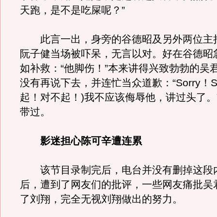
天跑，是不是吃屎呢？”
此言一出，身旁的谷德昭及另外两位主
阮子健当场被吓呆，无言以对。好在谷德昭
如补救：“他脚伤！”本来讲得兴致勃勃的吴
没有再说下去，并连忙当众道歉：“Sorry！So
起！对不起！)我不应该侮辱他，讲过头了。
带过。
影迷担心陈可辛遭连累
该节目录制完后，电台并没有删掉这段
后，遭到了网友们的批评，一些网友痛批吴
了刘翔，完全无视刘翔做出的努力。