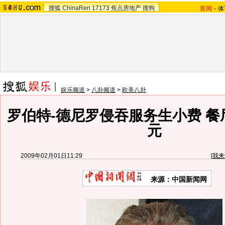
搜狐
ChinaRen
17173
焦点房地产
搜狗
新闻
-
体
娱乐频道
>
八卦频道
>
欧美八卦
罗伯特-德尼罗侵吞服务生小费 餐
元
2009年02月01日11:29
[
我来
来源：中国新闻网