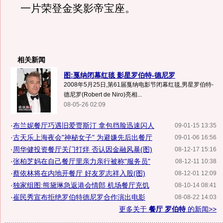
一片荣登金奖影帝宝座。
相关新闻
图:戛纳闭幕红毯 影星罗伯特-德尼罗
2008年5月25日,第61届戛纳电影节闭幕红毯,男星罗伯特-
德尼罗(Robert de Niro)亮相...
08-05-26 02:09
·
布兰妮餐厅巧遇旧爱贾斯汀 拿包挡脸迅速闪人
09-01-15 13:35
·
古天乐上海夜会"神秘女子" 为避嫌先后出餐厅
09-01-06 16:56
·
周华健投资餐厅关门打烊 否认因金融风暴(图)
08-12-17 15:16
·
张柏芝妈在自己餐厅里亲力亲行被称"服务员"
08-12-11 10:38
·
蔡依林将在内地开餐厅 好友罗志祥入股(图)
08-12-01 12:09
·
独家组图:熊黛琳急返港会情郎 机场餐厅充饥
08-10-14 08:41
·
崔民秀宣布拒绝罗伯特德尼罗合作演出电影
08-08-22 14:03
更多关于
餐厅 罗伯特
的新闻>>