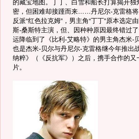
的藏宝地图。丁丁、白雪和船长打算揭开独
密，但困难却接踵而来……丹尼尔-克雷格
反派“红色拉克姆”，男主角“丁丁”原本选定
斯-桑斯特主演，但、因种种原因最终错过
运降临到了《比利-艾略特》的男主角杰米-
也是杰米-贝尔与丹尼尔-克雷格继今年推出
纳粹》（《反抗军》）之后，携手合作的又
片。