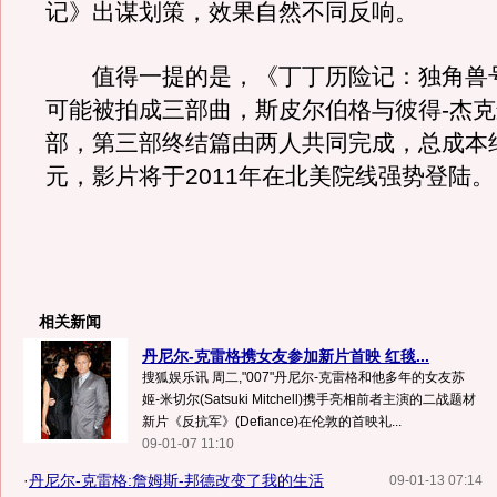
记》出谋划策，效果自然不同反响。
值得一提的是，《丁丁历险记：独角兽
可能被拍成三部曲，斯皮尔伯格与彼得-杰
部，第三部终结篇由两人共同完成，总成本约
元，影片将于2011年在北美院线强势登陆。
相关新闻
丹尼尔-克雷格携女友参加新片首映 红毯...
搜狐娱乐讯 周二,"007"丹尼尔-克雷格和他多年的女友苏
姬-米切尔(Satsuki Mitchell)携手亮相前者主演的二战题材
新片《反抗军》(Defiance)在伦敦的首映礼...
09-01-07 11:10
·
丹尼尔-克雷格:詹姆斯-邦德改变了我的生活
09-01-13 07:14