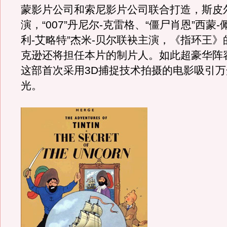
蒙影片公司和索尼影片公司联合打造，斯皮
演，“007”丹尼尔-克雷格、“僵尸肖恩”西蒙-
利-艾略特”杰米-贝尔联袂主演，《指环王》
克逊还将担任本片的制片人。如此超豪华阵
这部首次采用3D捕捉技术拍摄的电影吸引
光。