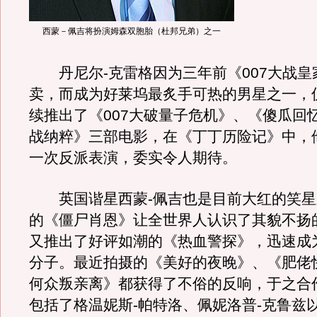
西蒙－佩吉将扮演姆森双胞胎（杜邦兄弟）之一
丹尼尔-克雷格因为三年前《007大战皇
卖，而成为好莱坞最炙手可热的男星之一，仅
续推出了《007大破量子危机》、《傻瓜回
战纳粹》三部电影，在《丁丁历险记》中，
一次反派表演，委实令人期待。
英国谐星西蒙-佩吉也是目前大红的笑星
的《僵尸肖恩》让全世界人认识了其貌不扬
又推出了好评如潮的《热血警探》，迅速成
分子。最近拍摄的《美好的夜晚》、《肥佬
何众叛亲离》都获得了不俗的反响，于之合
包括了格温妮斯-帕特洛、佩妮洛普-克鲁兹