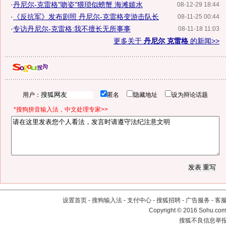
·
丹尼尔-克雷格"吻姿"猥琐似螃蟹 海滩嬉水
08-12-29 18:44
·
《反抗军》发布剧照 丹尼尔-克雷格变游击队长
08-11-25 00:44
·
专访丹尼尔-克雷格:我不擅长无所事事
08-11-18 11:03
更多关于
丹尼尔 克雷格
的新闻>>
用户：
匿名
隐藏地址
设为辩论话题
*搜狗拼音输入法，中文处理专家>>
设置首页
-
搜狗输入法
-
支付中心
-
搜狐招聘
-
广告服务
-
客
Copyright
©
2016 Sohu.com 
搜狐不良信息举