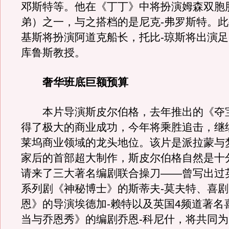
邓斯特等。他在《丁丁》中将扮演姆森双胞
弟）之一，与之搭档的是尼克-弗罗斯特。此
基斯将扮演阿道克船长，托比-琼斯将出演
库鲁斯教授。
奢华班底巨额预算
本片导演斯皮尔伯格，去年推出的《夺宝
得了极大的商业成功，今年将乘胜追击，继
莱坞商业领域的龙头地位。该片是派拉蒙与
家后的首部超大制作，斯皮尔伯格自然是十
请来了三大著名编剧联合操刀——曾写出过
系列剧《神秘博士》的斯蒂夫-莫夫特、喜
恩》的导演埃德加-赖特以及英国4频道著名
当与乔恩秀》的编剧乔恩-科尼什，将共同