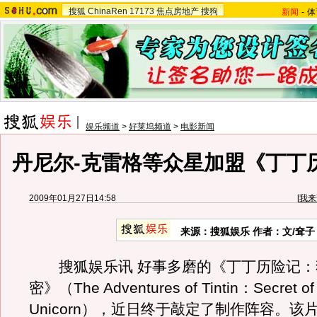
搜狐
ChinaRen
17173
焦点房地产
搜狗
新闻
-
体
娱乐频道
>
好莱坞频道
>
电影新闻
丹尼尔-克雷格等众星加盟《丁丁历
2009年01月27日14:58
[
我来
来源：搜狐娱乐 作者：文/耷子
搜狐娱乐讯 好事多磨的《丁丁历险记：
密》（The Adventures of Tintin：Secret of 
Unicorn），近日终于敲定了制作阵容。该