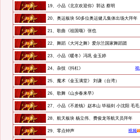
19、小品《北京欢迎你》郭达 蔡明
20、奥运板块 50多位奥运健儿集体出场大拜年
21、歌曲《祖国颂》张也
22、舞蹈《大河之舞》爱尔兰国家舞蹈团
23、小品《暖冬》冯巩 金玉婷
24、杂技《抖杠》
视
25、魔术《金玉满堂》 刘谦（台湾）
26、歌舞《山乡春来早》
27、小品《不差钱》赵本山 毕福剑 小沈阳 毛毛
28、航天板块 杨立伟、费俊龙等航天员拜年
29、零点钟声
视频