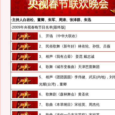
·主持人白岩松、董卿、朱军、周涛、张泽群、朱迅
·2009年央视春晚节目名单[最终版]
1、 开场 《中华大联欢》
2、 民俗歌舞《新年好》林依轮、孙悦、吕薇
3、 相声《我有点晕》 姜昆 戴志诚
4、 歌舞《城市变奏曲》天津芭蕾舞团
5、 相声《团团圆圆》李伟健、武宾(内地)，刘
光耀(台湾)，董卿
6、 歌舞剧《森林舞会》黄圣依
7、 歌曲《本草纲目》宋祖英、周杰伦
8、 歌曲《送你一朵东方茉莉》宋祖英