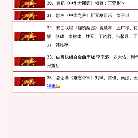
30、舞蹈《中华大团圆》领舞：王亚彬 >
31、歌曲《中国之最》斯琴格日乐、徐子崴
32、戏曲联唱《锦绣梨园》袁慧琴、孟广禄、
媛、张辉、李树建、胜琴、丁晓君、张馨月、于
力、韩胜存
33、纵贯线组合金曲串烧 李宗盛、罗大佑、周
张震岳
35、总谢幕《难忘今宵》刘斌、雷佳、吴娜、
视频