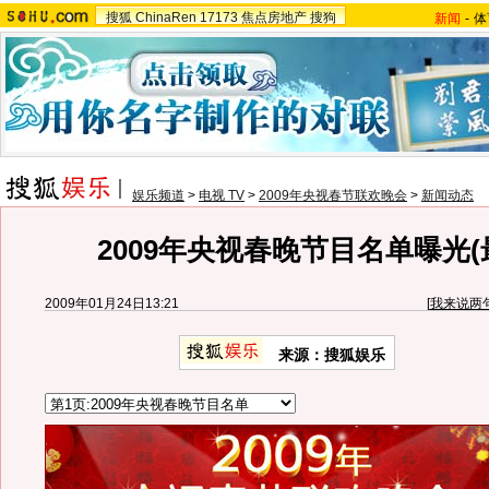
搜狐
ChinaRen
17173
焦点房地产
搜狗
新闻
-
体
娱乐频道
>
电视 TV
>
2009年央视春节联欢晚会
>
新闻动态
2009年央视春晚节目名单曝光(
2009年01月24日13:21
[
我来说两
来源：搜狐娱乐