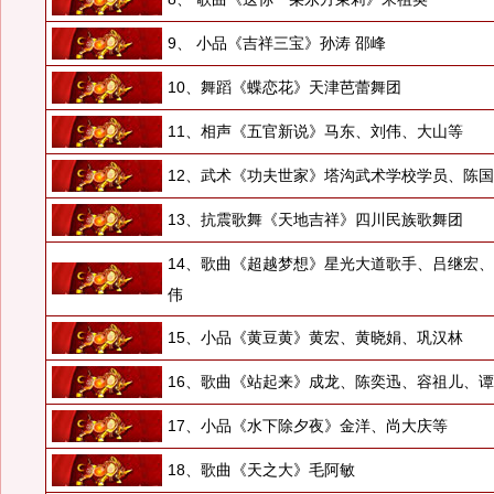
9、 小品《吉祥三宝》孙涛 邵峰
10、舞蹈《蝶恋花》天津芭蕾舞团
11、相声《五官新说》马东、刘伟、大山等
12、武术《功夫世家》塔沟武术学校学员、陈
13、抗震歌舞《天地吉祥》四川民族歌舞团
14、歌曲《超越梦想》星光大道歌手、吕继宏
伟
15、小品《黄豆黄》黄宏、黄晓娟、巩汉林
16、歌曲《站起来》成龙、陈奕迅、容祖儿、
17、小品《水下除夕夜》金洋、尚大庆等
18、歌曲《天之大》毛阿敏