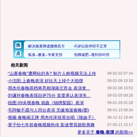
相关新闻
·
"山寨春晚"遭网站封杀? 制片人称视频无法上传
09-02-02 07:34
·
小沈阳:上春晚表演 好比天上掉个大馅饼
09-02-09 10:30
·
周杰伦春晚搭档将亮相湖南元宵会 表演拿...
09-02-06 16:53
·
刘谦对春晚表现自评75分 首度承认表演失...
09-02-05 09:26
·
组图:09央视春晚 戏曲《锦绣梨园》表演
09-01-26 01:28
·
毛阿敏不愿与人同台表演 无缘海派春晚(图)
09-01-15 09:34
·
视频:春晚揭王牌 周杰伦宋祖英合唱《辣妹子》
08-12-12 19:44
·
章子怡七年前春晚视频热传 影迷赞其能歌善舞
07-05-21 15:17
更多关于
春晚 表演
的新闻>>